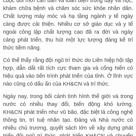
cuộc đổi mới căn bản và toàn diện trong dạy và học,
khám chữa bệnh và chăm sóc sức khỏe nhân dân.
Chất lượng máy móc và hạ tầng ngành y tế ngày
càng được cải thiện. Nhiều cơ sở giáo dục và y tế
ngoài công lập chất lượng cao đã ra đời và ngày
càng phát triển, thu hút một lực lượng đáng kể trí
thức tiềm năng.
Có thể thấy rằng đội ngũ trí thức do Liên hiệp hội tập
hợp, dẫn dắt rất tích cực tham gia và cống hiến có
hiệu quả vào tiến trình phát triển của tỉnh. Ở lĩnh vực
nào cũng có dấu ấn của KH&CN và trí thức.
Ngày nay, trong bối cảnh tình hình thế giới và trong
nước có nhiều thay đổi, biến động khó lường.
KH&CN phát triển như vũ bão, đặc biệt là công nghệ
thông tin, trí tuệ nhân tạo. Đảng và Nhà nước có
nhiều chủ trương, quyết sách lớn về xây dựng phát
triển đội ngũ trí thức, phát triển KH&CN và chuyển