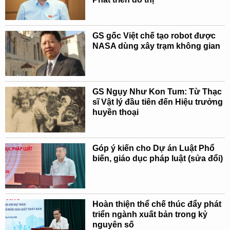
GS gốc Việt chế tạo robot được
NASA dùng xây trạm không gian
GS Ngụy Như Kon Tum: Từ Thạc
sĩ Vật lý đầu tiên đến Hiệu trưởng
huyền thoại
Góp ý kiến cho Dự án Luật Phổ
biến, giáo dục pháp luật (sửa đổi)
Hoàn thiện thể chế thúc đẩy phát
triển ngành xuất bản trong kỷ
nguyên số