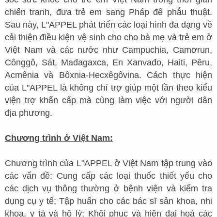
chiến tranh, đưa trẻ em sang Pháp để phẫu thuật.
Sau này, L"APPEL phát triển các loại hình đa dạng về
cải thiện điều kiện vệ sinh cho cho bà mẹ và trẻ em ở
Việt Nam và các nước như Campuchia, Camơrun,
Cônggô, Sát, Mađagaxca, En Xanvađo, Haiti, Pêru,
Acmênia và Bôxnia-Hecxêgôvina. Cách thực hiện
của L"APPEL là không chỉ trợ giúp một lần theo kiểu
viện trợ khẩn cấp mà cùng làm việc với người dân
địa phương.
Chương trình ở Việt Nam:
Chương trình của L"APPEL ở Việt Nam tập trung vào
các vấn đề: Cung cấp các loại thuốc thiết yếu cho
các dịch vụ thông thường ở bệnh viện và kiểm tra
dụng cụ y tế; Tập huấn cho các bác sĩ sản khoa, nhi
khoa, y tá và hộ lý; Khôi phục và hiện đại hoá các