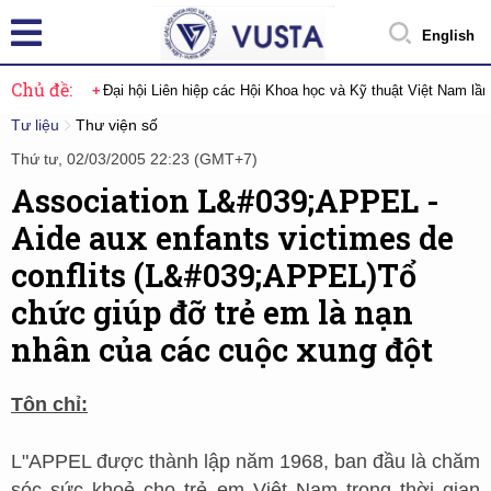
English
Chủ đề:
Đại hội Liên hiệp các Hội Khoa học và Kỹ thuật Việt Nam lầ
Tư liệu
Thư viện số
Thứ tư, 02/03/2005 22:23 (GMT+7)
Association L&#039;APPEL -
Aide aux enfants victimes de
conflits (L&#039;APPEL)Tổ
chức giúp đỡ trẻ em là nạn
nhân của các cuộc xung đột
Tôn chỉ:
L"APPEL được thành lập năm 1968, ban đầu là chăm
sóc sức khoẻ cho trẻ em Việt Nam trong thời gian