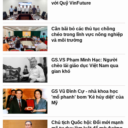
với Quỹ VinFuture
Cần bãi bỏ các thủ tục chồng
chéo trong lĩnh vực nông nghiệp
và môi trường
GS.VS Phạm Minh Hạc: Người
chèo lái giáo dục Việt Nam qua
gian khó
GS Vũ Đình Cự - nhà khoa học
'mổ phanh' bom 'Kẻ hủy diệt' của
Mỹ
Chủ tịch Quốc hội: Đổi mới mạnh