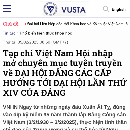
English
Chủ đề:
Đại hội Liên hiệp các Hội Khoa học và Kỹ thuật Việt Nam lầ
Tin tức
Phổ biến kiến thức khoa học
Thứ tư, 05/02/2025 08:50 (GMT+7)
Tạp chí Việt Nam Hội nhập
mở chuyên mục tuyên truyền
về ĐẠI HỘI ĐẢNG CÁC CẤP
HƯỚNG TỚI ĐẠI HỘI LẦN THỨ
XIV CỦA ĐẢNG
VNHN Ngay từ những ngày đầu Xuân Ất Tỵ, đúng
vào dịp kỷ niệm 95 năm thành lập Đảng Cộng sản
Việt Nam (3/2/1930 – 3/2/2025), thực hiện tinh thần
chỉ đạo của Trung ương và cụ thể hóa từ Nghị