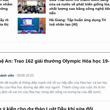
en nhằm
của cả nước về phát triển giống lúa
 vững
chất lượng cao bằng công nghệ tiê
tiến
ấy rõ
Hà Giang: Tập huấn ứng dụng Trí
ia thị
tuệ nhân tạo (AI)
ệ An: Trao 162 giải thưởng Olympic Hóa học 19-
hành viên
-
05/08 20:03
thi đã truyền đi thông điệp mạnh mẽ về sự hấp dẫn của Hóa học và lan tỏa
yêu của Hóa học đương đại đến mọi người. Thành công của cuộc thi là lời
 định về vai trò của Hóa học trong đời sống và tương lai của đất nước.
 ý kiến cho dự thảo Luật Dầu khí sửa đổi