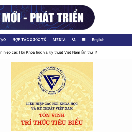
TẠO
HỢP TÁC QUỐC TẾ
MEDIA
English
iệt Nam lần thứ IX, nhiệm kỳ 2026-2031
Hướng tới Đại hội lần thứ XIV c