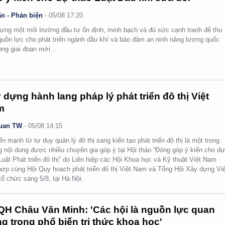
n - Phản biện
-
05/08 17:20
ựng một môi trường đầu tư ổn định, minh bạch và đủ sức cạnh tranh để thu
guồn lực cho phát triển ngành dầu khí và bảo đảm an ninh năng lượng quốc
rong giai đoạn mới…
 dựng hành lang pháp lý phát triển đô thị Việt
m
uan TW
-
05/08 14:15
n mạnh từ tư duy quản lý đô thị sang kiến tạo phát triển đô thị là một trong
 nội dung được nhiều chuyên gia góp ý tại Hội thảo “Đóng góp ý kiến cho d
Luật Phát triển đô thị” do Liên hiệp các Hội Khoa học và Kỹ thuật Việt Nam
hợp cùng Hội Quy hoạch phát triển đô thị Việt Nam và Tổng Hội Xây dựng Việ
ổ chức sáng 5/8, tại Hà Nội.
H Châu Văn Minh: 'Các hội là nguồn lực quan
ng trong phổ biến tri thức khoa học'