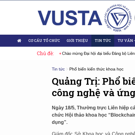
CƠ CẤU TỔ CHỨC
GIỚI THIỆU
TIN TỨC
TƯ VẤN 
Chủ đề:
 mừng Đại hội đại biểu Đảng bộ Liên hiệp Hội Việt Nam nhiệm kỳ 2025-2030
Tin tức
Phổ biến kiến thức khoa học
Quảng Trị: Phổ bi
công nghệ và ứn
Ngày 18/5, Thường trực Liên hiệp các
chức Hội thảo khoa học “Blockchai
dụng”.
Giám đốc Sở Khoa học và Công nghệ, 