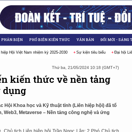
- PHẢN BIỆN
PHỔ BIẾN KIẾN THỨC
VĂN BẢN
ĐỔI MỚI - SÁNG 
Sự kiện tiêu biểu
Đại hội Liên hiệp các Hội Khoa học và Kỹ thuật V
Thứ ba, 21/05/2024 10:18 (GMT+7)
ến kiến thức về nền tảng
g dụng
 Hội Khoa học và Kỹ thuật tỉnh (Liên hiệp hội) đã tổ
n, Web3, Metaverse – Nền tảng công nghệ và ứng
Chủ tịch Liên hiệp hội Trần Ngọc Lân; 2 Phó Chủ tịch