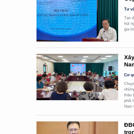
Tư vấ
Tạo d
hút n
gia t
Xây
Na
Cơ q
Chuyể
những
thảo 
phối 
Nam t
ĐBQ
trọ