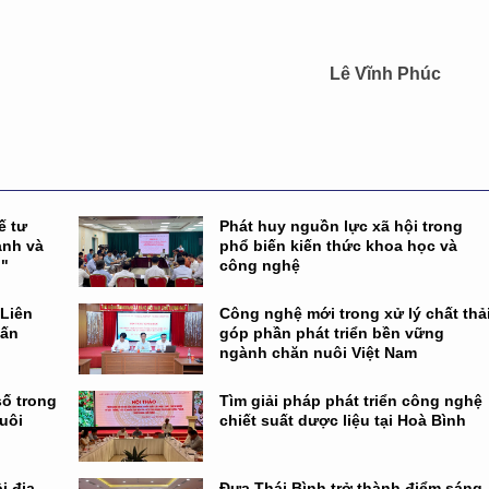
Lê Vĩnh Phúc
ế tư
Phát huy nguồn lực xã hội trong
anh và
phổ biến kiến thức khoa học và
g"
công nghệ
 Liên
Công nghệ mới trong xử lý chất thả
hấn
góp phần phát triển bền vững
ngành chăn nuôi Việt Nam
số trong
Tìm giải pháp phát triển công nghệ
uôi
chiết suất dược liệu tại Hoà Bình
 địa,
Đưa Thái Bình trở thành điểm sáng