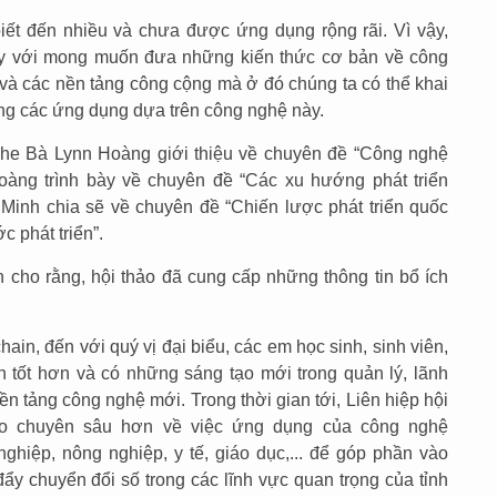
ết đến nhiều và chưa được ứng dụng rộng rãi. Vì vậy,
 này với mong muốn đưa những kiến thức cơ bản về công
à các nền tảng công cộng mà ở đó chúng ta có thể khai
ụng các ứng dụng dựa trên công nghệ này.
nghe Bà Lynn Hoàng giới thiệu về chuyên đề “Công nghệ
oàng trình bày về chuyên đề “Các xu hướng phát triển
inh chia sẽ về chuyên đề “Chiến lược phát triển quốc
 phát triển”.
n cho rằng, hội thảo đã cung cấp những thông tin bổ ích
in, đến với quý vị đại biểu, các em học sinh, sinh viên,
 tốt hơn và có những sáng tạo mới trong quản lý, lãnh
n tảng công nghệ mới. Trong thời gian tới, Liên hiệp hội
thảo chuyên sâu hơn về việc ứng dụng của công nghệ
hiệp, nông nghiệp, y tế, giáo dục,... để góp phần vào
đẩy chuyển đổi số trong các lĩnh vực quan trọng của tỉnh