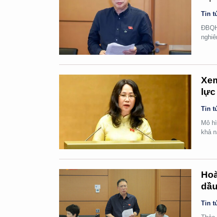
Tin t
ĐBQH 
nghiê
Xem
lực
Tin t
Mô hì
khả n
Hoà
dầu
Tin t