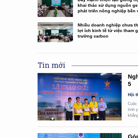
khai thác sử dụng nguồn g
phát triển nông nghiệp bền
Nhiều doanh nghiệp chưa th
lợi ích kinh tế từ việc tham g
trường carbon
Tin mới
Ngh
5
Hội t
Cuộc 
tình 
khẳng
Góp