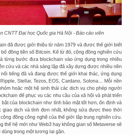
n CNTT Đại học Quốc gia Hà Nội - Báo cáo viên
in đã được giới thiệu từ năm 1979 và được thế giới biết
bố đồng tiền số Bitcoin. Kể từ đó, cộng đồng nghiên cứu
 và từng bước đưa blockchain vào ứng dụng trong nhiều
iên cứu và các nhà sáng lập đã xây dựng được nhiều nền
nổi tiếng đã và đang được thế giới khai thác, ứng dụng
Ripple, Stellar, Tezos, EOS, Cardano, Solona… Mỗi nền
nhóm hoặc một hệ sinh thái các dịch vụ cho phép người
ockchain để phục vụ các nhu cầu của xã hội và phát triển
 bật của blockchain như tính bảo mật tốt hơn, ổn định và
 giao dịch và tính đơn nhất, không sửa được theo thời
cộng đồng công nghệ của thế giới tập trung nghiên cứu.
ng thế hệ mới như Web3 hay không gian số Metaverse sẽ
 dùng trong một tương lai gần.