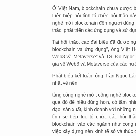
Ở Việt Nam, blockchain chưa được bi
Liên hiệp hôi tỉnh tổ chức hội thảo
nghệ mới blockchain đến người dùng v
thác, phát triển các ứng dụng và sử d
Tại hội thảo, các đại biểu đã được 
blockchain và ứng dụng”, ông Việt H
Web3 và Metaverse” và TS. Đỗ Ngọc M
gia về Web3 và Metaverse của các nước
Phát biểu kết luận, ông Trần Ngọc Lâ
nhất về nền
tảng công nghệ mới, công nghệ blockcha
qua đó để hiểu đúng hơn, có tầm nhìn
đạo, sản xuất, kinh doanh với những nề
tỉnh sẽ tiếp tục tổ chức các hội 
blockchain vào các ngành như công ng
việc xây dựng nền kinh tế số và thúc 