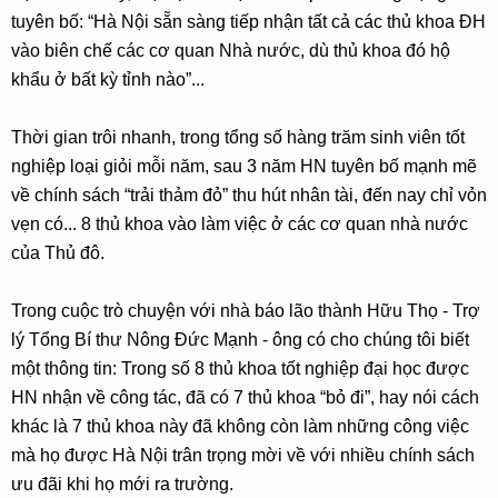
tuyên bố: “Hà Nội sẵn sàng tiếp nhận tất cả các thủ khoa ĐH
vào biên chế các cơ quan Nhà nước, dù thủ khoa đó hộ
khẩu ở bất kỳ tỉnh nào”...
Thời gian trôi nhanh, trong tổng số hàng trăm sinh viên tốt
nghiệp loại giỏi mỗi năm, sau 3 năm HN tuyên bố mạnh mẽ
về chính sách “trải thảm đỏ” thu hút nhân tài, đến nay chỉ vỏn
vẹn có... 8 thủ khoa vào làm việc ở các cơ quan nhà nước
của Thủ đô.
Trong cuộc trò chuyện với nhà báo lão thành Hữu Thọ - Trợ
lý Tổng Bí thư Nông Đức Mạnh - ông có cho chúng tôi biết
một thông tin: Trong số 8 thủ khoa tốt nghiệp đại học được
HN nhận về công tác, đã có 7 thủ khoa “bỏ đi”, hay nói cách
khác là 7 thủ khoa này đã không còn làm những công việc
mà họ được Hà Nội trân trọng mời về với nhiều chính sách
ưu đãi khi họ mới ra trường.