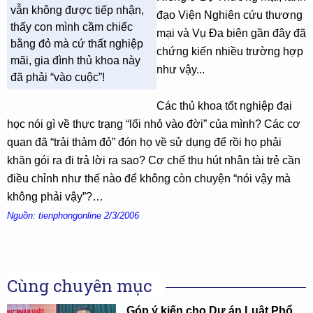
vẫn không được tiếp nhận,
đạo Viện Nghiên cứu thương
thấy con mình cầm chiếc
mại và Vụ Đa biên gần đây đã
bằng đỏ mà cứ thất nghiệp
chứng kiến nhiều trường hợp
mãi, gia đình thủ khoa này
như vậy...
đã phải “vào cuộc”!
Các thủ khoa tốt nghiệp đại
học nói gì về thực trạng “lối nhỏ vào đời” của mình? Các cơ
quan đã “trải thảm đỏ” đón họ về sử dụng để rồi họ phải
khăn gói ra đi trả lời ra sao? Cơ chế thu hút nhân tài trẻ cần
điều chỉnh như thế nào để không còn chuyện “nói vậy mà
không phải vậy”?…
Nguồn: tienphongonline 2/3/2006
Cùng chuyên mục
Góp ý kiến cho Dự án Luật Phổ