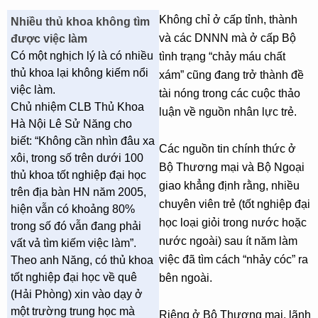
Không chỉ ở cấp tỉnh, thành
Nhiều thủ khoa không tìm
và các DNNN mà ở cấp Bộ
được việc làm
Có một nghịch lý là có nhiều
tình trạng “chảy máu chất
thủ khoa lại không kiếm nổi
xám” cũng đang trở thành đề
việc làm.
tài nóng trong các cuộc thảo
Chủ nhiệm CLB Thủ Khoa
luận về nguồn nhân lực trẻ.
Hà Nội Lê Sử Năng cho
biết: “Không cần nhìn đâu xa
Các nguồn tin chính thức ở
xôi, trong số trên dưới 100
Bộ Thương mại và Bộ Ngoại
thủ khoa tốt nghiệp đại học
giao khẳng định rằng, nhiều
trên địa bàn HN năm 2005,
chuyên viên trẻ (tốt nghiệp đại
hiện vẫn có khoảng 80%
học loại giỏi trong nước hoặc
trong số đó vẫn đang phải
nước ngoài) sau ít năm làm
vất vả tìm kiếm việc làm”.
việc đã tìm cách “nhảy cóc” ra
Theo anh Năng, có thủ khoa
tốt nghiệp đại học về quê
bên ngoài.
(Hải Phòng) xin vào dạy ở
một trường trung học mà
Riêng ở Bộ Thương mại, lãnh