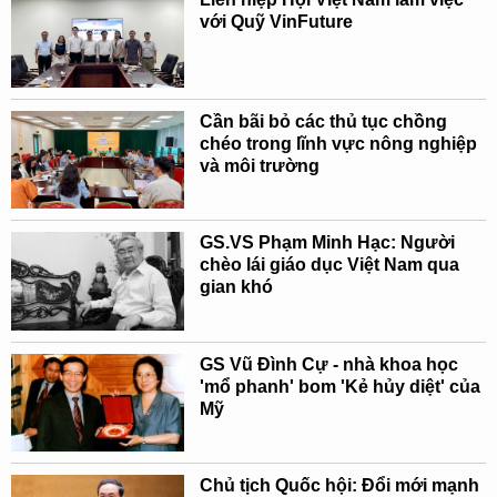
với Quỹ VinFuture
Cần bãi bỏ các thủ tục chồng
chéo trong lĩnh vực nông nghiệp
và môi trường
GS.VS Phạm Minh Hạc: Người
chèo lái giáo dục Việt Nam qua
gian khó
GS Vũ Đình Cự - nhà khoa học
'mổ phanh' bom 'Kẻ hủy diệt' của
Mỹ
Chủ tịch Quốc hội: Đổi mới mạnh