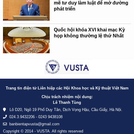
mẽ tư duy làm luật để mở đường
phát triển
Quốc hội khóa XVI khai mạc Kỳ
họp không thường lệ thứ Nhất
Trang tin điện tử Liên hiệp các Hội Khoa học và Kỹ thuật Việt Nam
Chịu trách nhiệm nội dung:
Lê Thanh Tùng
Lô D20, Ngõ 19 Phố Duy Tân, Dịch Vọng Hậu, Cầu Giấy, Hà Nội.
024.3.9432206 - 0243 9438108
banbientapvusta@gmail.com
Copyright © 2014 - VUSTA. All rights reserved