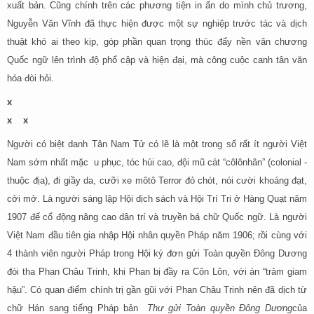
xuất bản. Cũng chính trên các phương tiện in ấn do mình chủ trương,
Nguyễn Văn Vĩnh đã thực hiện được một sự nghiệp trước tác và dịch
thuật khó ai theo kịp, góp phần quan trọng thúc đẩy nền văn chương
Quốc ngữ lên trình độ phổ cập và hiện đại, mà công cuộc canh tân văn
hóa đòi hỏi.
x
x x
Người có biệt danh Tân Nam Tử có lẽ là một trong số rất ít người Việt
Nam sớm nhất mặc u phục, tóc húi cao, đội mũ cát “côlônhân” (colonial -
thuộc địa), đi giầy da, cưỡi xe môtô Terror đỏ chót, nói cười khoáng đạt,
cởi mở. Là người sáng lập Hội dịch sách và Hội Trí Tri ở Hàng Quạt năm
1907 để cổ động nâng cao dân trí và truyền bá chữ Quốc ngữ. Là người
Việt Nam đầu tiên gia nhập Hội nhân quyền Pháp năm 1906; rồi cùng với
4 thành viên người Pháp trong Hội ký đơn gửi Toàn quyền Đông Dương
đòi tha Phan Châu Trinh, khi Phan bị đầy ra Côn Lôn, với án “trảm giam
hậu”. Có quan điểm chính trị gần gũi với Phan Châu Trinh nên đã dịch từ
chữ Hán sang tiếng Pháp bản
Thư gửi Toàn quyền Đông Dương
của