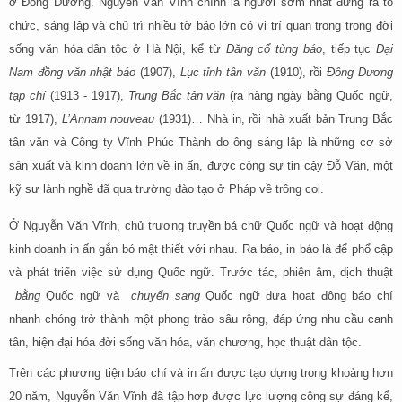
ở Đông Dương. Nguyễn Văn Vĩnh chính là người sớm nhất đứng ra tổ
chức, sáng lập và chủ trì nhiều tờ báo lớn có vị trí quan trọng trong đời
sống văn hóa dân tộc ở Hà Nội, kể từ
Đăng cổ tùng báo
, tiếp tục
Đại
Nam đồng văn nhật báo
(1907),
Lục tỉnh tân văn
(1910), rồi
Đông Dương
tạp chí
(1913 - 1917),
Trung Bắc tân văn
(ra hàng ngày bằng Quốc ngữ,
từ 1917),
L’Annam nouveau
(1931)… Nhà in, rồi nhà xuất bản Trung Bắc
tân văn và Công ty Vĩnh Phúc Thành do ông sáng lập là những cơ sở
sản xuất và kinh doanh lớn về in ấn, được cộng sự tin cậy Đỗ Văn, một
kỹ sư lành nghề đã qua trường đào tạo ở Pháp về trông coi.
Ở Nguyễn Văn Vĩnh, chủ trương truyền bá chữ Quốc ngữ và hoạt động
kinh doanh in ấn gắn bó mật thiết với nhau. Ra báo, in báo là để phổ cập
và phát triển việc sử dụng Quốc ngữ. Trước tác, phiên âm, dịch thuật
bằng
Quốc ngữ và
chuyển sang
Quốc ngữ đưa hoạt động báo chí
nhanh chóng trở thành một phong trào sâu rộng, đáp ứng nhu cầu canh
tân, hiện đại hóa đời sống văn hóa, văn chương, học thuật dân tộc.
Trên các phương tiện báo chí và in ấn được tạo dựng trong khoảng hơn
20 năm, Nguyễn Văn Vĩnh đã tập hợp được lực lượng cộng sự đáng kể,