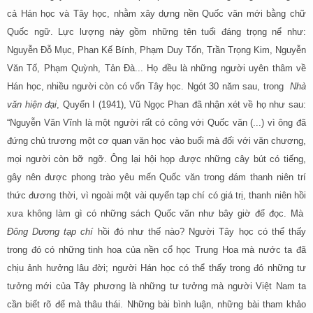
cả Hán học và Tây học, nhằm xây dựng nền Quốc văn mới bằng chữ
Quốc ngữ. Lực lượng này gồm những tên tuổi đáng trọng nể như:
Nguyễn Đỗ Mục, Phan Kế Bính, Phạm Duy Tốn, Trần Trọng Kim, Nguyễn
Văn Tố, Phạm Quỳnh, Tản Đà... Họ đều là những người uyên thâm về
Hán học, nhiều người còn có vốn Tây học. Ngót 30 năm sau, trong
Nhà
văn hiện đại
, Quyển I (1941), Vũ Ngọc Phan đã nhận xét về họ như sau:
“Nguyễn Văn Vĩnh là một người rất có công với Quốc văn (...) vì ông đã
đứng chủ trương một cơ quan văn học vào buổi mà đối với văn chương,
mọi người còn bỡ ngỡ. Ông lại hội họp được những cây bút có tiếng,
gây nên được phong trào yêu mến Quốc văn trong đám thanh niên trí
thức đương thời, vì ngoài một vài quyển tạp chí có giá trị, thanh niên hồi
xưa không làm gì có những sách Quốc văn như bây giờ để đọc. Mà
Đông Dương tạp chí
hồi đó như thế nào? Người Tây học có thể thấy
trong đó có những tinh hoa của nền cổ học Trung Hoa mà nước ta đã
chịu ảnh hưởng lâu đời; người Hán học có thể thấy trong đó những tư
tưởng mới của Tây phương là những tư tưởng mà người Việt Nam ta
cần biết rõ để mà thâu thái. Những bài bình luận, những bài tham khảo