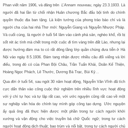
Phan viết năm 1906, và đăng trên
L’Annam nouveau
, ngày 23.3.1933. Là
người đã hai lần từ chối nhận Huân chương Bắc đẩu bội tinh do chính
quyền thuộc địa ban tặng. Là kiện tướng của phong trào báo chí và là
người cha của hai nhà Thơ mới: Nguyễn Giang và Nguyễn Nhược Pháp.
Và cuối cùng, là người ở tuổi 54 lâm vào cảnh phá sản, nghèo khổ, rồi bị
sốt rét ác tính mà chết trong một cuộc đi tìm vàng trên đất Lào, nhưng lại
được hưởng đám ma to có rất đông tầng lớp quần chúng đưa tiễn ở Hà
Nội vào ngày 8.5.1936. Đám tang nhận được nhiều câu đối viếng và lời
điếu, trong đó có của Phan Bội Châu, Trần Tuấn Khải, Doãn Kế Thiện,
Hoàng Ngọc Phách, Lê Thước, Dương Bá Trạc, Bùi Kỷ…
Qua đời ở tuổi 54, sau ngót 30 năm hoạt động, Nguyễn Văn Vĩnh đã tích
cực dấn thân vào công cuộc thử nghiệm trên nhiều lĩnh vực hoạt động
với ý chí tự học và tự lập rất cao, với ước nguyện cũng rất cao về một
sự nghiệp văn hóa do chính tay mình góp công tạo dựng. Ước nguyện
ấy quả ông đã thực hiện được một phần trong tư cách người khởi
xướng và vận động cho việc truyền bá chữ Quốc ngữ; trong tư cách
người hoạt động dịch thuật; bao trùm và nổi bật, trong tư cách người chủ