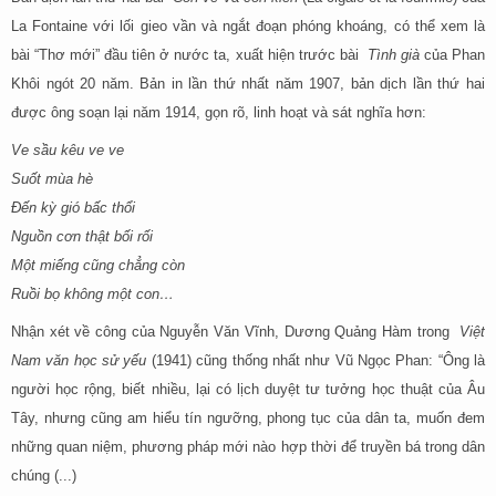
La Fontaine với lối gieo vần và ngắt đoạn phóng khoáng, có thể xem là
bài “Thơ mới” đầu tiên ở nước ta, xuất hiện trước bài
Tình già
của Phan
Khôi ngót 20 năm. Bản in lần thứ nhất năm 1907, bản dịch lần thứ hai
được ông soạn lại năm 1914, gọn rõ, linh hoạt và sát nghĩa hơn:
Ve sầu kêu ve ve
Suốt mùa hè
Đến kỳ gió bấc thổi
Nguồn cơn thật bối rối
Một miếng cũng chẳng còn
Ruồi bọ không một con…
Nhận xét về công của Nguyễn Văn Vĩnh, Dương Quảng Hàm trong
Việt
Nam văn học sử yếu
(1941) cũng thống nhất như Vũ Ngọc Phan: “Ông là
người học rộng, biết nhiều, lại có lịch duyệt tư tưởng học thuật của Âu
Tây, nhưng cũng am hiểu tín ngưỡng, phong tục của dân ta, muốn đem
những quan niệm, phương pháp mới nào hợp thời để truyền bá trong dân
chúng (...)