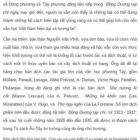
về Đông phương và Tây phương đăng liên tiếp trong
Đông Dương tạp
chí
ngày nay giở đến, người ta vẫn còn thấy là những bài có thể dựng
thành những bộ sách biên tập rất vững vàng và có thể giúp ích cho nền
văn học Việt Nam hiện đại và tương lai”.
Cần nói thêm, bản thân Nguyễn Văn Vĩnh, vừa làm báo, vừa tổ chức nhà
xuất bản, nhà in, vừa tham gia nhiều hoạt động xã hội, vẫn còn sức thực
hiện khối lượng có thể nói là khổng lồ các trước tác và dịch thuật, ở tư
cách một trí thức uyên bác và cây dịch thuật có hạng. Ông đã để lại
hàng chục bản dịch các tác gia lớn của văn học phương Tây, gồm
Molière, Perault, Lesage, Abbé Prévost, A. Dumas, Victor Hugo, Fénélon,
Plutarque, trong đó đáng ghi nhớ là các bản dịch
Mai nương lệ
cốt
(Manon Lescaut) của A. Prévost,
Những kẻ khốn nạn
(Les
Misérables) của V. Hugo, và
Thơ ngụ ngôn
của La Fontaine. Số lớn dịch
phẩm trên đều được đăng tải trên
Đông Dương tạp chí
, từ 1913 - 1917;
về sau, từ cuối những năm 1920 đến đầu 1930, đã được in thành sách
trong Tủ sách Âu Tây tư tưởng cũng do ông chủ trương.
Bản dịch lần thứ hai bài
Con ve và con kiến
(La cigale et la fourrmie) của