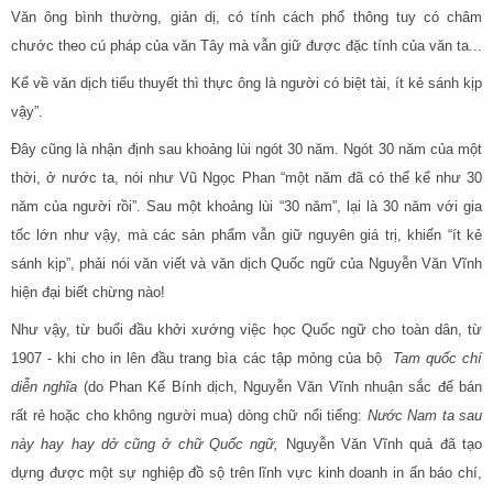
Văn ông bình thường, giản dị, có tính cách phổ thông tuy có châm
chước theo cú pháp của văn Tây mà vẫn giữ được đặc tính của văn ta...
Kể về văn dịch tiểu thuyết thì thực ông là người có biệt tài, ít kẻ sánh kịp
vậy”.
Đây cũng là nhận định sau khoảng lùi ngót 30 năm. Ngót 30 năm của một
thời, ở nước ta, nói như Vũ Ngọc Phan “một năm đã có thể kể như 30
năm của người rồi”. Sau một khoảng lùi “30 năm”, lại là 30 năm với gia
tốc lớn như vậy, mà các sản phẩm vẫn giữ nguyên giá trị, khiến “ít kẻ
sánh kịp”, phải nói văn viết và văn dịch Quốc ngữ của Nguyễn Văn Vĩnh
hiện đại biết chừng nào!
Như vậy, từ buổi đầu khởi xướng việc học Quốc ngữ cho toàn dân, từ
1907 - khi cho in lên đầu trang bìa các tập mỏng của bộ
Tam quốc chí
diễn nghĩa
(do Phan Kế Bính dịch, Nguyễn Văn Vĩnh nhuận sắc để bán
rất rẻ hoặc cho không người mua) dòng chữ nổi tiếng:
Nước Nam ta sau
này hay hay dở cũng ở chữ Quốc ngữ,
Nguyễn Văn Vĩnh quả đã tạo
dựng được một sự nghiệp đồ sộ trên lĩnh vực kinh doanh in ấn báo chí,