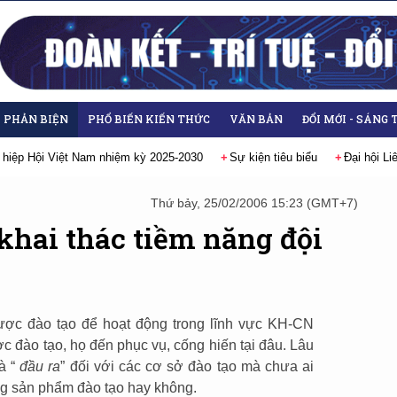
- PHẢN BIỆN
PHỔ BIẾN KIẾN THỨC
VĂN BẢN
ĐỔI MỚI - SÁNG 
 hiệp Hội Việt Nam nhiệm kỳ 2025-2030
Sự kiện tiêu biểu
Đại hội L
Thứ bảy, 25/02/2006 15:23 (GMT+7)
khai thác tiềm năng đội
ược đào tạo để hoạt động trong lĩnh vực KH-CN
c đào tạo, họ đến phục vụ, cống hiến tại đâu. Lâu
và “
đầu ra
” đối với các cơ sở đào tạo mà chưa ai
g sản phẩm đào tạo hay không.