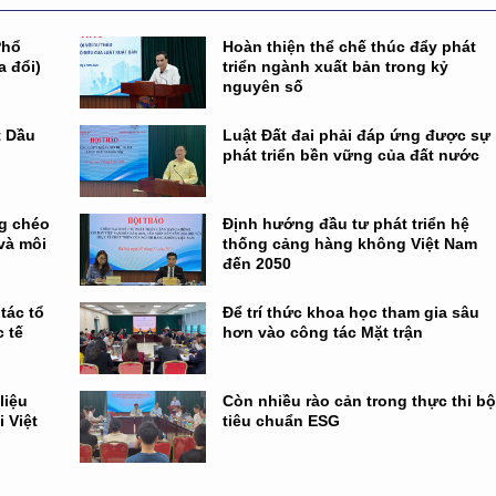
Phổ
Hoàn thiện thể chế thúc đẩy phát
a đổi)
triển ngành xuất bản trong kỷ
nguyên số
t Dầu
Luật Đất đai phải đáp ứng được sự
phát triển bền vững của đất nước
ng chéo
Định hướng đầu tư phát triển hệ
và môi
thống cảng hàng không Việt Nam
đến 2050
tác tổ
Để trí thức khoa học tham gia sâu
 tế
hơn vào công tác Mặt trận
liệu
Còn nhiều rào cản trong thực thi b
 Việt
tiêu chuẩn ESG