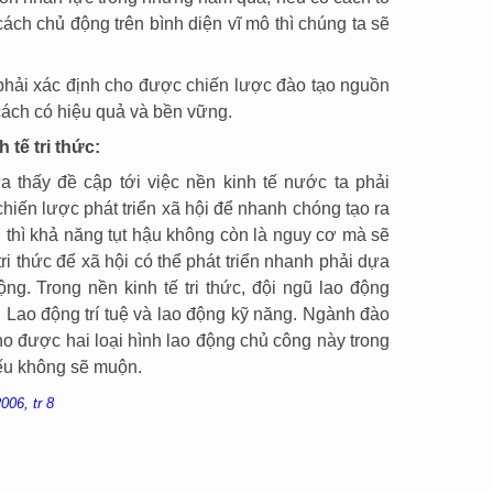
ách chủ động trên bình diện vĩ mô thì chúng ta sẽ
 phải xác định cho được chiến lược đào tạo nguồn
 cách có hiệu quả và bền vững.
 tế tri thức:
a thấy đề cập tới việc nền kinh tế nước ta phải
chiến lược phát triển xã hội để nhanh chóng tạo ra
ờ thì khả năng tụt hậu không còn là nguy cơ mà sẽ
 tri thức để xã hội có thể phát triển nhanh phải dựa
ng. Trong nền kinh tế tri thức, đội ngũ lao động
: Lao động trí tuệ và lao động kỹ năng. Ngành đào
ho được hai loại hình lao động chủ công này trong
nếu không sẽ muộn.
006, tr 8