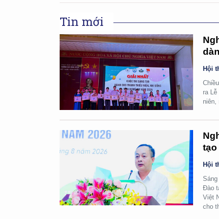
Tin mới
Ngh
dàn
Hội t
Chiều
ra Lễ
niên,
Ngh
tạo
Hội t
Sáng 
Đào t
Việt 
cho t