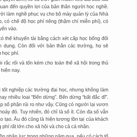
quan đến quyền lợi của bản thân người học nghề.
ời làm nghề phục vụ cho bộ máy quản lý của Nhà
có chế độ học phí riêng (thậm chí miễn phí), có
uyển vào.
ó thể khuyến tài bằng cách xét cấp học bổng đối
n dụng. Còn đối với bản thân các trường, họ sẽ
 học phí.
 rắc rối và tốn kém cho toàn thể xã hội trong thủ
 hiện nay.
 tốt nghiệp các trường đại học, nhưng không làm
y nhiều loại “Bến dừng”. Bến dừng “bất đắc dĩ”.
ặp số phận rủi ro như vậy. Cũng có người lại vươn
hoáy đó. Tuy nhiên, đó chỉ là số ít. Còn đa số vẫn
 tạo. Âu đó cũng là hiện tượng tồn tại của khách
g phí rất lớn cho xã hội và cho cả cá nhân.
uồn nhân lực trong những năm qua, nếu có cách tổ