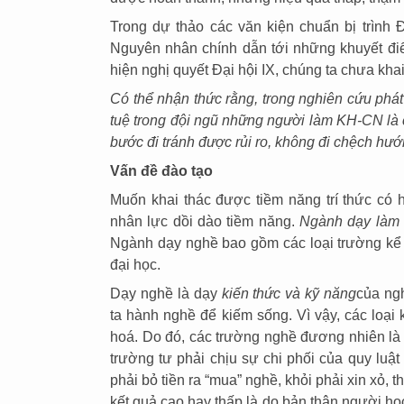
Trong dự thảo các văn kiện chuẩn bị trình 
Nguyên nhân chính dẫn tới những khuyết điểm
hiện nghị quyết Đại hội IX, chúng ta chưa khai t
Có thể nhận thức rằng, trong nghiên cứu phát t
tuệ trong đội ngũ những người làm KH-CN là 
bước đi tránh được rủi ro, không đi chệch hướng
Vấn đề đào tạo
Muốn khai thác được tiềm năng trí thức có 
nhân lực dồi dào tiềm năng.
Ngành dạy làm
Ngành dạy nghề bao gồm các loại trường kể
đại học.
Dạy nghề là dạy
kiến thức và kỹ năng
của ng
ta hành nghề để kiếm sống. Vì vậy, các loại
hoá. Do đó, các trường nghề đương nhiên là 
trường tư phải chịu sự chi phối của quy luật
phải bỏ tiền ra “mua” nghề, khỏi phải xin xỏ, 
kết quả cao hay thấp là do bản thân người học