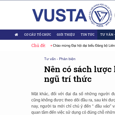
CƠ CẤU TỔ CHỨC
GIỚI THIỆU
TIN TỨC
TƯ VẤN 
Chủ đề:
 Đại hội lần thứ XIV của Đảng
Chào mừng Đại hội đại biểu Đảng bộ Liên
Tư vấn - Phản biện
Nên có sách lược 
ngũ trí thức
Mặt khác, đối với đại đa số những người đ
cũng không được theo dõi đầu ra, sau khi đượ
nay, người ta mới chỉ chú ý đến “
đầu vào
” 
quan tâm đến việc sử dụng có đúng chỗ nhữn