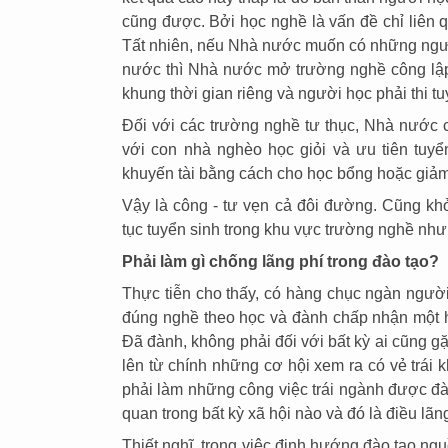
cũng được. Bởi học nghề là vấn đề chỉ liên 
Tất nhiên, nếu Nhà nước muốn có những ngư
nước thì Nhà nước mở trường nghề công lập, 
khung thời gian riêng và người học phải thi t
Đối với các trường nghề tư thục, Nhà nước c
với con nhà nghèo học giỏi và ưu tiên tuyể
khuyến tài bằng cách cho học bổng hoặc giảm
Vậy là công - tư vẹn cả đôi đường. Cũng khỏi
tục tuyển sinh trong khu vực trường nghề như
Phải làm gì chống lãng phí trong đào tạo?
Thực tiễn cho thấy, có hàng chục ngàn người
đúng nghề theo học và đành chấp nhận một ha
Đã đành, không phải đối với bất kỳ ai cũng g
lên từ chính những cơ hội xem ra có vẻ trái k
phải làm những công việc trái ngành được đào
quan trong bất kỳ xã hội nào và đó là điều lãn
Thiết nghĩ, trong việc định hướng đào tạo ng