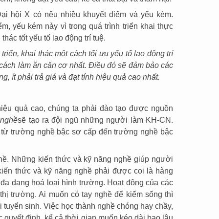
Đại hội X có nêu nhiều khuyết điểm và yếu kém.
, yếu kém này vì trong quá trình triển khai thực
hác tốt yếu tố lao động trí tuệ.
riển, khai thác một cách tối ưu yếu tố lao động trí
cách làm ăn căn cơ nhất. Điều đó sẽ đảm bảo các
, ít phải trả giá và đạt tính hiệu quả cao nhất.
hiệu quả cao, chúng ta phải đào tạo được nguồn
 nghề
sẽ tạo ra đội ngũ những người làm KH-CN.
 từ trường nghề bậc sơ cấp đến trường nghề bậc
hề. Những kiến thức và kỹ năng nghề giúp người
 kiến thức và kỹ năng nghề phải được coi là hàng
đa dạng hoá loại hình trường. Hoạt động của các
 thị trường. Ai muốn có tay nghề để kiếm sống thì
thi tuyển sinh. Việc học thành nghề chóng hay chầy,
 quyết định, kể cả thời gian muốn kéo dài bao lâu