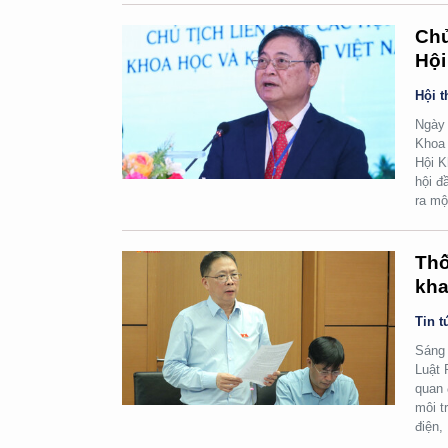
Chủ
Hội
Hội t
Ngày 
Khoa 
Hội K
hội đ
ra mộ
Thố
kha
Tin t
Sáng 
Luật 
quan 
môi t
điện,