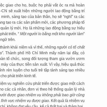
ệc giao cho họ, buộc họ phải vắt óc ra mà hoàn
-CN sẽ xuất hiện những người lao động bằng trí
 minh, sáng tạo của bản thân, họ sẽ “nghĩ” ra các
sáng tạo ra các sản phẩm mới, các phương pháp tổ
quản lý mới. Họ là những lao động bằng sự hiểu
hát triển. “
Một người lo bằng một kho người làm
”
 ngữ trên.
 thành khái niệm và vì thế, những
người có tố chất
ạo”. Thành phố Hồ Chí Minh mấy năm lại đây, có
àn tổ chức, song đối tượng tham gia vườn ươm
máy của thực tiễn sản xuất. Vì vậy, hiệu quả thúc
nh rèn luyện cho tuổi trẻ tập tành sáng tạo nhiều
cho phát triển kinh tế.
nhiệm vụ nghiên cứu phát triển được giao một cách
o các cá nhân, đơn vị theo hệ thống quản lý nhà
ười được giao nhiệm vụ không phải bao giờ cũng
ng lĩnh vực nhiệm vụ được giao
. Kết quả là nhiệm vụ
í, không đạt yêu cầu, kể cả thất bại và thảm hại.