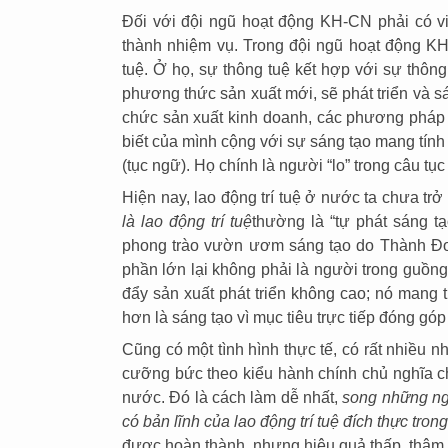
Đối với đội ngũ hoạt động KH-CN phải có vi
thành nhiệm vụ. Trong đội ngũ hoạt động KH
tuệ. Ở họ, sự thông tuệ kết hợp với sự thông
phương thức sản xuất mới, sẽ phát triển và 
chức sản xuất kinh doanh, các phương pháp 
biết của mình cộng với sự sáng tạo mang tính p
(tục ngữ). Họ chính là người “lo” trong câu tục
Hiện nay, lao động trí tuệ ở nước ta chưa trở
là lao động trí tuệ
thường là “tự phát sáng t
phong trào vườn ươm sáng tạo do Thành Đo
phần lớn lại không phải là người trong guồng 
đẩy sản xuất phát triển không cao; nó mang tí
hơn là sáng tạo vì mục tiêu trực tiếp đóng góp 
Cũng có một tình hình thực tế, có rất nhiều 
cưỡng bức theo kiểu hành chính chủ nghĩa ch
nước. Đó là cách làm dễ nhất,
song những ng
có bản lĩnh của lao động trí tuệ đích thực tro
được hoàn thành, nhưng hiệu quả thấp, thậm ch