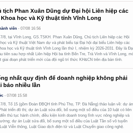
 tịch Phan Xuân Dũng dự Đại hội Liên hiệp các
 Khoa học và Kỹ thuật tỉnh Vĩnh Long
hành viên
-
07/08 16:56
7/8, tại Vĩnh Long, GS.TSKH. Phan Xuân Dũng, Chủ tịch Liên hiệp các Hội
học và Kỹ thuật Việt Nam dự và phát biểu tại Đại hội đại biểu Liên hiệp các
hoa học và Kỹ thuật tỉnh Vĩnh Long lần thứ I, nhiệm kỳ 2026-2031. Đây là Đạ
ầu tiên sau hợp nhất Liên hiệp Hội ba tỉnh Bến Tre, Trà Vinh và Vĩnh Long, m
t giai đoạn phát triển mới của đội ngũ trí thức KH&CN trên địa bàn tỉnh.
ng nhất quy định để doanh nghiệp không phải
i báo nhiều lần
ức
-
07/08 15:58
7/8, Tổ 15 (gồm Đoàn ĐBQH tỉnh Phú Thọ, TP. Đà Nẵng) thảo luận về: dự á
Phát triển đô thị; dự án Luật sửa đổi, bổ sung một số điều của 10 luật có liên
đến thủ tục hành chính, điều kiện kinh doanh trong lĩnh vực nông nghiệp và
rường; dự án Luật sửa đổi, bổ sung một số điều của Luật Tần số vô tuyến
 Luật Viễn thông, Luật Giao dịch điện tử và Luật Chuyển giao công nghệ.