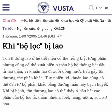
English
Chủ đề:
Đại hội Liên hiệp các Hội Khoa học và Kỹ thuật Việt Nam lầ
Tin tức
Nghiên cứu, ứng dụng KH&CN
Thứ năm, 14/07/2005 14:46 (GMT+7)
Khi “bộ lọc” bị lao
Tổn thương lao ở hệ tiết niệu có thể riêng biệt từng phần
nhưng cũng có thể xuất hiện ở toàn bộ hệ thống; bắt đầu
từ lao thận, vi khuẩn lao đi xuôi dòng nước tiểu gây tổn
thương các phần khác. Tuy nhiên, vi khuẩn lao cũng có
thể đến từ bộ phận khác bằng đường máu hay bạch huyết.
Khi bị bệnh, tổn thương lao có thể thấy ở hầu hết các
phần của bộ lọc là: thâm nhiễm, loét, hang, nốt u, sùi, xơ
hóa.