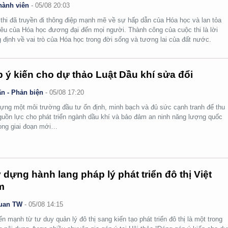
hành viên
-
05/08 20:03
thi đã truyền đi thông điệp mạnh mẽ về sự hấp dẫn của Hóa học và lan tỏa
yêu của Hóa học đương đại đến mọi người. Thành công của cuộc thi là lời
 định về vai trò của Hóa học trong đời sống và tương lai của đất nước.
 ý kiến cho dự thảo Luật Dầu khí sửa đổi
n - Phản biện
-
05/08 17:20
ựng một môi trường đầu tư ổn định, minh bạch và đủ sức cạnh tranh để thu
guồn lực cho phát triển ngành dầu khí và bảo đảm an ninh năng lượng quốc
rong giai đoạn mới…
 dựng hành lang pháp lý phát triển đô thị Việt
m
uan TW
-
05/08 14:15
n mạnh từ tư duy quản lý đô thị sang kiến tạo phát triển đô thị là một trong