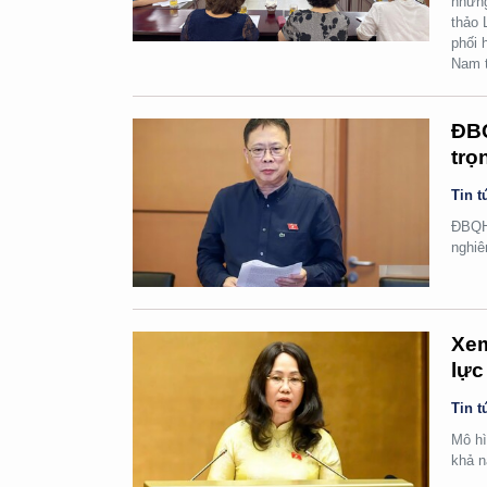
những
thảo 
phối 
Nam t
ĐBQ
trọ
Tin t
ĐBQH 
nghiê
Xem
lực
Tin t
Mô hì
khả n