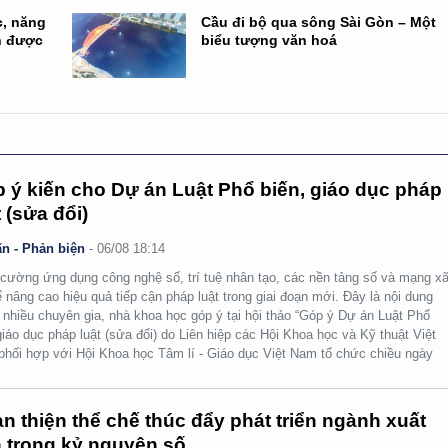
c, năng
Cầu đi bộ qua sông Sài Gòn – Một
n được
biểu tượng văn hoá
 ý kiến cho Dự án Luật Phổ biến, giáo dục pháp
t (sửa đổi)
n - Phản biện
-
06/08 18:14
cường ứng dụng công nghệ số, trí tuệ nhân tạo, các nền tảng số và mạng x
ể nâng cao hiệu quả tiếp cận pháp luật trong giai đoạn mới. Đây là nội dung
nhiều chuyên gia, nhà khoa học góp ý tại hội thảo “Góp ý Dự án Luật Phổ
giáo dục pháp luật (sửa đổi) do Liên hiệp các Hội Khoa học và Kỹ thuật Việt
hối hợp với Hội Khoa học Tâm lí - Giáo dục Việt Nam tổ chức chiều ngày
n thiện thể chế thúc đẩy phát triển ngành xuất
 trong kỷ nguyên số