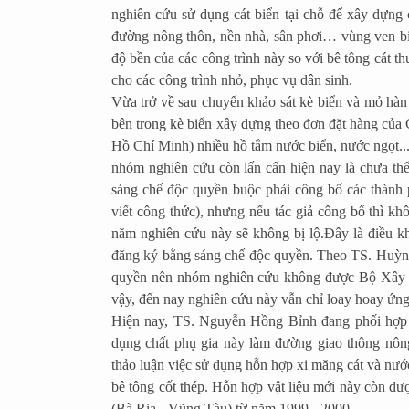
nghiên cứu sử dụng cát biển tại chỗ để xây dựn
đường nông thôn, nền nhà, sân phơi… vùng ven bi
độ bền của các công trình này so với bê tông cát 
cho các công trình nhỏ, phục vụ dân sinh.
Vừa trở về sau chuyến khảo sát kè biển và mỏ hà
bên trong kè biển xây dựng theo đơn đặt hàng của
Hồ Chí Minh) nhiều hồ tắm nước biển, nước ngọt...
nhóm nghiên cứu còn lấn cấn hiện nay là chưa th
sáng chế độc quyền buộc phải công bố các thành p
viết công thức), nhưng nếu tác giả công bố thì kh
năm nghiên cứu này sẽ không bị lộ.
Đây là điều k
đăng ký bằng sáng chế độc quyền. Theo TS. Huỳn
quyền nên nhóm nghiên cứu không được Bộ Xây dự
vậy, đến nay nghiên cứu này vẫn chỉ loay hoay ứn
Hiện nay, TS. Nguyễn Hồng Bỉnh đang phối hợp 
dụng chất phụ gia này làm đường giao thông nôn
thảo luận việc sử dụng hỗn hợp xi măng cát và nướ
bê tông cốt thép. Hỗn hợp vật liệu mới này còn 
(Bà Rịa - Vũng Tàu) từ năm 1999 - 2000.