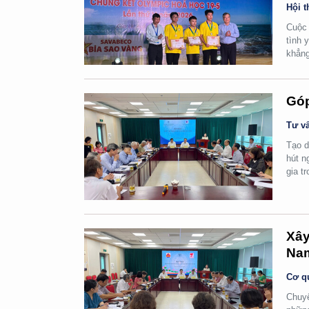
Hội t
Cuộc 
tình 
khẳng
Góp
Tư vấ
Tạo d
hút n
gia t
Xây
Na
Cơ q
Chuyể