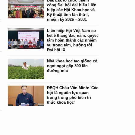
Đắk Lắk tổ chức thành
công Đại hội đại biểu Liên
hiệp các Hội Khoa học và
Kỹ thuật tỉnh lần thứ I,
,
nhiệm kỳ 2026 – 2031
Liên hiệp Hội Việt Nam sơ
kết 6 tháng đầu năm, quyết
tâm hoàn thành các nhiệm
vụ trọng tâm, hướng tới
Đại hội IX
Nhà khoa học tạo giống cỏ
ngọt ngọt gấp 300 lần
đường mía
ĐBQH Châu Văn Minh: 'Các
hội là nguồn lực quan
trọng trong phổ biến tri
thức khoa học'