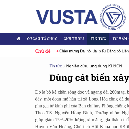
CƠ CẤU TỔ CHỨC
GIỚI THIỆU
TIN TỨC
TƯ VẤN 
Chủ đề:
 Đại hội lần thứ XIV của Đảng
Chào mừng Đại hội đại biểu Đảng bộ Liên
Tin tức
Nghiên cứu, ứng dụng KH&CN
Dùng cát biển xây
Đó là bờ kè chắn sóng dọc và ngang dài 260m tạ
đây, một đoạn mỏ hàn tại xã Long Hòa cũng đã đư
phụ gia từ kinh phí của Ban chỉ huy Phòng chống l
Theo TS. Nguyễn Hồng Bỉnh, Trưởng nhóm Nghiê
giúp giảm 15%-20% lượng xi măng, giá thành thấ
Huỳnh Văn Hoàng, Chủ tịch Hội Khoa học Kỹ th