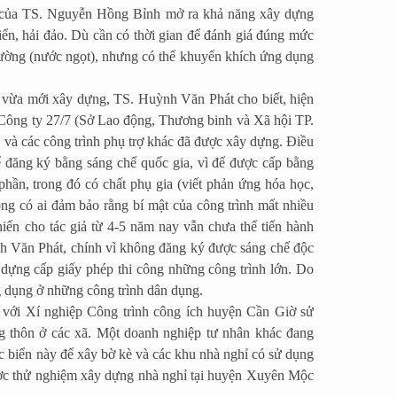
g của TS. Nguyễn Hồng Bỉnh mở ra khả năng xây dựng
ển, hải đảo. Dù cần có thời gian để đánh giá đúng mức
thường (nước ngọt), nhưng có thể khuyến khích ứng dụng
n vừa mới xây dựng, TS. Huỳnh Văn Phát cho biết, hiện
 Công ty 27/7 (Sở Lao động, Thương binh và Xã hội TP.
 và các công trình phụ trợ khác đã được xây dựng. Điều
ể đăng ký bằng sáng chế quốc gia, vì để được cấp bằng
hần, trong đó có chất phụ gia (viết phản ứng hóa học,
ông có ai đảm bảo rằng bí mật của công trình mất nhiều
hiến cho tác giả từ 4-5 năm nay vẫn chưa thể tiến hành
h Văn Phát, chính vì không đăng ký được sáng chế độc
ng cấp giấy phép thi công những công trình lớn. Do
g dụng ở những công trình dân dụng.
với Xí nghiệp Công trình công ích huyện Cần Giờ sử
g thôn ở các xã. Một doanh nghiệp tư nhân khác đang
c biển này để xây bờ kè và các khu nhà nghỉ có sử dụng
được thử nghiệm xây dựng nhà nghỉ tại huyện Xuyên Mộc