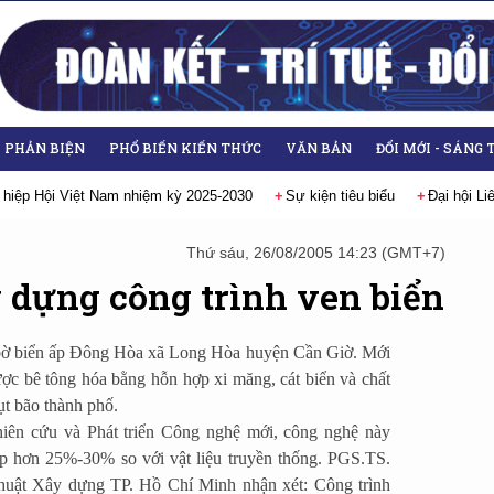
- PHẢN BIỆN
PHỔ BIẾN KIẾN THỨC
VĂN BẢN
ĐỔI MỚI - SÁNG 
 hiệp Hội Việt Nam nhiệm kỳ 2025-2030
Sự kiện tiêu biểu
Đại hội L
Thứ sáu, 26/08/2005 14:23 (GMT+7)
 dựng công trình ven biển
i bờ biển ấp Đông Hòa xã Long Hòa huyện Cần Giờ. Mới
ợc bê tông hóa bằng hỗn hợp xi măng, cát biển và chất
ụt bão thành phố.
n cứu và Phát triển Công nghệ mới, công nghệ này
p hơn 25%-30% so với vật liệu truyền thống. PGS.TS.
uật Xây dựng TP. Hồ Chí Minh nhận xét: Công trình