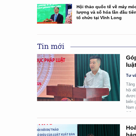
Hội thảo quốc tế về máy mó
lượng và số hóa lần đầu tiê
tổ chức tại Vĩnh Long
Tin mới
Góp
luậ
Tư vấ
Tăng 
hội đ
được 
biến 
Nam p
6/8.
Hoà
bản