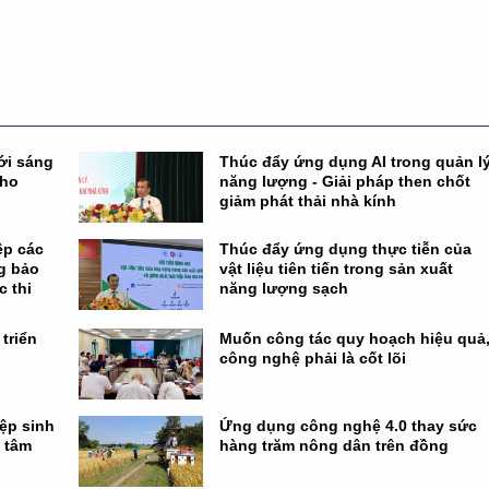
ới sáng
Thúc đẩy ứng dụng AI trong quản l
cho
năng lượng - Giải pháp then chốt
giảm phát thải nhà kính
ệp các
Thúc đẩy ứng dụng thực tiễn của
g bảo
vật liệu tiên tiến trong sản xuất
c thi
năng lượng sạch
triển
Muốn công tác quy hoạch hiệu quả
công nghệ phải là cốt lõi
ệp sinh
Ứng dụng công nghệ 4.0 thay sức
g tâm
hàng trăm nông dân trên đồng