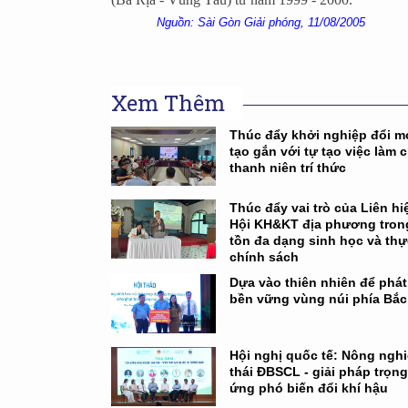
Nguồn: Sài Gòn Giải phóng, 11/08/2005
Xem Thêm
Thúc đẩy khởi nghiệp đổi m
tạo gắn với tự tạo việc làm 
thanh niên trí thức
Thúc đẩy vai trò của Liên hi
Hội KH&KT địa phương tron
tồn đa dạng sinh học và thự
chính sách
Dựa vào thiên nhiên để phát 
bền vững vùng núi phía Bắc
Hội nghị quốc tế: Nông nghi
thái ĐBSCL - giải pháp trọn
ứng phó biến đổi khí hậu