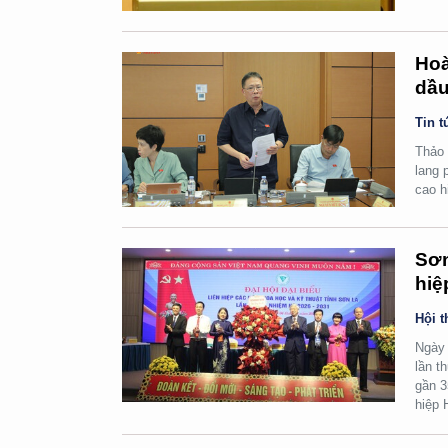
Hoà
dầu
Tin t
Thảo 
lang 
cao h
Sơn
hiệ
Hội t
Ngày 
lần t
gần 3
hiệp H