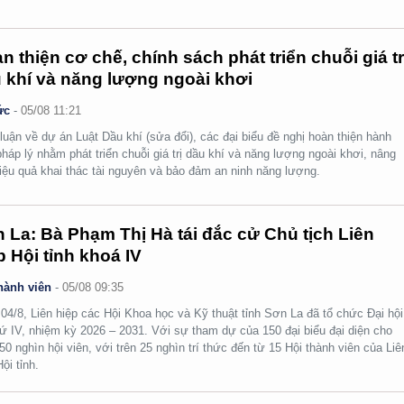
n thiện cơ chế, chính sách phát triển chuỗi giá tr
 khí và năng lượng ngoài khơi
ức
-
05/08 11:21
luận về dự án Luật Dầu khí (sửa đổi), các đại biểu đề nghị hoàn thiện hành
pháp lý nhằm phát triển chuỗi giá trị dầu khí và năng lượng ngoài khơi, nâng
iệu quả khai thác tài nguyên và bảo đảm an ninh năng lượng.
 La: Bà Phạm Thị Hà tái đắc cử Chủ tịch Liên
p Hội tỉnh khoá IV
hành viên
-
05/08 09:35
04/8, Liên hiệp các Hội Khoa học và Kỹ thuật tỉnh Sơn La đã tổ chức Đại hội
hứ IV, nhiệm kỳ 2026 – 2031. Với sự tham dự của 150 đại biểu đại diện cho
50 nghìn hội viên, với trên 25 nghìn trí thức đến từ 15 Hội thành viên của Liê
ội tỉnh.