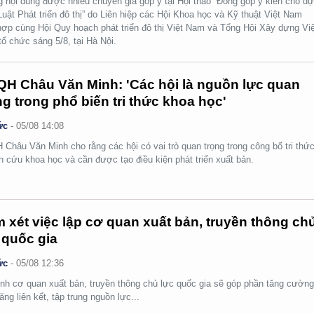
 nội dung được nhiều chuyên gia góp ý tại Hội thảo “Đóng góp ý kiến cho d
Luật Phát triển đô thị” do Liên hiệp các Hội Khoa học và Kỹ thuật Việt Nam
hợp cùng Hội Quy hoạch phát triển đô thị Việt Nam và Tổng Hội Xây dựng Việ
ổ chức sáng 5/8, tại Hà Nội.
H Châu Văn Minh: 'Các hội là nguồn lực quan
ng trong phổ biến tri thức khoa học'
ức
-
05/08 14:08
Châu Văn Minh cho rằng các hội có vai trò quan trọng trong công bố tri thức
n cứu khoa học và cần được tạo điều kiện phát triển xuất bản.
 xét việc lập cơ quan xuất bản, truyền thông ch
 quốc gia
ức
-
05/08 12:36
nh cơ quan xuất bản, truyền thông chủ lực quốc gia sẽ góp phần tăng cườn
ăng liên kết, tập trung nguồn lực...