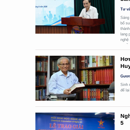
Tư vấ
Sáng 
bổ su
thành
lang 
nghệ 
quyền
Hơn
Huy
Gươn
Sinh 
để lạ
Ngh
5