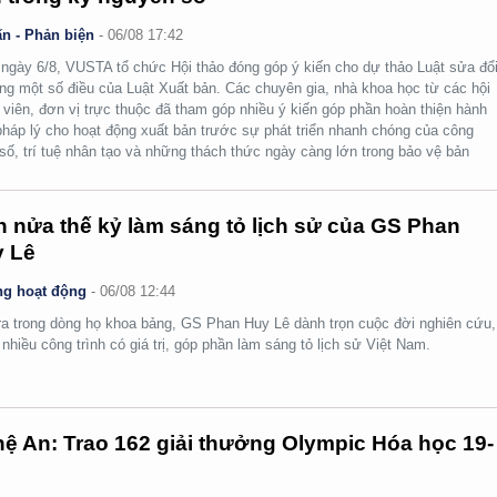
n - Phản biện
-
06/08 17:42
ngày 6/8, VUSTA tổ chức Hội thảo đóng góp ý kiến cho dự thảo Luật sửa đổi
ng một số điều của Luật Xuất bản. Các chuyên gia, nhà khoa học từ các hội
 viên, đơn vị trực thuộc đã tham góp nhiều ý kiến góp phần hoàn thiện hành
pháp lý cho hoạt động xuất bản trước sự phát triển nhanh chóng của công
số, trí tuệ nhân tạo và những thách thức ngày càng lớn trong bảo vệ bản
.
 nửa thế kỷ làm sáng tỏ lịch sử của GS Phan
 Lê
g hoạt động
-
06/08 12:44
ra trong dòng họ khoa bảng, GS Phan Huy Lê dành trọn cuộc đời nghiên cứu,
i nhiều công trình có giá trị, góp phần làm sáng tỏ lịch sử Việt Nam.
ệ An: Trao 162 giải thưởng Olympic Hóa học 19-