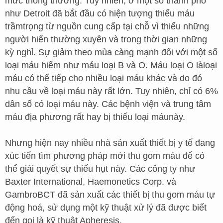
mức thông thường. Tuy nhiên, ở một số thành phố
như Detroit đã bắt đầu có hiện tượng thiếu máu
trầmtrọng từ nguồn cung cấp tại chỗ vì thiếu những
người hiến thường xuyên và trong thời gian những
kỳ nghỉ. Sự giảm theo mùa càng mạnh đối với một số
loại máu hiếm như máu loại B và O. Máu loại O làloại
máu có thể tiếp cho nhiều loại máu khác và do đó
nhu cầu về loại máu này rất lớn. Tuy nhiên, chỉ có 6%
dân số có loại máu này. Các bệnh viện và trung tâm
máu địa phương rất hay bị thiếu loại máunày.
Nhưng hiện nay nhiều nhà sản xuất thiết bị y tế đang
xúc tiến tìm phương pháp mới thu gom máu để có
thể giải quyết sự thiếu hụt này. Các công ty như
Baxter International, Haemonetics Corp. và
GambroBCT đã sản xuất các thiết bị thu gom máu tự
động hoá, sử dụng một kỹ thuật xử lý đã được biết
đến gọi là kỹ thuật Apheresis.