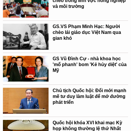
chéo trong lĩnh vực nông nghiệp
và môi trường
GS.VS Phạm Minh Hạc: Người
chèo lái giáo dục Việt Nam qua
gian khó
GS Vũ Đình Cự - nhà khoa học
'mổ phanh' bom 'Kẻ hủy diệt' của
Mỹ
Chủ tịch Quốc hội: Đổi mới mạnh
mẽ tư duy làm luật để mở đường
phát triển
Quốc hội khóa XVI khai mạc Kỳ
họp không thường lệ thứ Nhất