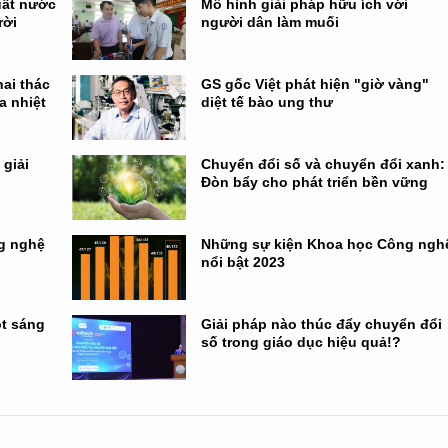
uất nước
Mô hình giải pháp hữu ích với
rời
người dân làm muối
hai thác
GS gốc Việt phát hiện "giờ vàng"
a nhiệt
diệt tế bào ung thư
 giải
Chuyển đổi số và chuyển đổi xanh:
Đòn bẩy cho phát triển bền vững
g nghệ
Những sự kiện Khoa học Công ngh
nổi bật 2023
ột sáng
Giải pháp nào thúc đẩy chuyển đổi
số trong giáo dục hiệu quả!?