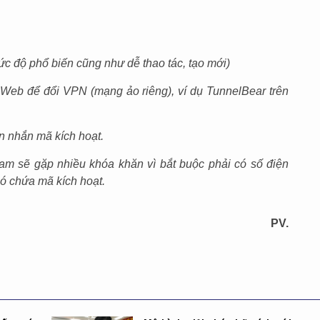
ức độ phổ biến cũng như dễ thao tác, tạo mới)
t Web để đổi VPN (mạng ảo riêng), ví dụ TunnelBear trên
in nhắn mã kích hoạt.
am sẽ gặp nhiều khóa khăn vì bắt buộc phải có số điện
có chứa mã kích hoạt.
PV.