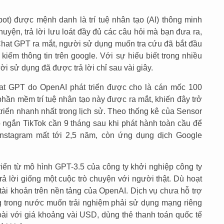
t) được mệnh danh là trí tuệ nhân tạo (AI) thông minh
chuyện, trả lời lưu loát đầy đủ các câu hỏi mà bạn đưa ra,
i Chat GPT ra mắt, người sử dụng muốn tra cứu đã bắt đầu
 kiếm thông tin trên google. Với sự hiểu biết trong nhiều
ời sử dụng đã được trả lời chỉ sau vài giây.
at GPT do OpenAI phát triển được cho là cán mốc 100
 phần mềm trí tuệ nhân tạo này được ra mắt, khiến đây trở
riển nhanh nhất trong lịch sử. Theo thống kê của Sensor
o ngắn TikTok cần 9 tháng sau khi phát hành toàn cầu để
 Instagram mất tới 2,5 năm, còn ứng dụng dịch Google
iển từ mô hình GPT-3.5 của công ty khởi nghiệp công ty
ả lời giống một cuộc trò chuyện với người thật. Dù hoạt
tài khoản trên nền tảng của OpenAI. Dịch vụ chưa hỗ trợ
 trong nước muốn trải nghiệm phải sử dụng mạng riêng
oài với giá khoảng vài USD, dùng thẻ thanh toán quốc tế