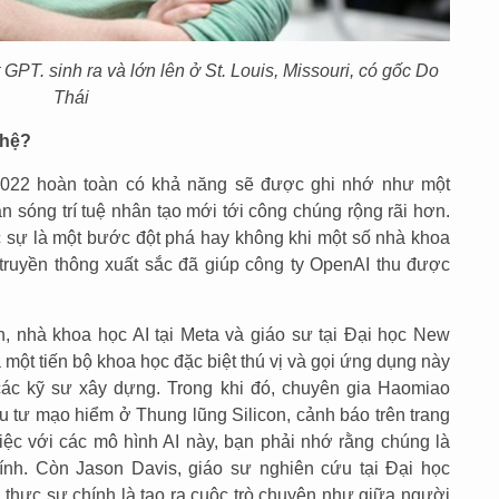
PT. sinh ra và lớn lên ở St. Louis, Missouri, có gốc Do
Thái
ghệ?
2022 hoàn toàn có khả năng sẽ được ghi nhớ như một
àn sóng trí tuệ nhân tạo mới tới công chúng rộng rãi hơn.
c sự là một bước đột phá hay không khi một số nhà khoa
i truyền thông xuất sắc đã giúp công ty OpenAI thu được
, nhà khoa học AI tại Meta và giáo sư tại Đại học New
một tiến bộ khoa học đặc biệt thú vị và gọi ứng dụng này
các kỹ sư xây dựng. Trong khi đó, chuyên gia Haomiao
u tư mạo hiểm ở Thung lũng Silicon, cảnh báo trên trang
việc với các mô hình AI này, bạn phải nhớ rằng chúng là
nh. Còn Jason Davis, giáo sư nghiên cứu tại Đại học
thực sự chính là tạo ra cuộc trò chuyện như giữa người