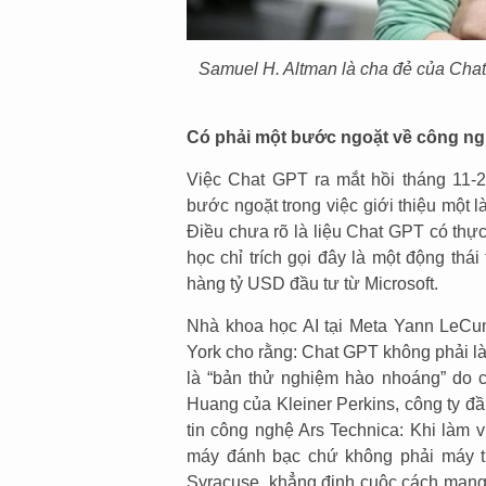
Samuel H. Altman là cha đẻ của Chat G
Có phải một bước ngoặt về công n
Việc Chat GPT ra mắt hồi tháng 11-
bước ngoặt trong việc giới thiệu một l
Điều chưa rõ là liệu Chat GPT có thự
học chỉ trích gọi đây là một động thá
hàng tỷ USD đầu tư từ Microsoft.
Nhà khoa học AI tại Meta Yann LeCun
York cho rằng: Chat GPT không phải là 
là “bản thử nghiệm hào nhoáng” do 
Huang của Kleiner Perkins, công ty đầ
tin công nghệ Ars Technica: Khi làm 
máy đánh bạc chứ không phải máy tí
Syracuse, khẳng định cuộc cách mạng 