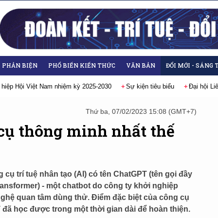
- PHẢN BIỆN
PHỔ BIẾN KIẾN THỨC
VĂN BẢN
ĐỔI MỚI - SÁNG 
Sự kiện tiêu biểu
Đại hội Liên hiệp các Hội Khoa học và Kỹ thuật Việt N
Thứ ba, 07/02/2023 15:08 (GMT+7)
cụ thông minh nhất thế
 cụ trí tuệ nhân tạo (AI) có tên ChatGPT (tên gọi đầy
ransformer) - một chatbot do công ty khởi nghiệp
 nghệ quan tâm dùng thử. Điểm đặc biệt của công cụ
đã học được trong một thời gian dài để hoàn thiện.