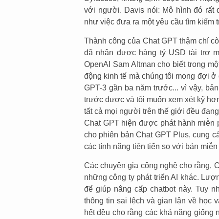
với người. Davis nói: Mô hình đó rất
như việc đưa ra một yêu cầu tìm kiếm t
Thành công của Chat GPT thậm chí còn
đã nhận được hàng tỷ USD tài trợ m
OpenAI Sam Altman cho biết trong một
động kinh tế mà chúng tôi mong đợi ở đ
GPT-3 gần ba năm trước... vì vậy, bả
trước được và tôi muốn xem xét kỹ hơn về
tất cả mọi người trên thế giới đều đa
Chat GPT hiện được phát hành miễn p
cho phiên bản Chat GPT Plus, cung c
các tính năng tiên tiến so với bản miễn 
Các chuyên gia công nghệ cho rằng, C
những công ty phát triển AI khác. Lượ
để giúp nâng cấp chatbot này. Tuy n
thông tin sai lệch và gian lận về học 
hết đều cho rằng các khả năng giống 