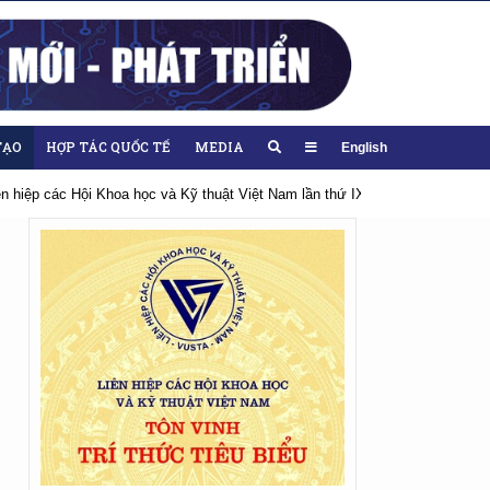
TẠO
HỢP TÁC QUỐC TẾ
MEDIA
English
am lần thứ IX, nhiệm kỳ 2026-2031
Hướng tới Đại hội lần thứ XIV của Đ