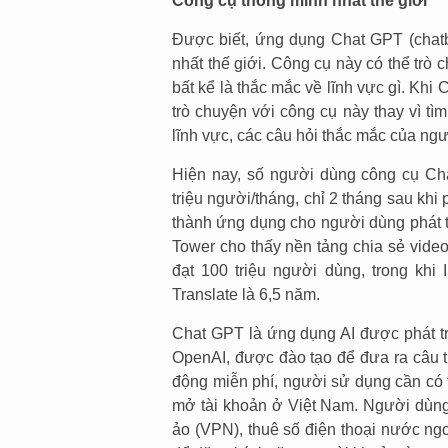
Công cụ thông minh nhất thế giới
Được biết, ứng dụng Chat GPT (chatbo
nhất thế giới. Công cụ này có thể trò 
bất kể là thắc mắc về lĩnh vực gì. Kh
trò chuyện với công cụ này thay vì tìm
lĩnh vực, các câu hỏi thắc mắc của ngư
Hiện nay, số người dùng công cụ Ch
triệu người/tháng, chỉ 2 tháng sau khi
thành ứng dụng cho người dùng phát t
Tower cho thấy nền tảng chia sẻ vide
đạt 100 triệu người dùng, trong khi
Translate là 6,5 năm.
Chat GPT là ứng dụng AI được phát tr
OpenAI, được đào tạo để đưa ra câu tr
động miễn phí, người sử dụng cần có 
mở tài khoản ở Việt Nam. Người dùng
ảo (VPN), thuê số điện thoại nước ng