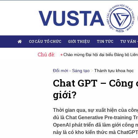
CƠ CẤU TỔ CHỨC
GIỚI THIỆU
TIN TỨC
TƯ VẤN 
Chủ đề:
 Đại hội đại biểu Đảng bộ Liên hiệp Hội Việt Nam nhiệm kỳ 2025-2030
Đổi mới - Sáng tạo
Thành tựu khoa học
Chat GPT – Công 
giới?
Thời gian qua, sự xuất hiện của công
đủ là Chat Generative Pre-training T
OpenAI phát triển đã làm giới công
này là có kho kiến thức mà ChatGPT 