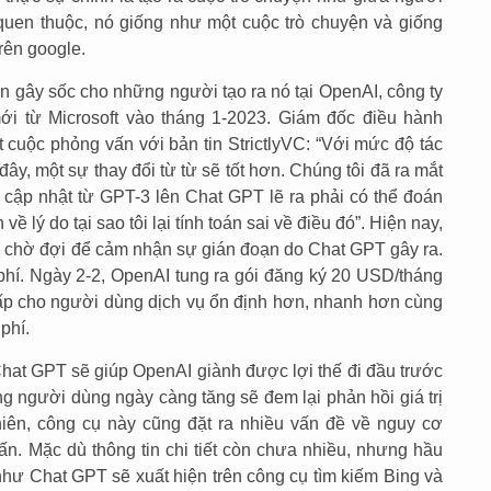
 quen thuộc, nó giống như một cuộc trò chuyện và giống
rên google.
 gây sốc cho những người tạo ra nó tại OpenAI, công ty
ới từ Microsoft vào tháng 1-2023. Giám đốc điều hành
 cuộc phỏng vấn với bản tin StrictlyVC: “Với mức độ tác
ây, một sự thay đổi từ từ sẽ tốt hơn. Chúng tôi đã ra mắt
n cập nhật từ GPT-3 lên Chat GPT lẽ ra phải có thể đoán
 lý do tại sao tôi lại tính toán sai về điều đó”. Hiện nay,
ng chờ đợi để cảm nhận sự gián đoạn do Chat GPT gây ra.
hí. Ngày 2-2, OpenAI tung ra gói đăng ký 20 USD/tháng
ấp cho người dùng dịch vụ ổn định hơn, nhanh hơn cùng
phí.
hat GPT sẽ giúp OpenAI giành được lợi thế đi đầu trước
ng người dùng ngày càng tăng sẽ đem lại phản hồi giá trị
hiên, công cụ này cũng đặt ra nhiều vấn đề về nguy cơ
vấn. Mặc dù thông tin chi tiết còn chưa nhiều, nhưng hầu
như Chat GPT sẽ xuất hiện trên công cụ tìm kiếm Bing và