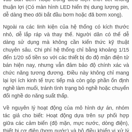
thuận lợi (Có màn hình LED hiển thị dung lượng pin,
dễ dàng theo dõi bắt đầu bơm hoặc đã bơm xong).
Ngoài ra các linh kiện của hệ thống có kích thước
nhỏ, dễ lắp ráp và thay thế. Người dân có thể dễ
dàng sử dụng mà không cần kiến thức kỹ thuật
chuyên sâu. Chi phí hệ thống chỉ bằng khoảng 1/15
đến 1/20 số tiền so với các thiết bị đo độ mặn điện tử
bán hiện nay, nhưng vẫn đảm bảo độ chính xác và
chức năng tương đương. Điều này không chỉ mang
lại lợi ích kinh tế trực tiếp mà còn góp phần ổn định
nghề làm muối, tránh tình trạng bỏ nghề hoặc chuyển
đổi nghề do năng suất thấp.
Về nguyên lý hoạt động của mô hình dự án, nhóm
tác giả cho biết: Hoạt động dựa trên sự phối hợp
giữa các cảm biến (độ mặn, mực nước, dòng điện),
thiết bị cơ điện (bơm nước) và bộ điều khiển vi xử lý