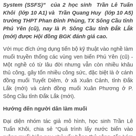
System (SSFS)”
của 2 học sinh
Trần Lê Tuấn
Khôi
(lớp 10 A1) và
Trần Quang Huy
(lớp 10 A5)
trường THPT Phan Đình Phùng, TX Sông Cầu tỉnh
Phú Yên (cũ), nay là P. Sông Cầu tỉnh Đắk Lắk
(mới) được Hội đồng BGK đánh giá cao.
Với mục đích ứng dụng tiến bộ kỹ thuật vào nghề làm
muối truyền thống các vùng ven biển Phú Yên (cũ) -
Một nghề có từ lâu đời nhưng vẫn còn nhiều khâu
thủ công, gây tốn nhiều công sức, đặc biệt là ở cánh
đồng muối Tuyết Diêm, ở xã Xuân Cảnh, tỉnh Đắk
Lắk (mới) và cánh đồng muối Xuân Phương ở P.
Sông Cầu tỉnh Đắk Lắk (mới).
Hướng đến người dân làm muối
Đại diện nhóm tác giả mô hình, học sinh Trần Lê
Tuấn Khôi, chia sẻ “Quá trình lấy nước biển vào