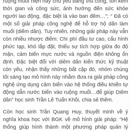
ruộng muối hiện nay chủ yếu bằng thủ công, tốn kém
thời gian và công sức, ảnh hưởng đến sức khỏe
người lao động, đặc biệt là vào ban đêm…”; “ Đã có
một số giải pháp công nghệ để hỗ trợ hộ dân làm
muối (diêm dân). Tuy nhiên, những giải pháp này vẫn
còn nhiều nhược điểm: Chi phí đầu tư cao, cấu hình
phức tạp, khó lắp đặt, thiếu sự tích hợp giữa đo độ
mặn, cảm biến mực nước và nguồn điện không ổn
định. Đặc biệt đối với diêm dân kiến thức kỹ thuật
còn yếu, nhận thấy những bất cập đó, nhóm chúng
tôi sáng tạo mô hình này nhằm đưa ra giải pháp công
nghệ ứng dụng cảm biến vào hệ thống điều khiển tự
động dẫn nước biển vào ruộng muối…để giúp Diêm
dân” học sinh Trần Lê Tuấn Khôi, chia sẻ thêm.
Còn học sinh Trần Quang Huy, thuyết minh về ý
nghĩa khoa học với BGK về mô hình giải pháp: “Hệ
thống giúp hình thành một phương pháp quản lý