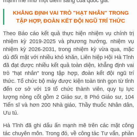
mạnh mẽ như một điểm sáng của quốc gia.
KHẲNG ĐỊNH VAI TRÒ "HẠT NHÂN" TRONG
TẬP HỢP, ĐOÀN KẾT ĐỘI NGŨ TRÍ THỨC
Theo Báo cáo kết quả thực hiện nhiệm vụ chính trị
nhiệm kỳ 2019-2025 và phương hướng, nhiệm vụ
nhiệm kỳ 2026-2031, trong nhiệm kỳ vừa qua, mặc
dù đối mặt với nhiều khó khăn, Liên hiệp Hội Hà Tĩnh
đã đạt được nhiều kết quả toàn diện, khẳng định vai
trò "hạt nhân" trong tập hợp, đoàn kết đội ngũ trí
thức. Tổ chức bộ máy được kiện toàn tinh gọn từ tỉnh
đến cơ sở với 19 tổ chức thành viên, quy tụ lực
lượng nòng cốt gồm 2 Giáo sư, 8 Phó Giáo sư, 104
Tiến sĩ và hơn 200 Nhà giáo, Thầy thuốc Nhân dân,
Ưu tú.
Hà Tĩnh đã ghi dấu ấn mạnh mẽ trên các mặt công
tác chuyên môn. Trong đó, về công tác Tư vấn, phản