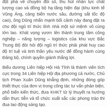
đột phá về chuyển đổi số, thu hút nhân lực chất
lượng cao và đồng bộ hạ tầng hiện đại (khu kinh tế
Vũng Áng, cảng biển nước sâu, đường sắt tốc độ
cao), ông Dũng nhấn mạnh bối cảnh này đang đặt ra
cho đội ngũ trí thức tỉnh nhà một sứ mệnh vô cùng
lớn lao. Khát vọng vươn lên thành trung tâm công
nghiệp – năng lượng – logistics của khu vực Bắc
Trung Bộ đòi hỏi đội ngũ trí thức phải phát huy cao
độ trí tuệ và tinh thần yêu nước để đồng hành cùng
Đảng bộ, chính quyền giành thắng lợi.
Biểu dương Liên hiệp Hội Hà Tĩnh là thành viên tích
cực trong 34 Liên hiệp Hội địa phương cả nước, Chủ
tịch Phan Xuân Dũng khẳng định, những đóng góp
thiết thực của đơn vị trong công tác tư vấn phản biện,
phổ biến kiến thức, đưa KHKT từ lý thuyết ra hướng
dẫn thực tiễn và tổ chức xuất sắc các phong trào thi
đua lao động sáng tạo.