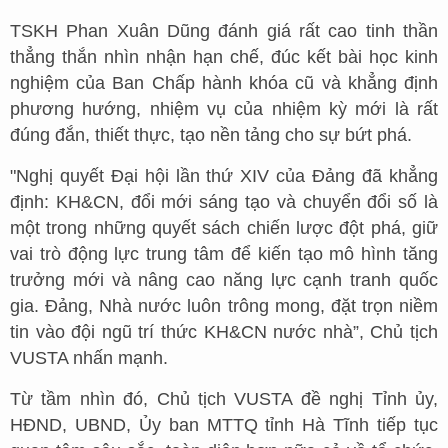
TSKH Phan Xuân Dũng đánh giá rất cao tinh thần
thẳng thắn nhìn nhận hạn chế, đúc kết bài học kinh
nghiệm của Ban Chấp hành khóa cũ và khẳng định
phương hướng, nhiệm vụ của nhiệm kỳ mới là rất
đúng đắn, thiết thực, tạo nền tảng cho sự bứt phá.
"Nghị quyết Đại hội lần thứ XIV của Đảng đã khẳng
định: KH&CN, đổi mới sáng tạo và chuyển đổi số là
một trong những quyết sách chiến lược đột phá, giữ
vai trò động lực trung tâm để kiến tạo mô hình tăng
trưởng mới và nâng cao năng lực cạnh tranh quốc
gia. Đảng, Nhà nước luôn trông mong, đặt trọn niềm
tin vào đội ngũ trí thức KH&CN nước nhà”, Chủ tịch
VUSTA nhấn mạnh.
Từ tầm nhìn đó, Chủ tịch VUSTA đề nghị Tỉnh ủy,
HĐND, UBND, Ủy ban MTTQ tỉnh Hà Tĩnh tiếp tục