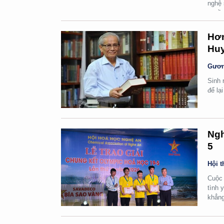
nghệ 
quyền
Hơn
Huy
Gươn
Sinh 
để lạ
Ngh
5
Hội t
Cuộc 
tình 
khẳng