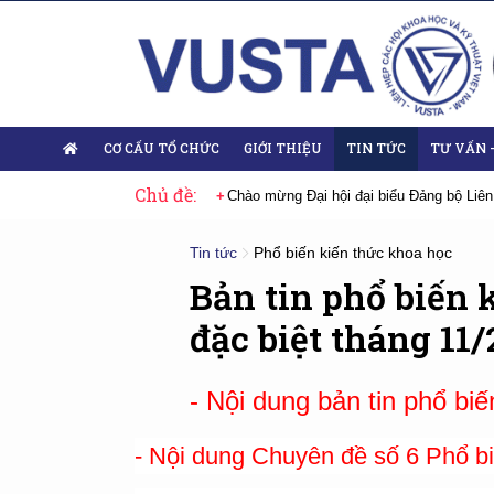
CƠ CẤU TỔ CHỨC
GIỚI THIỆU
TIN TỨC
TƯ VẤN 
Chủ đề:
 Đại hội lần thứ XIV của Đảng
Chào mừng Đại hội đại biểu Đảng bộ Liên
Tin tức
Phổ biến kiến thức khoa học
Bản tin phổ biến 
đặc biệt tháng 11/
- Nội dung bản tin phổ biế
- Nội dung Chuyên đề số 6 Phổ bi