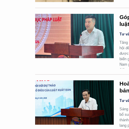
Góp
luậ
Tư vấ
Tăng 
hội đ
được 
biến 
Nam p
6/8.
Hoà
bản
Tư vấ
Sáng 
bổ su
thành
lang 