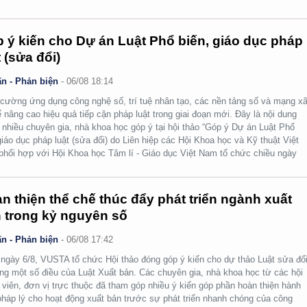
 ý kiến cho Dự án Luật Phổ biến, giáo dục pháp
t (sửa đổi)
n - Phản biện
-
06/08 18:14
cường ứng dụng công nghệ số, trí tuệ nhân tạo, các nền tảng số và mạng x
ể nâng cao hiệu quả tiếp cận pháp luật trong giai đoạn mới. Đây là nội dung
nhiều chuyên gia, nhà khoa học góp ý tại hội thảo “Góp ý Dự án Luật Phổ
giáo dục pháp luật (sửa đổi) do Liên hiệp các Hội Khoa học và Kỹ thuật Việt
hối hợp với Hội Khoa học Tâm lí - Giáo dục Việt Nam tổ chức chiều ngày
n thiện thể chế thúc đẩy phát triển ngành xuất
 trong kỷ nguyên số
n - Phản biện
-
06/08 17:42
ngày 6/8, VUSTA tổ chức Hội thảo đóng góp ý kiến cho dự thảo Luật sửa đổi
ng một số điều của Luật Xuất bản. Các chuyên gia, nhà khoa học từ các hội
 viên, đơn vị trực thuộc đã tham góp nhiều ý kiến góp phần hoàn thiện hành
pháp lý cho hoạt động xuất bản trước sự phát triển nhanh chóng của công