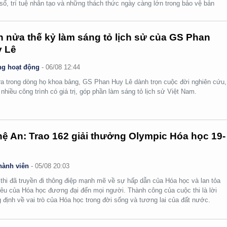
số, trí tuệ nhân tạo và những thách thức ngày càng lớn trong bảo vệ bản
.
 nửa thế kỷ làm sáng tỏ lịch sử của GS Phan
 Lê
g hoạt động
-
06/08 12:44
ra trong dòng họ khoa bảng, GS Phan Huy Lê dành trọn cuộc đời nghiên cứu,
i nhiều công trình có giá trị, góp phần làm sáng tỏ lịch sử Việt Nam.
ệ An: Trao 162 giải thưởng Olympic Hóa học 19-
hành viên
-
05/08 20:03
thi đã truyền đi thông điệp mạnh mẽ về sự hấp dẫn của Hóa học và lan tỏa
yêu của Hóa học đương đại đến mọi người. Thành công của cuộc thi là lời
 định về vai trò của Hóa học trong đời sống và tương lai của đất nước.