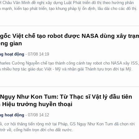
Châu Văn Minh đề nghị xây dựng Luật Phát triển đô thị theo hướng phân
 mạnh, kiến tạo phát triển, tạo khung pháp lý ổn định, lâu dài cho các đô thị.
gốc Việt chế tạo robot được NASA dùng xây trạ
ng gian
g hoạt động
-
07/08 14:19
arles Cường Nguyễn chế tạo thành công cánh tay robot cho NASA xây ISS
 nhiều hợp tác giáo dục Việt - Mỹ và nhận giải Thành tựu trọn đời tại Mỹ.
Ngụy Như Kon Tum: Từ Thạc sĩ Vật lý đầu tiên
 Hiệu trưởng huyền thoại
g hoạt động
-
07/08 14:12
ổi, cơ hội thăng tiến rộng mở tại Pháp, GS Ngụy Như Kon Tum đã chọn rời
 trở về, cống hiến trọn đời cho đất nước.