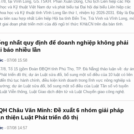
7/8, tại Vĩnh Long, GS.TSKH. Phan Xuân Dũng, Chủ tịch Liên hiệp các Hội
học và Kỹ thuật Việt Nam dự và phát biểu tại Đại hội đại biểu Liên hiệp các
hoa học và Kỹ thuật tỉnh Vĩnh Long lần thứ I, nhiệm kỳ 2026-2031. Đây là Đạ
ầu tiên sau hợp nhất Liên hiệp Hội ba tỉnh Bến Tre, Trà Vinh và Vĩnh Long, m
t giai đoạn phát triển mới của đội ngũ trí thức KH&CN trên địa bàn tỉnh.
ng nhất quy định để doanh nghiệp không phải
i báo nhiều lần
ức
-
07/08 15:58
7/8, Tổ 15 (gồm Đoàn ĐBQH tỉnh Phú Thọ, TP. Đà Nẵng) thảo luận về: dự á
Phát triển đô thị; dự án Luật sửa đổi, bổ sung một số điều của 10 luật có liên
đến thủ tục hành chính, điều kiện kinh doanh trong lĩnh vực nông nghiệp và
rường; dự án Luật sửa đổi, bổ sung một số điều của Luật Tần số vô tuyến
 Luật Viễn thông, Luật Giao dịch điện tử và Luật Chuyển giao công nghệ.
H Châu Văn Minh: Đề xuất 6 nhóm giải pháp
n thiện Luật Phát triển đô thị
ức
-
07/08 14:57