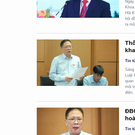
Ngày 
Khoa 
Hội K
hội đ
ra mộ
Thố
kha
Tin t
Sáng 
Luật 
quan 
môi t
điện,
ĐBQ
hoà
Tin t