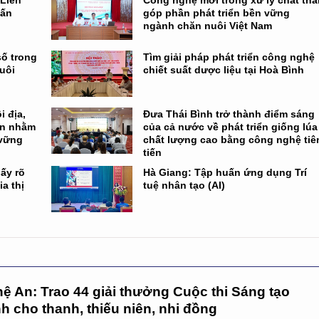
 Liên
Công nghệ mới trong xử lý chất thả
hấn
góp phần phát triển bền vững
ngành chăn nuôi Việt Nam
số trong
Tìm giải pháp phát triển công nghệ
uôi
chiết suất dược liệu tại Hoà Bình
 địa,
Đưa Thái Bình trở thành điểm sáng
en nhằm
của cả nước về phát triển giống lúa
 vững
chất lượng cao bằng công nghệ tiê
tiến
ấy rõ
Hà Giang: Tập huấn ứng dụng Trí
ia thị
tuệ nhân tạo (AI)
ệ An: Trao 44 giải thưởng Cuộc thi Sáng tạo
h cho thanh, thiếu niên, nhi đồng