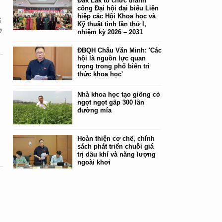
Đắk Lắk tổ chức thành
công Đại hội đại biểu Liên
hiệp các Hội Khoa học và
i
Kỹ thuật tỉnh lần thứ I,
ở
nhiệm kỳ 2026 – 2031
ĐBQH Châu Văn Minh: 'Các
hội là nguồn lực quan
trọng trong phổ biến tri
thức khoa học'
Nhà khoa học tạo giống cỏ
ngọt ngọt gấp 300 lần
đường mía
n
Hoàn thiện cơ chế, chính
sách phát triển chuỗi giá
trị dầu khí và năng lượng
ngoài khơi