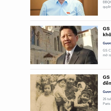
ĐBQH 
quyền
GS 
khô
Gươn
GS Ch
mở ra
GS 
đến
Gươn
26 tu
Paris