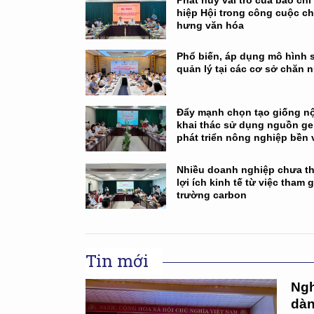
Phát huy vai trò của báo chí
hiệp Hội trong công cuộc c
hưng văn hóa
Phổ biến, áp dụng mô hình 
quản lý tại các cơ sở chăn n
Đẩy mạnh chọn tạo giống nội
khai thác sử dụng nguồn g
phát triển nông nghiệp bền
Nhiều doanh nghiệp chưa th
lợi ích kinh tế từ việc tham g
trường carbon
Tin mới
Ngh
dàn