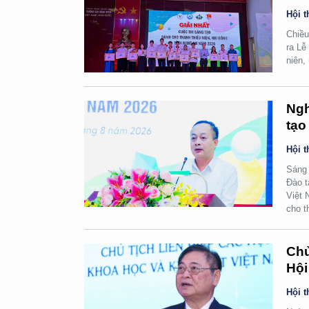
Hội t
Chiều
ra Lễ
niên,
Ngh
tạo
Hội t
Sáng 
Đào t
Việt 
cho t
Chủ
Hội
Hội t