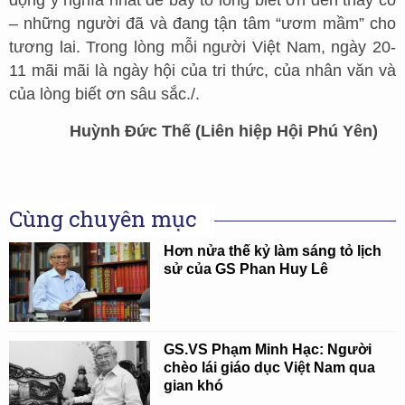
động ý nghĩa nhất để bày tỏ lòng biết ơn đến thầy cô
– những người đã và đang tận tâm “ươm mầm” cho
tương lai. Trong lòng mỗi người Việt Nam, ngày 20-
11 mãi mãi là ngày hội của tri thức, của nhân văn và
của lòng biết ơn sâu sắc./.
Huỳnh Đức Thế (Liên hiệp Hội Phú Yên)
Cùng chuyên mục
Hơn nửa thế kỷ làm sáng tỏ lịch
sử của GS Phan Huy Lê
GS.VS Phạm Minh Hạc: Người
chèo lái giáo dục Việt Nam qua
gian khó