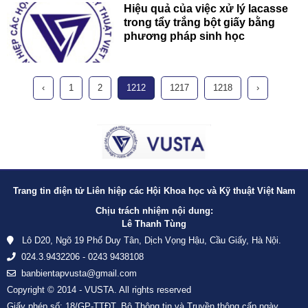
Hiệu quả của việc xử lý lacasse
trong tẩy trắng bột giấy bằng
phương pháp sinh học
‹
1
2
1212
1217
1218
›
Trang tin điện tử Liên hiệp các Hội Khoa học và Kỹ thuật Việt Nam
Chịu trách nhiệm nội dung:
Lê Thanh Tùng
Lô D20, Ngõ 19 Phố Duy Tân, Dịch Vọng Hậu, Cầu Giấy, Hà Nội.
024.3.9432206 - 0243 9438108
banbientapvusta@gmail.com
Copyright © 2014 - VUSTA. All rights reserved
Giấy phép số: 18/GP-TTĐT, Bộ Thông tin và Truyền thông cấp ngày