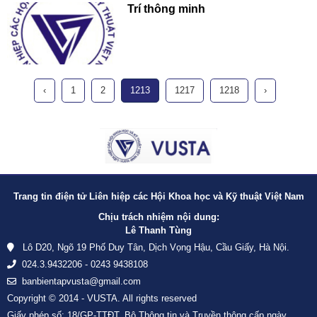
Trí thông minh
‹
1
2
1213
1217
1218
›
Trang tin điện tử Liên hiệp các Hội Khoa học và Kỹ thuật Việt Nam
Chịu trách nhiệm nội dung:
Lê Thanh Tùng
Lô D20, Ngõ 19 Phố Duy Tân, Dịch Vọng Hậu, Cầu Giấy, Hà Nội.
024.3.9432206 - 0243 9438108
banbientapvusta@gmail.com
Copyright © 2014 - VUSTA. All rights reserved
Giấy phép số: 18/GP-TTĐT, Bộ Thông tin và Truyền thông cấp ngày