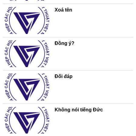
Xoá tên
Đồng ý?
Đối đáp
Không nói tiếng Đức