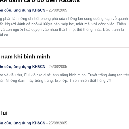
ời đánh cá ở bờ biển Kazawa
ên cứu, ứng dụng KH&CN
- 25/08/2005
 phản là những chi tiết phong phú của những làn sóng cuồng loạn vỗ quanh
ất. Người đánh cá nhô&#160;ra hẳn mép bờ, miệt mài với công việc. Thiên
 và con người hoà quyện vào nhau thành một thể thống nhất. Bức tranh là
ài ca...
 nam khi bình minh
ên cứu, ứng dụng KH&CN
- 25/08/2005
hè và đầu thu, Fuji đỏ rực dưới ánh nắng bình minh. Tuyết trắng đang tan trê
núi. Những đám mây trùng trùng, lớp lớp. Thiên nhiên thật hùng vĩ!
 lui
ên cứu, ứng dụng KH&CN
- 25/08/2005