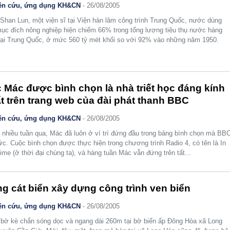
ên cứu, ứng dụng KH&CN
- 26/08/2005
Shan Lun, một viện sĩ tại Viện hàn lâm công trình Trung Quốc, nước dùng
ục đích nông nghiệp hiện chiếm 66% trong tổng lượng tiêu thụ nước hàng
ại Trung Quốc, ở mức 560 tỷ mét khối so với 92% vào những năm 1950.
 Mác được bình chọn là nhà triết học đáng kính
t trên trang web của đài phát thanh BBC
ên cứu, ứng dụng KH&CN
- 26/08/2005
 nhiều tuần qua, Mác đã luôn ở ví trí đứng đầu trong bảng bình chọn mà BB
ức. Cuộc bình chọn được thực hiện trong chương trình Radio 4, có tên là In
ime (ở thời đại chúng ta), và hàng tuần Mác vẫn đứng trên tất...
g cát biển xây dựng công trình ven biển
ên cứu, ứng dụng KH&CN
- 26/08/2005
 bờ kè chắn sóng dọc và ngang dài 260m tại bờ biển ấp Đông Hòa xã Long