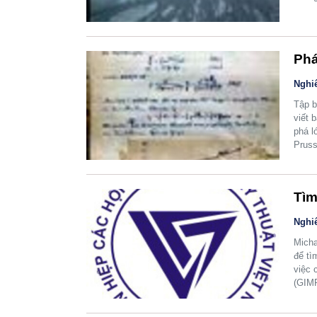
Phá
Nghi
Tập b
viết 
phá l
Pruss
Tìm
Nghi
Micha
để tì
việc 
(GIMP