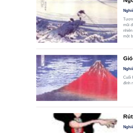
Ngư
Nghi
Tương
mũi đ
nhiên
một b
Gió
Nghi
Cuối 
đỉnh 
Rút
Nghi