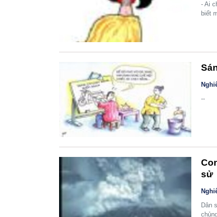
- Ai 
biết 
Sán
Nghi
--
Con
sử
Nghi
Dân s
chủng