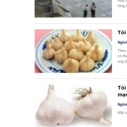
Hòa h
tông 
Tỏi
Nghi
Theo 
có th
ung t
Tỏi
mạ
Nghi
Một s