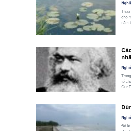
Nghi
Theo 
cho m
năm t
Các
nhấ
Nghi
Trong
tổ ch
Our T
Dùn
Nghi
Đó là