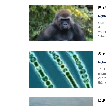
Buô
Nghi
Cuộc 
Anima
vật h
Siber
Sự 
Nghi
TS. H
nhóm 
Austr
thân 
Dự 