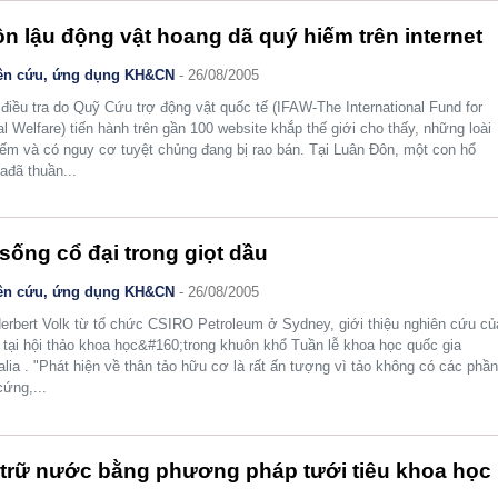
n lậu động vật hoang dã quý hiếm trên internet
ên cứu, ứng dụng KH&CN
- 26/08/2005
điều tra do Quỹ Cứu trợ động vật quốc tế (IFAW-The International Fund for
l Welfare) tiến hành trên gần 100 website khắp thế giới cho thấy, những loài
iếm và có nguy cơ tuyệt chủng đang bị rao bán. Tại Luân Đôn, một con hổ
iađã thuần...
sống cổ đại trong giọt dầu
ên cứu, ứng dụng KH&CN
- 26/08/2005
erbert Volk từ tổ chức CSIRO Petroleum ở Sydney, giới thiệu nghiên cứu củ
tại hội thảo khoa học&#160;trong khuôn khổ Tuần lễ khoa học quốc gia
alia . "Phát hiện về thân tảo hữu cơ là rất ấn tượng vì tảo không có các phầ
cứng,...
trữ nước bằng phương pháp tưới tiêu khoa học