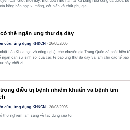
uyện Cần Giờ. Mới đây, một đoạn mỏ hàn tại xã Long Hòa cũng đã được bê
hóa bằng hỗn hợp xi măng, cát biển và chất phụ gia...
 có thể ngăn ung thư dạ dày
ên cứu, ứng dụng KH&CN
- 26/08/2005
nhật báo Khoa học và công nghệ, các chuyên gia Trung Quốc đã phát hiện tỏ
ể ngăn cản sự sinh sôi của các tế bào ung thư dạ dày và làm cho các tế bào
hư này chết đi.
 trong điều trị bệnh nhiễm khuẩn và bệnh tim
ch
ên cứu, ứng dụng KH&CN
- 26/08/2005
ố thử nghiệm lâm sàng về tác dụng của tỏi