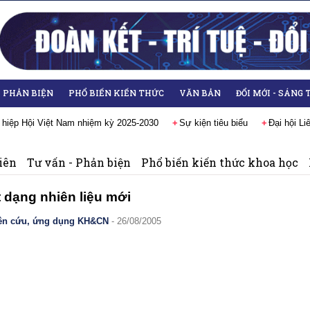
- PHẢN BIỆN
PHỔ BIẾN KIẾN THỨC
VĂN BẢN
ĐỔI MỚI - SÁNG 
p Hội Việt Nam nhiệm kỳ 2025-2030
Sự kiện tiêu biểu
Đại hội Liên h
iên
Tư vấn - Phản biện
Phổ biến kiến thức khoa học
 dạng nhiên liệu mới
ên cứu, ứng dụng KH&CN
- 26/08/2005