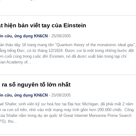
t hiện bản viết tay của Einstein
ên cứu, ứng dụng KH&CN
- 25/08/2005
ản thảo dày 16 trang mang tên "Quantum theory of the monatomic ideal gas"
bằng tiếng Đức, có từ tháng 12/1924. Được coi là một trong những bước đột
ớn cuối cùng trong cuộc đời Einstein, nó đã được xuất bản trong tạp chí
ian Academy of...
 ra số nguyên tố lớn nhất
ên cứu, ứng dụng KH&CN
- 25/08/2005
el Shafer, sinh viên kỹ sư hoá học tại Đại học Michigan, đã phải mất 2 năm
m ra con số trên, nhờ vào một mạng máy tính gồm hơn 200.000 chiếc. Công
của Shafer nằm trong dự án quốc tế Great Internet Mersenne Prime Search
S), thu...