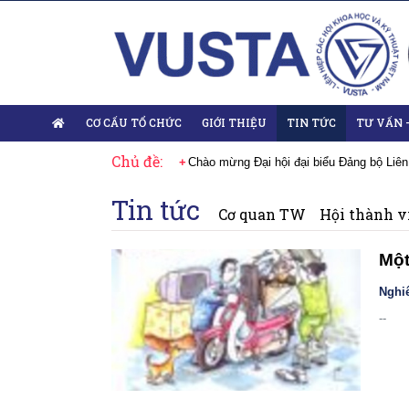
CƠ CẤU TỔ CHỨC
GIỚI THIỆU
TIN TỨC
TƯ VẤN 
Chủ đề:
hội lần thứ XIV của Đảng
Chào mừng Đại hội đại biểu Đảng bộ Liên hiệ
Tin tức
Cơ quan TW
Hội thành v
Một
Nghi
--