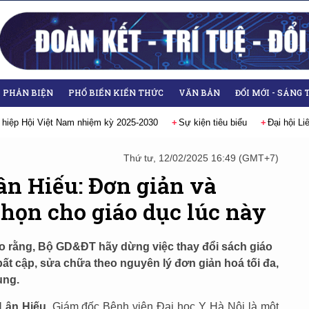
- PHẢN BIỆN
PHỔ BIẾN KIẾN THỨC
VĂN BẢN
ĐỔI MỚI - SÁNG 
t Nam nhiệm kỳ 2025-2030
Sự kiện tiêu biểu
Đại hội Liên hiệp các H
Thứ tư, 12/02/2025 16:49 (GMT+7)
n Hiếu: Đơn giản và
họn cho giáo dục lúc này
 rằng, Bộ GD&ĐT hãy dừng việc thay đổi sách giáo
ất cập, sửa chữa theo nguyên lý đơn giản hoá tối đa,
ung.
Lân Hiếu
, Giám đốc Bệnh viện Đại học Y Hà Nội là một