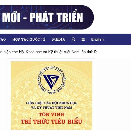
TẠO
HỢP TÁC QUỐC TẾ
MEDIA
English
ội Khoa học và Kỹ thuật Việt Nam lần thứ IX, nhiệm kỳ 2026-2031
Hướng 