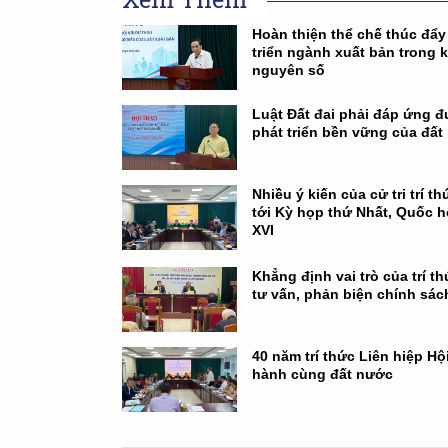
Hoàn thiện thể chế thúc đẩy
triển ngành xuất bản trong 
nguyên số
Luật Đất đai phải đáp ứng 
phát triển bền vững của đất
Nhiều ý kiến của cử tri trí th
tới Kỳ họp thứ Nhất, Quốc h
XVI
Khẳng định vai trò của trí t
tư vấn, phản biện chính sác
40 năm trí thức Liên hiệp Hộ
hành cùng đất nước