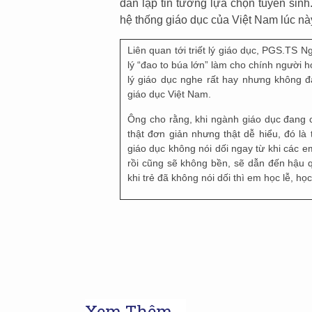
dân lập tin tưởng lựa chọn tuyển sinh
hệ thống giáo dục của Việt Nam lúc n
Liên quan tới triết lý giáo dục, PGS.TS N
lý “đao to búa lớn” làm cho chính người họ
lý giáo dục nghe rất hay nhưng không đ
giáo dục Việt Nam.
Ông cho rằng, khi ngành giáo dục đang c
thật đơn giản nhưng thật dễ hiểu, đó là 
giáo dục không nói dối ngay từ khi các e
rồi cũng sẽ không bền, sẽ dẫn đến hậu 
khi trẻ đã không nói dối thì em học lễ, h
Xem Thêm