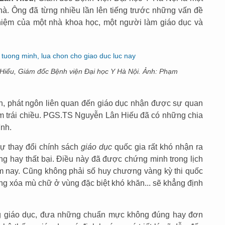
à. Ông đã từng nhiều lần lên tiếng trước những vấn đề
nhiệm của một nhà khoa học, một người làm giáo dục và
Hiếu, Giám đốc Bệnh viện Đại học Y Hà Nội. Ảnh: Phạm
h, phát ngôn liên quan đến giáo dục nhận được sự quan
ểm trái chiều. PGS.TS Nguyễn Lân Hiếu đã có những chia
ình.
ự thay đổi chính sách
giáo dục
quốc gia rất khó nhận ra
ông hay thất bại. Điều này đã được chứng minh trong lịch
hôm nay. Cũng không phải số huy chương vàng kỳ thi quốc
năng xóa mù chữ ở vùng đặc biệt khó khăn... sẽ khẳng định
ng giáo dục, đưa những chuẩn mực không đúng hay đơn