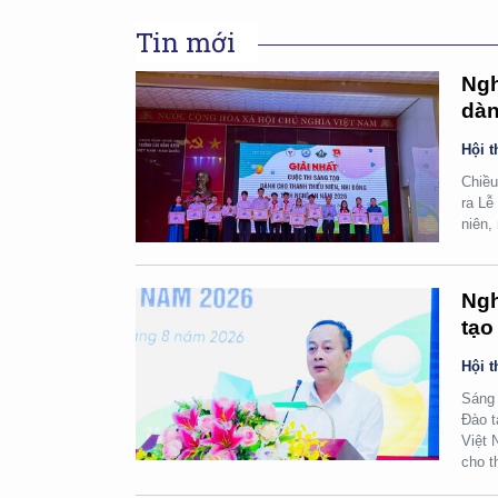
Tin mới
Ngh
dàn
Hội t
Chiều
ra Lễ
niên,
Ngh
tạo
Hội t
Sáng 
Đào t
Việt 
cho t