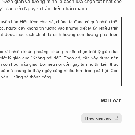
. “Đơn giản và tường minh là cách lựa chọn tốt nhất cho
ày”, đại biểu Nguyễn Lân Hiếu nhấn mạnh.
guyễn Lân Hiếu từng chia sẻ, chúng ta đang có quá nhiều triết
c, người dạy không tin tưởng vào những triết lý ấy. Nhiều triết
ạt được mục đích chính là định hướng con đường phát triển
ó rất nhiều khủng hoảng, chúng ta nên chọn triết lý giáo dục
triết lý giáo dục “Không nói dối”. Theo đó, cần xây dựng nền
m còn học mẫu giáo. Bởi nếu nói dối ngay từ nhỏ thì kiến thức
quả mà chúng ta thấy ngày càng nhiều hơn trong xã hội. Còn
ọc văn… cũng sẽ thành công.
Mai Loan
Theo kienthuc