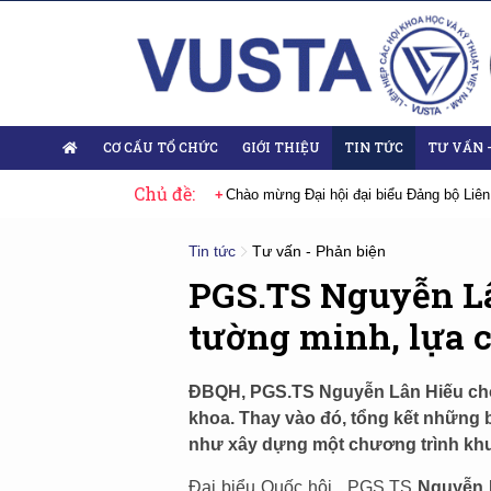
CƠ CẤU TỔ CHỨC
GIỚI THIỆU
TIN TỨC
TƯ VẤN 
Chủ đề:
thứ XIV của Đảng
Chào mừng Đại hội đại biểu Đảng bộ Liên hiệp Hội Việ
Tin tức
Tư vấn - Phản biện
PGS.TS Nguyễn Lâ
tường minh, lựa c
ĐBQH, PGS.TS Nguyễn Lân Hiếu cho
khoa. Thay vào đó, tổng kết những b
như xây dựng một chương trình kh
Đại biểu Quốc hội , PGS.TS
Nguyễn 