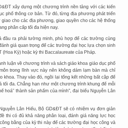
D&ĐT xây dựng một chương trình nền tảng với các kiến
dục phổ thông cơ bản. Từ đó, từng địa phương phát triển
 giao cho các địa phương, giao quyền cho các hệ thống
ng phân cấp tối đa hiện nay.
iá đầu ra phải tường minh, phù hợp để các trường cùng
 đánh giá quan trọng để các trường đại học lựa chọn sinh
T (Hoa Kỳ) hoặc kỳ thi Baccalaureate của Pháp.
anh luận về chương trình và sách giáo khoa giáo dục phổ
 môn trong lĩnh vực này nên không dám lạm bàn mà chỉ
o khoa. Thay vào đó, ngồi lại tổng kết những bất cập để
á tối đa. Chẳng hạn như một chương trình khung để mỗi
hể hoá" thành sản phẩm của mình”, đại biểu Nguyễn Lân
u Nguyễn Lân Hiếu, Bộ GD&ĐT sẽ có nhiệm vụ đơn giản
 đề thi có đủ khả năng phân loại, đánh giá năng lực học
 công bằng của kỳ thi này để các trường đại học công và