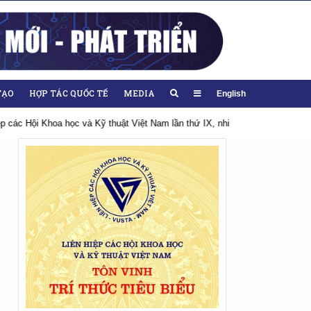
TẠO
HỢP TÁC QUỐC TẾ
MEDIA
English
Hướng tới Đại hội lần thứ XIV của Đảng
Chào mừng Đại hội đại biểu