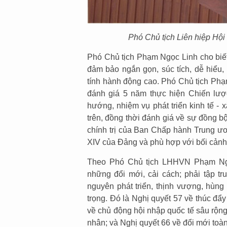
Phó Chủ tịch Liên hiệp Hộ
Phó Chủ tịch Phạm Ngọc Linh cho biết
đảm bảo ngắn gọn, súc tích, dễ hiểu, 
tính hành động cao. Phó Chủ tịch Phạ
đánh giá 5 năm thực hiện Chiến lượ
hướng, nhiệm vụ phát triển kinh tế - x
trên, đồng thời đánh giá về sự đồng 
chính trị của Ban Chấp hành Trung ươn
XIV của Đảng và phù hợp với bối cảnh 
Theo Phó Chủ tịch LHHVN Phạm Ngọ
những đổi mới, cải cách; phải tập 
nguyên phát triển, thịnh vượng, hùng
trọng. Đó là Nghị quyết 57 về thúc đẩ
về chủ động hội nhập quốc tế sâu rộng
nhân; và Nghị quyết 66 về đổi mới toàn