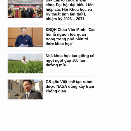
Đắk Lắk tổ chức thành
công Đại hội đại biểu Liên
hiệp các Hội Khoa học và
Kỹ thuật tỉnh lần thứ I,
nhiệm kỳ 2026 – 2031
ĐBQH Châu Văn Minh: 'Các
hội là nguồn lực quan
trọng trong phổ biến tri
thức khoa học'
Nhà khoa học tạo giống cỏ
ngọt ngọt gấp 300 lần
đường mía
GS gốc Việt chế tạo robot
được NASA dùng xây trạm
không gian