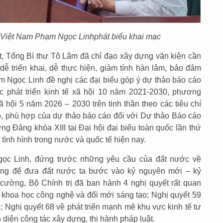
i Việt Nam Phạm Ngọc Linh
phát biểu khai mạc
, Tổng Bí thư Tô Lâm đã chỉ đạo xây dựng văn kiện cần
dễ triển khai, dễ thực hiện, giảm tính hàn lâm, bảo đảm
m Ngọc Linh đề nghị các đại biểu góp ý dự thảo báo cáo
c phát triển kinh tế xã hội 10 năm 2021-2030, phương
ã hội 5 năm 2026 – 2030 trên tinh thần theo các tiêu chí
bộ, phù hợp của dự thảo báo cáo đối với Dự thảo Báo cáo
g Đảng khóa XIII tại Đại hội đại biểu toàn quốc lần thứ
tình hình trong nước và quốc tế hiện nay.
c Linh, đứng trước những yêu cầu của đất nước về
trung để đưa đất nước ta bước vào kỷ nguyên mới – kỷ
 cường, Bộ Chính trị đã ban hành 4 nghị quyết rất quan
y khoa học công nghệ và đổi mới sáng tạo; Nghị quyết 59
; Nghị quyết 68 về phát triển mạnh mẽ khu vực kinh tế tư
 diện công tác xây dựng, thi hành pháp luật.