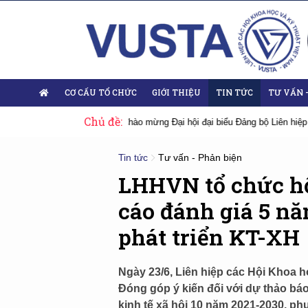
CƠ CẤU TỔ CHỨC
GIỚI THIỆU
TIN TỨC
TƯ VẤN 
Chủ đề:
ệp Hội Việt Nam nhiệm kỳ 2025-2030
Sự kiện tiêu biểu
Đại hội Liên 
Tin tức
Tư vấn - Phản biện
LHHVN tổ chức hộ
cáo đánh giá 5 nă
phát triển KT-XH
Ngày 23/6, Liên hiệp các Hội Khoa 
Đóng góp ý kiến đối với dự thảo báo
kinh tế xã hội 10 năm 2021-2030, phư