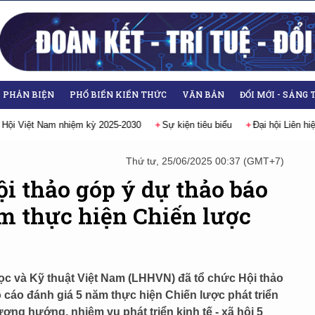
- PHẢN BIỆN
PHỔ BIẾN KIẾN THỨC
VĂN BẢN
ĐỔI MỚI - SÁNG 
hiệp các Hội Khoa học và Kỹ thuật Việt Nam lần thứ IX, nhiệm kỳ 2026-2031
Thứ tư, 25/06/2025 00:37 (GMT+7)
i thảo góp ý dự thảo báo
m thực hiện Chiến lược
học và Kỹ thuật Việt Nam (LHHVN) đã tổ chức Hội thảo
 cáo đánh giá 5 năm thực hiện Chiến lược phát triển
ơng hướng, nhiệm vụ phát triển kinh tế - xã hội 5