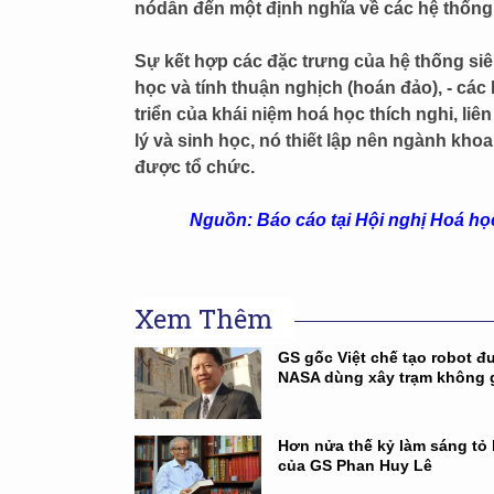
nódẫn đến một định nghĩa về các hệ thống 
Sự kết hợp các đặc trưng của hệ thống siêu
học và tính thuận nghịch (hoán đảo), - các
triển của khái niệm hoá học thích nghi, liê
lý và sinh học, nó thiết lập nên ngành khoa
được tổ chức.
Nguồn: Báo cáo tại Hội nghị Hoá học 
Xem Thêm
GS gốc Việt chế tạo robot đ
NASA dùng xây trạm không 
Hơn nửa thế kỷ làm sáng tỏ 
của GS Phan Huy Lê