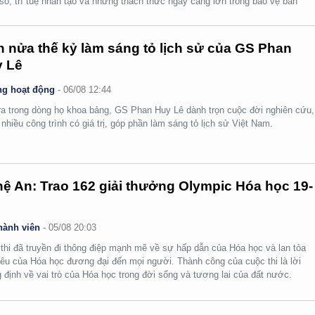
số, trí tuệ nhân tạo và những thách thức ngày càng lớn trong bảo vệ bản
.
 nửa thế kỷ làm sáng tỏ lịch sử của GS Phan
 Lê
g hoạt động
-
06/08 12:44
ra trong dòng họ khoa bảng, GS Phan Huy Lê dành trọn cuộc đời nghiên cứu,
i nhiều công trình có giá trị, góp phần làm sáng tỏ lịch sử Việt Nam.
ệ An: Trao 162 giải thưởng Olympic Hóa học 19-
hành viên
-
05/08 20:03
thi đã truyền đi thông điệp mạnh mẽ về sự hấp dẫn của Hóa học và lan tỏa
yêu của Hóa học đương đại đến mọi người. Thành công của cuộc thi là lời
 định về vai trò của Hóa học trong đời sống và tương lai của đất nước.