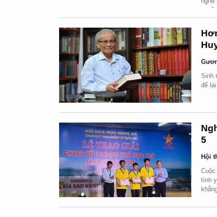
nghệ 
quyền
Hơn
Huy
Gươn
Sinh 
để lạ
Ngh
5
Hội t
Cuộc 
tình 
khẳng