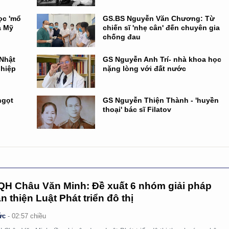
ọc 'mổ
GS.BS Nguyễn Văn Chương: Từ
a Mỹ
chiến sĩ 'nhẹ cân' đến chuyên gia
chống đau
 Nhật
GS Nguyễn Anh Trí- nhà khoa học
ghiệp
nặng lòng với đất nước
ngọt
GS Nguyễn Thiện Thành - 'huyền
thoại' bác sĩ Filatov
H Châu Văn Minh: Đề xuất 6 nhóm giải pháp
n thiện Luật Phát triển đô thị
ức
-
02:57 chiều