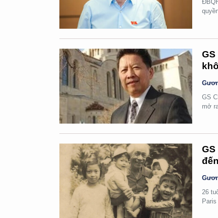
ĐBQH 
quyền
GS 
khô
Gươn
GS Ch
mở ra
GS 
đến
Gươn
26 tu
Paris