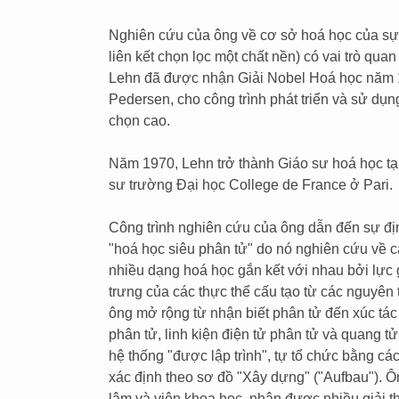
Nghiên cứu của ông về cơ sở hoá học của sự 
liên kết chọn lọc một chất nền) có vai trò qua
Lehn đã được nhận Giải Nobel Hoá học năm 1
Pedersen, cho công trình phát triển và sử dụn
chọn cao.
Năm 1970, Lehn trở thành Giáo sư hoá học tại
sư trường Đại học College de France ở Pari.
Công trình nghiên cứu của ông dẫn đến sự đị
"hoá học siêu phân tử" do nó nghiên cứu về cá
nhiều dạng hoá học gắn kết với nhau bởi lực 
trưng của các thực thể cấu tạo từ các nguyên 
ông mở rộng từ nhận biết phân tử đến xúc tác s
phân tử, linh kiện điện tử phân tử và quang t
hệ thống "được lập trình", tự tổ chức bằng cá
xác định theo sơ đồ "Xây dựng" ("Aufbau"). Ô
lâm và viện khoa học, nhận được nhiều giải t