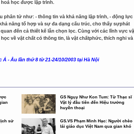
hoá học được lập trình.
 phân tử như: - thông tin và khả năng lập trình, - động lực
 khả năng tổ hợp và sự đa dạng cấu trúc, cho thấy sựphát
n quan đến cả thiết kế lẫn chọn lọc. Cùng với các lĩnh vực vậ
 học về vật chất có thông tin, là vật chấtphức, thích nghi và
Á - Âu lần thứ 8 từ 21-24/10/2003 tại Hà Nội
ược
GS Ngụy Như Kon Tum: Từ Thạc sĩ
gian
Vật lý đầu tiên đến Hiệu trưởng
huyền thoại
lịch sử
GS.VS Phạm Minh Hạc: Người chèo
lái giáo dục Việt Nam qua gian khó