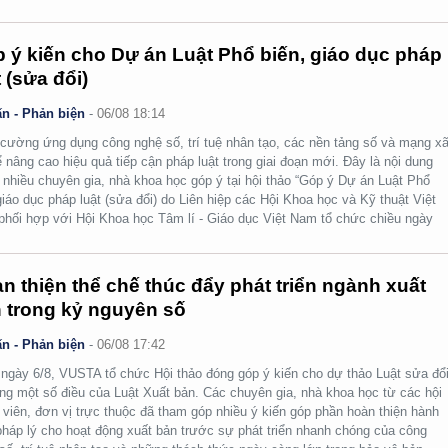
 ý kiến cho Dự án Luật Phổ biến, giáo dục pháp
t (sửa đổi)
n - Phản biện
-
06/08 18:14
cường ứng dụng công nghệ số, trí tuệ nhân tạo, các nền tảng số và mạng x
ể nâng cao hiệu quả tiếp cận pháp luật trong giai đoạn mới. Đây là nội dung
nhiều chuyên gia, nhà khoa học góp ý tại hội thảo “Góp ý Dự án Luật Phổ
giáo dục pháp luật (sửa đổi) do Liên hiệp các Hội Khoa học và Kỹ thuật Việt
hối hợp với Hội Khoa học Tâm lí - Giáo dục Việt Nam tổ chức chiều ngày
n thiện thể chế thúc đẩy phát triển ngành xuất
 trong kỷ nguyên số
n - Phản biện
-
06/08 17:42
ngày 6/8, VUSTA tổ chức Hội thảo đóng góp ý kiến cho dự thảo Luật sửa đổi
ng một số điều của Luật Xuất bản. Các chuyên gia, nhà khoa học từ các hội
 viên, đơn vị trực thuộc đã tham góp nhiều ý kiến góp phần hoàn thiện hành
pháp lý cho hoạt động xuất bản trước sự phát triển nhanh chóng của công