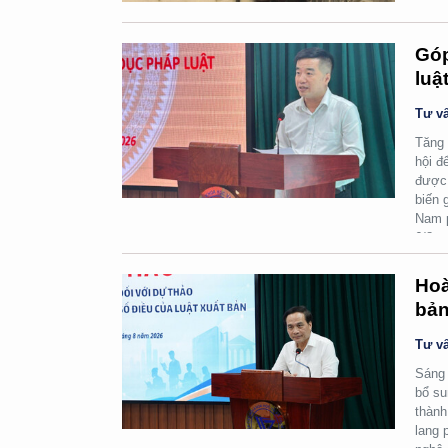
Góp
luậ
Tư vấ
Tăng 
hội đ
được 
biến 
Nam p
6/8.
Hoà
bản
Tư vấ
Sáng 
bổ su
thành
lang 