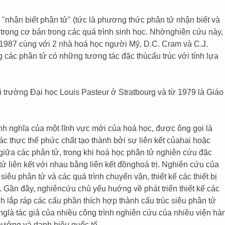
"nhận biết phân tử" (tức là phương thức phân tử nhận biết và
n trọng cơ bản trong các quá trình sinh học. Nhờnghiên cứu này,
987 cùng với 2 nhà hoá học người Mỹ, D.C. Cram và C.J.
g các phân tử có những tương tác đặc thùcấu trúc với tính lựa
 trường Đại học Louis Pasteur ở Stratbourg và từ 1979 là Giáo
nh nghĩa của một lĩnh vực mới của hoá học, được ông gọi là
c thực thể phức chất tạo thành bởi sự liên kết củahai hoặc
giữa các phân tử, trong khi hoá học phân tử nghiên cứu đặc
tử liên kết với nhau bằng liên kết đồnghoá trị. Nghiên cứu của
iêu phân tử và các quá trình chuyển vận, thiết kế các thiết bị
ử. Gần đây, nghiêncứu chủ yếu huớng về phát triển thiết kế các
ch lắp ráp các cấu phần thích hợp thành cấu trúc siêu phân tử
nglà tác giả của nhiều công trình nghiên cứu của nhiều viện hà
hưởng và danh hiệu quốc tế.