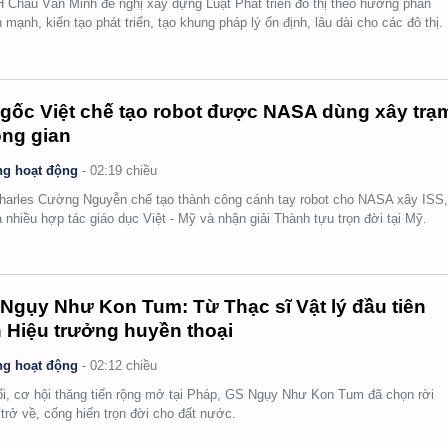
Châu Văn Minh đề nghị xây dựng Luật Phát triển đô thị theo hướng phân
 mạnh, kiến tạo phát triển, tạo khung pháp lý ổn định, lâu dài cho các đô thị.
gốc Việt chế tạo robot được NASA dùng xây trạ
ng gian
g hoạt động
-
02:19 chiều
arles Cường Nguyễn chế tạo thành công cánh tay robot cho NASA xây ISS
 nhiều hợp tác giáo dục Việt - Mỹ và nhận giải Thành tựu trọn đời tại Mỹ.
Ngụy Như Kon Tum: Từ Thạc sĩ Vật lý đầu tiên
 Hiệu trưởng huyền thoại
g hoạt động
-
02:12 chiều
ổi, cơ hội thăng tiến rộng mở tại Pháp, GS Ngụy Như Kon Tum đã chọn rời
 trở về, cống hiến trọn đời cho đất nước.