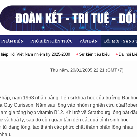
- PHẢN BIỆN
PHỔ BIẾN KIẾN THỨC
VĂN BẢN
ĐỔI MỚI - SÁNG 
 hiệp Hội Việt Nam nhiệm kỳ 2025-2030
Sự kiện tiêu biểu
Đại hội L
Thứ năm, 20/01/2005 22:21 (GMT+7)
háp, năm 1963 nhận bằng Tiến sĩ khoa học của trường Đại họ
của Guy Ourisson. Năm sau, ông vào nhóm nghiên cứu củaRober
m gia tổng hợp vitamin B12. Khi trở về Stratbourg, ông bắt đầ
 và hoá lý, sau đó còn quan tâm đến cácquá trình sinh học.
tử dạng lồng, tạo thành các phức chất thành phần lồng nhau,
 nhau.