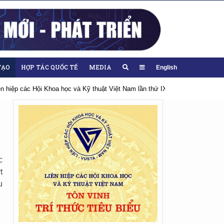
TẠO
HỢP TÁC QUỐC TẾ
MEDIA
English
iên hiệp các Hội Khoa học và Kỹ thuật Việt Nam lần thứ IX, nhiệm kỳ 2026-20
c
t
u