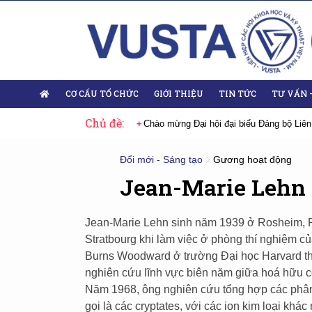
CƠ CẤU TỔ CHỨC
GIỚI THIỆU
TIN TỨC
TƯ VẤN 
Chủ đề:
 Đại hội lần thứ XIV của Đảng
Chào mừng Đại hội đại biểu Đảng bộ Liên
Đổi mới - Sáng tạo
Gương hoạt động
Jean-Marie Lehn
Jean-Marie Lehn sinh năm 1939 ở Rosheim, P
Stratbourg khi làm việc ở phòng thí nghiệm 
Burns Woodward ở trường Đại học Harvard tha
nghiên cứu lĩnh vực biên năm giữa hoá hữu cơ
Năm 1968, ông nghiên cứu tổng hợp các phân 
gọi là các cryptates, với các ion kim loại khác