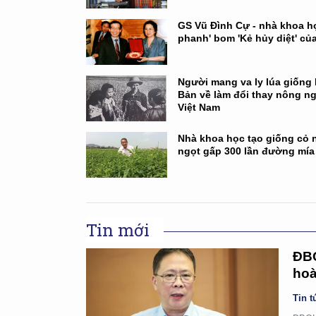
GS Vũ Đình Cự - nhà khoa h
phanh' bom 'Kẻ hủy diệt' củ
Người mang va ly lúa giống
Bản về làm đổi thay nông n
Việt Nam
Nhà khoa học tạo giống cỏ 
ngọt gấp 300 lần đường mía
Tin mới
ĐBQ
hoà
Tin t