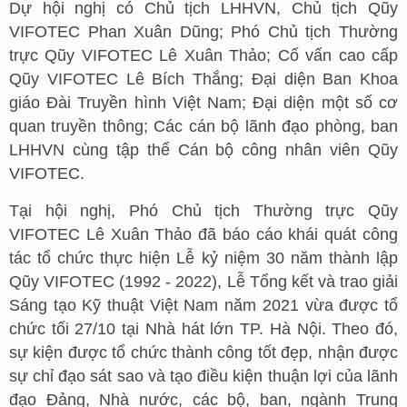
Dự hội nghị có Chủ tịch LHHVN, Chủ tịch Qũy
VIFOTEC Phan Xuân Dũng; Phó Chủ tịch Thường
trực Qũy VIFOTEC Lê Xuân Thảo; Cố vấn cao cấp
Qũy VIFOTEC Lê Bích Thắng; Đại diện Ban Khoa
giáo Đài Truyền hình Việt Nam; Đại diện một số cơ
quan truyền thông; Các cán bộ lãnh đạo phòng, ban
LHHVN cùng tập thể Cán bộ công nhân viên Qũy
VIFOTEC.
Tại hội nghị, Phó Chủ tịch Thường trực Qũy
VIFOTEC Lê Xuân Thảo đã báo cáo khái quát công
tác tổ chức thực hiện Lễ kỷ niệm 30 năm thành lập
Qũy VIFOTEC (1992 - 2022), Lễ Tổng kết và trao giải
Sáng tạo Kỹ thuật Việt Nam năm 2021 vừa được tổ
chức tối 27/10 tại Nhà hát lớn TP. Hà Nội. Theo đó,
sự kiện được tổ chức thành công tốt đẹp, nhận được
sự chỉ đạo sát sao và tạo điều kiện thuận lợi của lãnh
đạo Đảng, Nhà nước, các bộ, ban, ngành Trung