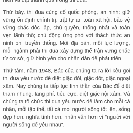
Thứ bảy, thi đua củng cố quốc phòng, an ninh; giữ
vững ổn định chính trị, trật tự an toàn xã hội; bảo vệ
vững chắc độc lập, chủ quyền, thống nhất và toàn
vẹn lãnh thổ; chủ động ứng phó với thách thức an
ninh phi truyền thống. Mỗi địa bàn, mỗi lực lượng,
mỗi ngành phải thi đua xây dựng thế trận vững chắc
từ cơ sở, giữ bình yên cho nhân dân để phát triển.
Thứ tám, năm 1948, Bác của chúng ta ra lời kêu gọi
thi đua yêu nước để diệt giặc đói, giặc dốt, giặc ngoại
xâm. Nay chúng ta tiếp tục tinh thần của Bác để diệt
tham nhũng, lãng phí, tiêu cực, diệt giặc nội xâm. Và
chúng ta tổ chức thi đua yêu nước để làm cho mỗi cá
nhân, mỗi tập thể, tất cả mọi người sống tốt lên, sống
đẹp hơn, nghĩa tình hơn, nhân văn hơn vì “người với
người sống để yêu nhau”.