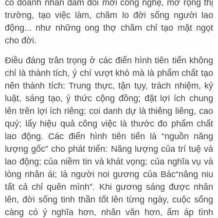
có doanh nhân dám đổi mới công nghệ, mở rộng thị
trường, tạo việc làm, chăm lo đời sống người lao
động... như những ong thợ chăm chỉ tạo mật ngọt
cho đời.
Điều đáng trân trọng ở các điển hình tiên tiến không
chỉ là thành tích, ý chí vượt khó mà là phẩm chất tạo
nên thành tích: Trung thực, tận tụy, trách nhiệm, kỷ
luật, sáng tạo, ý thức cộng đồng; đặt lợi ích chung
lên trên lợi ích riêng; coi danh dự là thiêng liêng, cao
quý; lấy hiệu quả công việc là thước đo phẩm chất
lao động. Các điển hình tiên tiến là “nguồn năng
lượng gốc” cho phát triển: Năng lượng của trí tuệ và
lao động; của niềm tin và khát vọng; của nghĩa vụ và
lòng nhân ái; là người noi gương của Bác“nâng niu
tất cả chỉ quên mình”. Khi gương sáng được nhân
lên, đời sống tinh thần tốt lên từng ngày, cuộc sống
càng có ý nghĩa hơn, nhân văn hơn, ấm áp tình