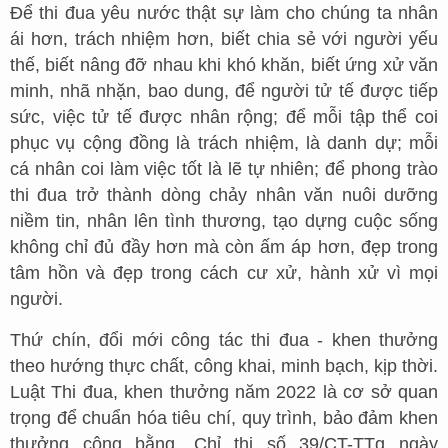
Để thi đua yêu nước thật sự làm cho chúng ta nhân
ái hơn, trách nhiệm hơn, biết chia sẻ với người yếu
thế, biết nâng đỡ nhau khi khó khăn, biết ứng xử văn
minh, nhã nhặn, bao dung, để người tử tế được tiếp
sức, việc tử tế được nhân rộng; để mỗi tập thể coi
phục vụ cộng đồng là trách nhiệm, là danh dự; mỗi
cá nhân coi làm việc tốt là lẽ tự nhiên; để phong trào
thi đua trở thành dòng chảy nhân văn nuôi dưỡng
niềm tin, nhân lên tình thương, tạo dựng cuộc sống
không chỉ đủ đầy hơn mà còn ấm áp hơn, đẹp trong
tâm hồn và đẹp trong cách cư xử, hành xử vì mọi
người.
Thứ chín, đổi mới công tác thi đua - khen thưởng
theo hướng thực chất, công khai, minh bạch, kịp thời.
Luật Thi đua, khen thưởng năm 2022 là cơ sở quan
trọng để chuẩn hóa tiêu chí, quy trình, bảo đảm khen
thưởng công bằng. Chỉ thị số 39/CT-TTg ngày