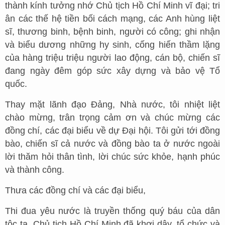
thành kính tưởng nhớ Chủ tịch Hồ Chí Minh vĩ đại; tri
ân các thế hệ tiền bối cách mạng, các Anh hùng liệt
sĩ, thương binh, bệnh binh, người có công; ghi nhận
và biểu dương những hy sinh, cống hiến thầm lặng
của hàng triệu triệu người lao động, cán bộ, chiến sĩ
đang ngày đêm góp sức xây dựng và bảo vệ Tổ
quốc.
Thay mặt lãnh đạo Đảng, Nhà nước, tôi nhiệt liệt
chào mừng, trân trọng cảm ơn và chúc mừng các
đồng chí, các đại biểu về dự Đại hội. Tôi gửi tới đồng
bào, chiến sĩ cả nước và đồng bào ta ở nước ngoài
lời thăm hỏi thân tình, lời chúc sức khỏe, hạnh phúc
và thành công.
Thưa các đồng chí và các đại biểu,
Thi đua yêu nước là truyền thống quý báu của dân
tộc ta. Chủ tịch Hồ Chí Minh đã khơi dậy, tổ chức và