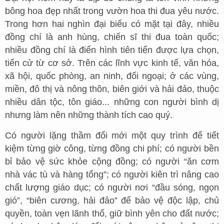
bông hoa đẹp nhất trong vườn hoa thi đua yêu nước.
Trong hơn hai nghìn đại biểu có mặt tại đây, nhiều
đồng chí là anh hùng, chiến sĩ thi đua toàn quốc;
nhiều đồng chí là điển hình tiên tiến được lựa chọn,
tiến cử từ cơ sở. Trên các lĩnh vực kinh tế, văn hóa,
xã hội, quốc phòng, an ninh, đối ngoại; ở các vùng,
miền, đô thị và nông thôn, biên giới và hải đảo, thuộc
nhiều dân tộc, tôn giáo... những con người bình dị
nhưng làm nên những thành tích cao quý.
Có người lặng thầm đổi mới một quy trình để tiết
kiệm từng giờ công, từng đồng chi phí; có người bền
bỉ bảo vệ sức khỏe cộng đồng; có người “ăn cơm
nhà vác tù và hàng tổng”; có người kiên trì nâng cao
chất lượng giáo dục; có người nơi “đầu sóng, ngọn
gió”, “biên cương, hải đảo” để bảo vệ độc lập, chủ
quyền, toàn vẹn lãnh thổ, giữ bình yên cho đất nước;