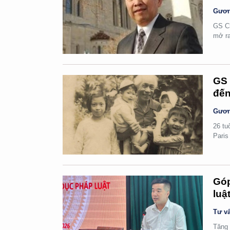
Gươn
GS Ch
mở ra
GS 
đến
Gươn
26 tu
Paris
Góp
luậ
Tư vấ
Tăng 