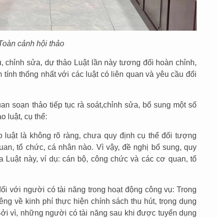
Toàn cảnh hội thảo
hu, chỉnh sửa, dự thảo Luật lần này tương đối hoàn chỉnh,
tính thống nhất với các luật có liên quan và yêu cầu đổi
an soạn thảo tiếp tục rà soát,chỉnh sửa, bổ sung một số
 luật, cụ thể:
 luật là không rõ ràng, chưa quy định cụ thể đối tượng
uan, tổ chức, cá nhân nào. Vì vậy, đề nghị bổ sung, quy
a Luật này, ví dụ: cán bộ, công chức và các cơ quan, tổ
đối với người có tài năng trong hoạt động công vụ: Trong
êng về kinh phí thực hiện chính sách thu hút, trọng dụng
 Bởi vì, những người có tài năng sau khi được tuyển dụng