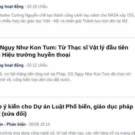
g hoạt động
-
02:19 chiều
arles Cường Nguyễn chế tạo thành công cánh tay robot cho NASA xây ISS
 nhiều hợp tác giáo dục Việt - Mỹ và nhận giải Thành tựu trọn đời tại Mỹ.
Ngụy Như Kon Tum: Từ Thạc sĩ Vật lý đầu tiên
 Hiệu trưởng huyền thoại
g hoạt động
-
02:12 chiều
ổi, cơ hội thăng tiến rộng mở tại Pháp, GS Ngụy Như Kon Tum đã chọn rời
 trở về, cống hiến trọn đời cho đất nước.
 ý kiến cho Dự án Luật Phổ biến, giáo dục pháp
t (sửa đổi)
n - Phản biện
-
06/08 18:14
cường ứng dụng công nghệ số, trí tuệ nhân tạo, các nền tảng số và mạng x