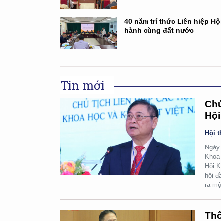
40 năm trí thức Liên hiệp Hộ
hành cùng đất nước
Tin mới
Chủ
Hội
Hội t
Ngày 
Khoa 
Hội K
hội đ
ra mộ
Thố