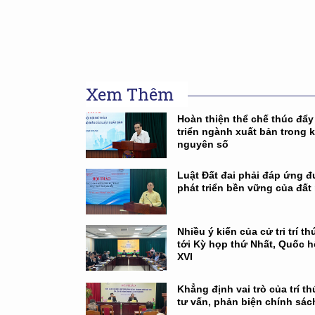
Xem Thêm
Hoàn thiện thể chế thúc đẩy
triển ngành xuất bản trong 
nguyên số
Luật Đất đai phải đáp ứng 
phát triển bền vững của đất
Nhiều ý kiến của cử tri trí th
tới Kỳ họp thứ Nhất, Quốc h
XVI
Khẳng định vai trò của trí t
tư vấn, phản biện chính sác