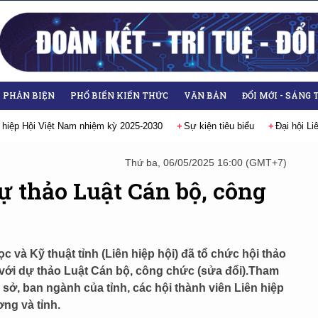
- PHẢN BIỆN
PHỔ BIẾN KIẾN THỨC
VĂN BẢN
ĐỔI MỚI - SÁNG 
iểu
Đại hội Liên hiệp các Hội Khoa học và Kỹ thuật Việt Nam lần thứ IX,
Thứ ba, 06/05/2025 16:00 (GMT+7)
ự thảo Luật Cán bộ, công
c và Kỹ thuật tỉnh (Liên hiệp hội) đã tổ chức hội thảo
 với dự thảo Luật Cán bộ, công chức (sửa đổi).Tham
 sở, ban ngành của tỉnh, các hội thành viên Liên hiệp
ng và tỉnh.