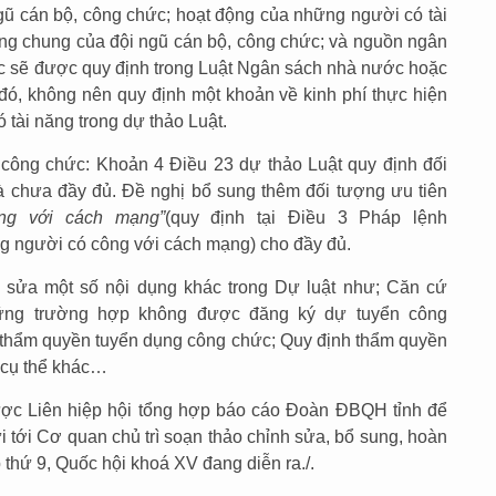
ngũ cán bộ, công chức; hoạt động của những người có tài
ng chung của đội ngũ cán bộ, công chức; và nguồn ngân
ức sẽ được quy định trong Luật Ngân sách nhà nước hoặc
 đó, không nên quy định một khoản về kinh phí thực hiện
 tài năng trong dự thảo Luật.
 công chức: Khoản 4 Điều 23 dự thảo Luật quy định đối
à chưa đầy đủ. Đề nghị bổ sung thêm đối tượng ưu tiên
ng với cách mạng”
(quy định tại Điều 3 Pháp lệnh
 người có công với cách mạng) cho đầy đủ.
ị sửa một số nội dụng khác trong Dự luật như; Căn cứ
ững trường hợp không được đăng ký dự tuyển công
 thẩm quyền tuyển dụng công chức; Quy định thẩm quyền
 cụ thể khác…
ược Liên hiệp hội tổng hợp báo cáo Đoàn ĐBQH tỉnh để
i tới Cơ quan chủ trì soạn thảo chỉnh sửa, bổ sung, hoàn
p thứ 9, Quốc hội khoá XV đang diễn ra./.