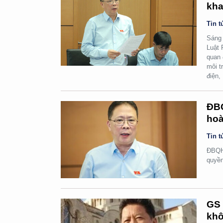
kha
Tin t
Sáng 
Luật 
quan 
môi t
điện,
ĐBQ
hoà
Tin t
ĐBQH 
quyền
GS 
khô