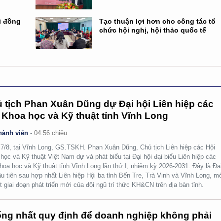
i đồng
Tạo thuận lợi hơn cho công tác tổ
chức hội nghị, hội thảo quốc tế
 tịch Phan Xuân Dũng dự Đại hội Liên hiệp các
 Khoa học và Kỹ thuật tỉnh Vĩnh Long
hành viên
-
04:56 chiều
7/8, tại Vĩnh Long, GS.TSKH. Phan Xuân Dũng, Chủ tịch Liên hiệp các Hội
học và Kỹ thuật Việt Nam dự và phát biểu tại Đại hội đại biểu Liên hiệp các
hoa học và Kỹ thuật tỉnh Vĩnh Long lần thứ I, nhiệm kỳ 2026-2031. Đây là Đạ
ầu tiên sau hợp nhất Liên hiệp Hội ba tỉnh Bến Tre, Trà Vinh và Vĩnh Long, m
t giai đoạn phát triển mới của đội ngũ trí thức KH&CN trên địa bàn tỉnh.
ng nhất quy định để doanh nghiệp không phải