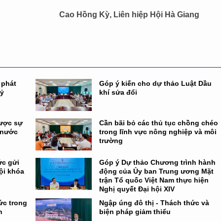
Cao Hồng Kỳ, Liên hiệp Hội Hà Giang
 phát
Góp ý kiến cho dự thảo Luật Dầu
kỷ
khí sửa đổi
được sự
Cần bãi bỏ các thủ tục chồng chéo
 nước
trong lĩnh vực nông nghiệp và môi
trường
ức gửi
Góp ý Dự thảo Chương trình hành
ội khóa
động của Ủy ban Trung ương Mặt
trận Tổ quốc Việt Nam thực hiện
Nghị quyết Đại hội XIV
hức trong
Ngập úng đô thị - Thách thức và
h
biện pháp giảm thiểu