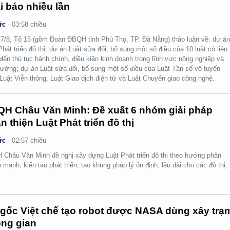
i báo nhiều lần
ức
-
03:58 chiều
7/8, Tổ 15 (gồm Đoàn ĐBQH tỉnh Phú Thọ, TP. Đà Nẵng) thảo luận về: dự á
Phát triển đô thị; dự án Luật sửa đổi, bổ sung một số điều của 10 luật có liên
đến thủ tục hành chính, điều kiện kinh doanh trong lĩnh vực nông nghiệp và
rường; dự án Luật sửa đổi, bổ sung một số điều của Luật Tần số vô tuyến
 Luật Viễn thông, Luật Giao dịch điện tử và Luật Chuyển giao công nghệ.
H Châu Văn Minh: Đề xuất 6 nhóm giải pháp
n thiện Luật Phát triển đô thị
ức
-
02:57 chiều
Châu Văn Minh đề nghị xây dựng Luật Phát triển đô thị theo hướng phân
 mạnh, kiến tạo phát triển, tạo khung pháp lý ổn định, lâu dài cho các đô thị.
gốc Việt chế tạo robot được NASA dùng xây trạ
ng gian