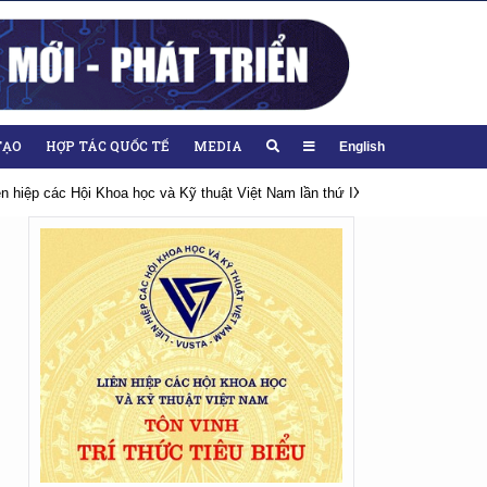
TẠO
HỢP TÁC QUỐC TẾ
MEDIA
English
 nhiệm kỳ 2026-2031
Hướng tới Đại hội lần thứ XIV của Đảng
Chào m