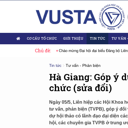
CƠ CẤU TỔ CHỨC
GIỚI THIỆU
TIN TỨC
TƯ VẤN 
Chủ đề:
biểu Đảng bộ Liên hiệp Hội Việt Nam nhiệm kỳ 2025-2030
Sự kiện tiêu b
Tin tức
Tư vấn - Phản biện
Hà Giang: Góp ý d
chức (sửa đổi)
Ngày 05/5, Liên hiệp các Hội Khoa họ
tư vấn, phản biện (TVPB), góp ý đối
dự hội thảo có lãnh đạo đại diện các
hội, các chuyên gia TVPB ở trung ươ