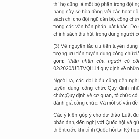
thì họ cũng là một bộ phận trong đội 
năng này sẽ hòa đồng với các hoạt độ
sách chi cho đội ngũ cán bộ, công ch
trong các văn bản pháp luật khác. Do
chính sách thu hút, trọng dụng người có
(3) Về nguyên tắc ưu tiên tuyển dụng
tượng ưu tiên tuyển dụng công chứcl
gồm:
“thân nhân của người có cô
02/2020/UBTVQH14 quy định về những
Ngoài ra, các đại biểu cũng đền ngh
tuyển dụng công chức:Quy định nh
chức;Quy định về cơ quan, tổ chức có
đánh giá công chức; Và một số vấn đề
Các ý kiến góp ý cho dự thảo Luật đ
phản ánh,kiến nghị với Quốc hội và gử
thiệntrước khi trình Quốc hội tại Kỳ họ