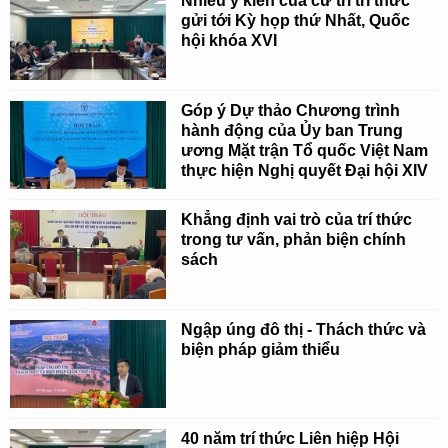
Nhiều ý kiến của cử tri trí thức
gửi tới Kỳ họp thứ Nhất, Quốc
hội khóa XVI
Góp ý Dự thảo Chương trình
hành động của Ủy ban Trung
ương Mặt trận Tổ quốc Việt Nam
thực hiện Nghị quyết Đại hội XIV
Khẳng định vai trò của trí thức
trong tư vấn, phản biện chính
sách
Ngập úng đô thị - Thách thức và
biện pháp giảm thiểu
40 năm trí thức Liên hiệp Hội