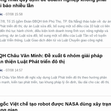
i báo nhiều lần
ức
-
07/08 15:58
7/8, Tổ 15 (gồm Đoàn ĐBQH tỉnh Phú Thọ, TP. Đà Nẵng) thảo luận về: dự á
Phát triển đô thị; dự án Luật sửa đổi, bổ sung một số điều của 10 luật có liên
đến thủ tục hành chính, điều kiện kinh doanh trong lĩnh vực nông nghiệp và
rường; dự án Luật sửa đổi, bổ sung một số điều của Luật Tần số vô tuyến
 Luật Viễn thông, Luật Giao dịch điện tử và Luật Chuyển giao công nghệ.
H Châu Văn Minh: Đề xuất 6 nhóm giải pháp
n thiện Luật Phát triển đô thị
ức
-
07/08 14:57
Châu Văn Minh đề nghị xây dựng Luật Phát triển đô thị theo hướng phân
 mạnh, kiến tạo phát triển, tạo khung pháp lý ổn định, lâu dài cho các đô thị.
gốc Việt chế tạo robot được NASA dùng xây trạ
ng gian