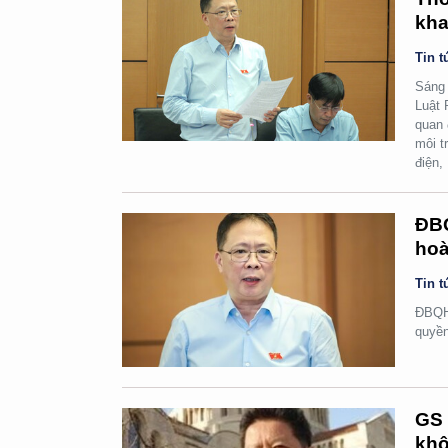
kha
Tin t
Sáng 
Luật 
quan 
môi t
điện,
ĐBQ
hoà
Tin t
ĐBQH 
quyền
GS 
khô