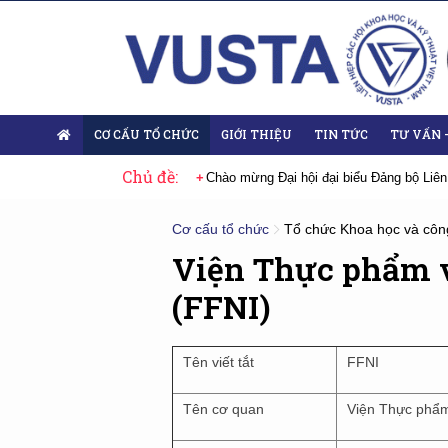
CƠ CẤU TỔ CHỨC
GIỚI THIỆU
TIN TỨC
TƯ VẤN 
Chủ đề:
 Đại hội lần thứ XIV của Đảng
Chào mừng Đại hội đại biểu Đảng bộ Liên
Cơ cấu tổ chức
Tổ chức Khoa học và côn
Viện Thực phẩm v
(FFNI)
Tên viết tắt
FFNI
Tên cơ quan
Viện Thực phẩm