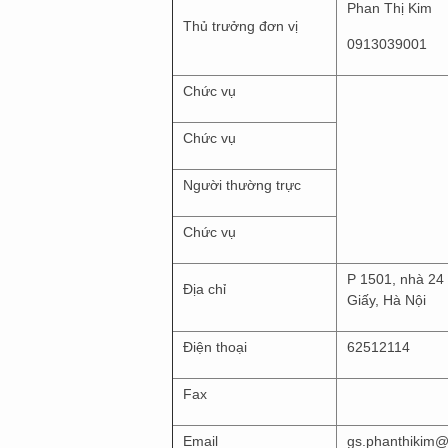
Phan Thị Kim
Thủ trưởng đơn vị
0913039001
Chức vụ
Chức vụ
Người thường trực
Chức vụ
P 1501, nhà 24 
Địa chỉ
Giấy, Hà Nội
Điện thoại
62512114
Fax
Email
gs.phanthikim