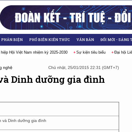
- PHẢN BIỆN
PHỔ BIẾN KIẾN THỨC
VĂN BẢN
ĐỔI MỚI - SÁNG 
 hiệp Hội Việt Nam nhiệm kỳ 2025-2030
Sự kiện tiêu biểu
Đại hội L
g nghệ
Chủ nhật, 25/01/2015 22:31 (GMT+7)
à Dinh dưỡng gia đình
 và Dinh dưỡng gia đình