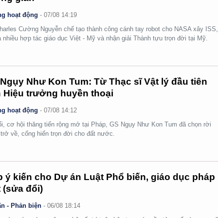
g hoạt động
-
07/08 14:19
arles Cường Nguyễn chế tạo thành công cánh tay robot cho NASA xây ISS
 nhiều hợp tác giáo dục Việt - Mỹ và nhận giải Thành tựu trọn đời tại Mỹ.
Ngụy Như Kon Tum: Từ Thạc sĩ Vật lý đầu tiên
 Hiệu trưởng huyền thoại
g hoạt động
-
07/08 14:12
ổi, cơ hội thăng tiến rộng mở tại Pháp, GS Ngụy Như Kon Tum đã chọn rời
 trở về, cống hiến trọn đời cho đất nước.
 ý kiến cho Dự án Luật Phổ biến, giáo dục pháp
t (sửa đổi)
n - Phản biện
-
06/08 18:14