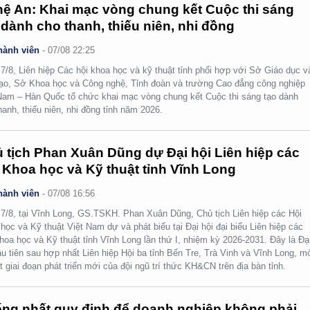
ệ An: Khai mạc vòng chung kết Cuộc thi sáng
 dành cho thanh, thiếu niên, nhi đồng
hành viên
-
07/08 22:25
7/8, Liên hiệp Các hội khoa học và kỹ thuật tỉnh phối hợp với Sở Giáo dục v
ạo, Sở Khoa học và Công nghệ, Tỉnh đoàn và trường Cao đẳng công nghiệp
Nam – Hàn Quốc tổ chức khai mạc vòng chung kết Cuộc thi sáng tạo dành
hanh, thiếu niên, nhi đồng tỉnh năm 2026.
 tịch Phan Xuân Dũng dự Đại hội Liên hiệp các
 Khoa học và Kỹ thuật tỉnh Vĩnh Long
hành viên
-
07/08 16:56
7/8, tại Vĩnh Long, GS.TSKH. Phan Xuân Dũng, Chủ tịch Liên hiệp các Hội
học và Kỹ thuật Việt Nam dự và phát biểu tại Đại hội đại biểu Liên hiệp các
hoa học và Kỹ thuật tỉnh Vĩnh Long lần thứ I, nhiệm kỳ 2026-2031. Đây là Đạ
ầu tiên sau hợp nhất Liên hiệp Hội ba tỉnh Bến Tre, Trà Vinh và Vĩnh Long, m
t giai đoạn phát triển mới của đội ngũ trí thức KH&CN trên địa bàn tỉnh.
ng nhất quy định để doanh nghiệp không phải