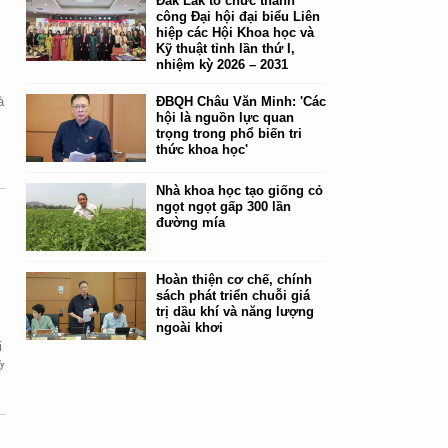
Đắk Lắk tổ chức thành
công Đại hội đại biểu Liên
hiệp các Hội Khoa học và
Kỹ thuật tỉnh lần thứ I,
nhiệm kỳ 2026 – 2031
à
ĐBQH Châu Văn Minh: 'Các
hội là nguồn lực quan
trọng trong phổ biến tri
thức khoa học'
Nhà khoa học tạo giống cỏ
ngọt ngọt gấp 300 lần
đường mía
Hoàn thiện cơ chế, chính
sách phát triển chuỗi giá
trị dầu khí và năng lượng
ngoài khơi
i
ở