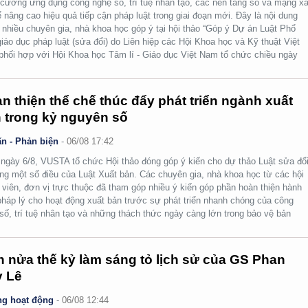
cường ứng dụng công nghệ số, trí tuệ nhân tạo, các nền tảng số và mạng x
ể nâng cao hiệu quả tiếp cận pháp luật trong giai đoạn mới. Đây là nội dung
nhiều chuyên gia, nhà khoa học góp ý tại hội thảo “Góp ý Dự án Luật Phổ
giáo dục pháp luật (sửa đổi) do Liên hiệp các Hội Khoa học và Kỹ thuật Việt
hối hợp với Hội Khoa học Tâm lí - Giáo dục Việt Nam tổ chức chiều ngày
n thiện thể chế thúc đẩy phát triển ngành xuất
 trong kỷ nguyên số
n - Phản biện
-
06/08 17:42
ngày 6/8, VUSTA tổ chức Hội thảo đóng góp ý kiến cho dự thảo Luật sửa đổi
ng một số điều của Luật Xuất bản. Các chuyên gia, nhà khoa học từ các hội
 viên, đơn vị trực thuộc đã tham góp nhiều ý kiến góp phần hoàn thiện hành
pháp lý cho hoạt động xuất bản trước sự phát triển nhanh chóng của công
số, trí tuệ nhân tạo và những thách thức ngày càng lớn trong bảo vệ bản
.
 nửa thế kỷ làm sáng tỏ lịch sử của GS Phan
 Lê
g hoạt động
-
06/08 12:44