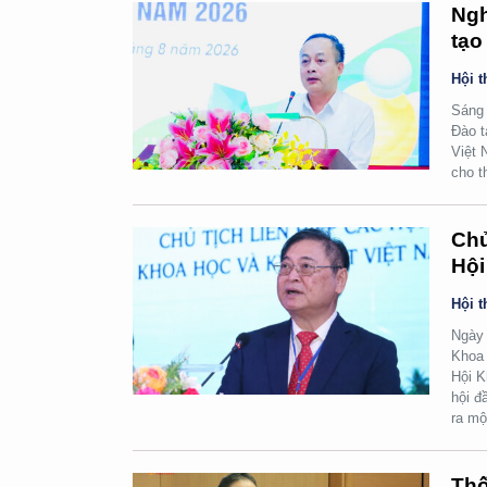
Ngh
tạo
Hội t
Sáng 
Đào t
Việt 
cho t
Chủ
Hội
Hội t
Ngày 
Khoa 
Hội K
hội đ
ra mộ
Thố