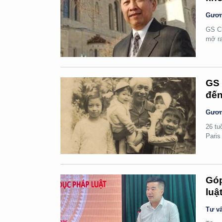
Gươn
GS Ch
mở ra
GS 
đến
Gươn
26 tu
Paris
Góp
luậ
Tư vấ