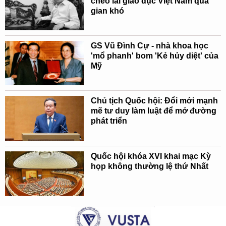
chèo lái giáo dục Việt Nam qua
gian khó
GS Vũ Đình Cự - nhà khoa học
'mổ phanh' bom 'Kẻ hủy diệt' của
Mỹ
Chủ tịch Quốc hội: Đổi mới mạnh
mẽ tư duy làm luật để mở đường
phát triển
Quốc hội khóa XVI khai mạc Kỳ
họp không thường lệ thứ Nhất