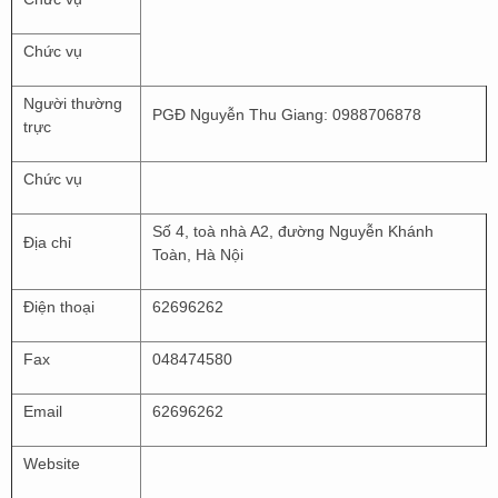
Chức vụ
Người thường
PGĐ Nguyễn Thu Giang: 0988706878
trực
Chức vụ
Số 4, toà nhà A2, đường Nguyễn Khánh
Địa chỉ
Toàn, Hà Nội
Điện thoại
62696262
Fax
048474580
Email
62696262
Website