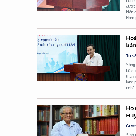
hội đ
được 
biến 
Nam p
6/8.
Hoà
bản
Tư vấ
Sáng 
bổ su
thành
lang 
nghệ 
quyền
Hơn
Huy
Gươn
Sinh 