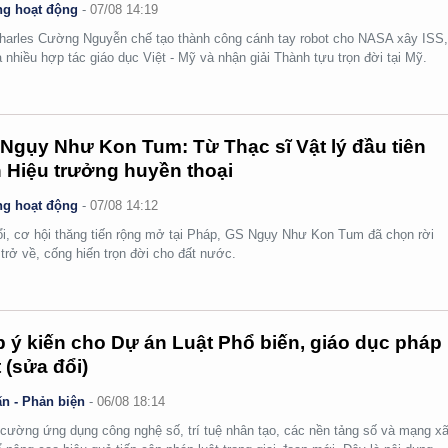
g hoạt động
-
07/08 14:19
arles Cường Nguyễn chế tạo thành công cánh tay robot cho NASA xây ISS
 nhiều hợp tác giáo dục Việt - Mỹ và nhận giải Thành tựu trọn đời tại Mỹ.
Ngụy Như Kon Tum: Từ Thạc sĩ Vật lý đầu tiên
 Hiệu trưởng huyền thoại
g hoạt động
-
07/08 14:12
ổi, cơ hội thăng tiến rộng mở tại Pháp, GS Ngụy Như Kon Tum đã chọn rời
 trở về, cống hiến trọn đời cho đất nước.
 ý kiến cho Dự án Luật Phổ biến, giáo dục pháp
t (sửa đổi)
n - Phản biện
-
06/08 18:14
cường ứng dụng công nghệ số, trí tuệ nhân tạo, các nền tảng số và mạng x