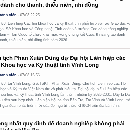
 dành cho thanh, thiếu niên, nhi đồng
hành viên
-
07/08 22:25
7/8, Liên hiệp Các hội khoa học và kỹ thuật tỉnh phối hợp với Sở Giáo dục v
ạo, Sở Khoa học và Công nghệ, Tỉnh đoàn và trường Cao đẳng công nghiệp
Nam – Hàn Quốc tổ chức khai mạc vòng chung kết Cuộc thi sáng tạo dành
hanh, thiếu niên, nhi đồng tỉnh năm 2026.
 tịch Phan Xuân Dũng dự Đại hội Liên hiệp các
 Khoa học và Kỹ thuật tỉnh Vĩnh Long
hành viên
-
07/08 16:56
7/8, tại Vĩnh Long, GS.TSKH. Phan Xuân Dũng, Chủ tịch Liên hiệp các Hội
học và Kỹ thuật Việt Nam dự và phát biểu tại Đại hội đại biểu Liên hiệp các
hoa học và Kỹ thuật tỉnh Vĩnh Long lần thứ I, nhiệm kỳ 2026-2031. Đây là Đạ
ầu tiên sau hợp nhất Liên hiệp Hội ba tỉnh Bến Tre, Trà Vinh và Vĩnh Long, m
t giai đoạn phát triển mới của đội ngũ trí thức KH&CN trên địa bàn tỉnh.
ng nhất quy định để doanh nghiệp không phải