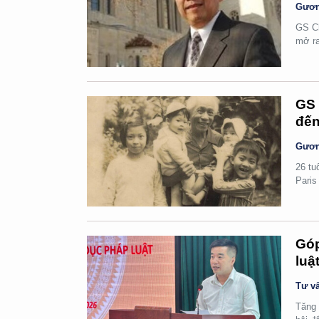
Gươn
GS Ch
mở ra
GS 
đến
Gươn
26 tu
Paris
Góp
luậ
Tư vấ
Tăng 