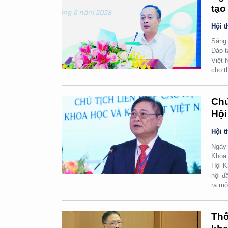
tạo
Hội t
Sáng 
Đào t
Việt 
cho t
Chủ
Hội
Hội t
Ngày 
Khoa 
Hội K
hội đ
ra mộ
Thố