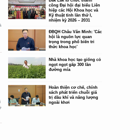
Đắk Lắk tổ chức thành
công Đại hội đại biểu Liên
hiệp các Hội Khoa học và
Kỹ thuật tỉnh lần thứ I,
nhiệm kỳ 2026 – 2031
à
ĐBQH Châu Văn Minh: 'Các
hội là nguồn lực quan
trọng trong phổ biến tri
thức khoa học'
Nhà khoa học tạo giống cỏ
ngọt ngọt gấp 300 lần
đường mía
Hoàn thiện cơ chế, chính
sách phát triển chuỗi giá
trị dầu khí và năng lượng
i
ngoài khơi
ở