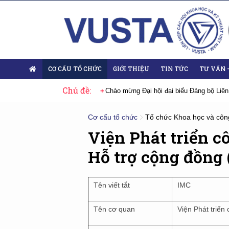
CƠ CẤU TỔ CHỨC
GIỚI THIỆU
TIN TỨC
TƯ VẤN 
Chủ đề:
 Đại hội lần thứ XIV của Đảng
Chào mừng Đại hội đại biểu Đảng bộ Liên
Cơ cấu tổ chức
Tổ chức Khoa học và côn
Viện Phát triển c
Hỗ trợ cộng đồng
Tên viết tắt
IMC
Tên cơ quan
Viện Phát triển