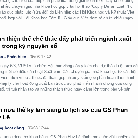
ể nâng cao hiệu quả tiếp cận pháp luật trong giai đoạn mới. Đây là nội dung
nhiều chuyên gia, nhà khoa học góp ý tại hội thảo “Góp ý Dự án Luật Phổ
giáo dục pháp luật (sửa đổi) do Liên hiệp các Hội Khoa học và Kỹ thuật Việt
hối hợp với Hội Khoa học Tâm lí - Giáo dục Việt Nam tổ chức chiều ngày
n thiện thể chế thúc đẩy phát triển ngành xuất
 trong kỷ nguyên số
n - Phản biện
-
06/08 17:42
ngày 6/8, VUSTA tổ chức Hội thảo đóng góp ý kiến cho dự thảo Luật sửa đổi
ng một số điều của Luật Xuất bản. Các chuyên gia, nhà khoa học từ các hội
 viên, đơn vị trực thuộc đã tham góp nhiều ý kiến góp phần hoàn thiện hành
pháp lý cho hoạt động xuất bản trước sự phát triển nhanh chóng của công
số, trí tuệ nhân tạo và những thách thức ngày càng lớn trong bảo vệ bản
.
 nửa thế kỷ làm sáng tỏ lịch sử của GS Phan
 Lê
g hoạt động
-
06/08 12:44
ra trong dòng họ khoa bảng, GS Phan Huy Lê dành trọn cuộc đời nghiên cứu,