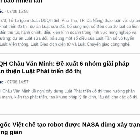
i báo nhiều lần
ức
-
07/08 15:58
7/8, Tổ 15 (gồm Đoàn ĐBQH tỉnh Phú Thọ, TP. Đà Nẵng) thảo luận về: dự á
Phát triển đô thị; dự án Luật sửa đổi, bổ sung một số điều của 10 luật có liên
đến thủ tục hành chính, điều kiện kinh doanh trong lĩnh vực nông nghiệp và
rường; dự án Luật sửa đổi, bổ sung một số điều của Luật Tần số vô tuyến
 Luật Viễn thông, Luật Giao dịch điện tử và Luật Chuyển giao công nghệ.
H Châu Văn Minh: Đề xuất 6 nhóm giải pháp
n thiện Luật Phát triển đô thị
ức
-
07/08 14:57
Châu Văn Minh đề nghị xây dựng Luật Phát triển đô thị theo hướng phân
 mạnh, kiến tạo phát triển, tạo khung pháp lý ổn định, lâu dài cho các đô thị.
gốc Việt chế tạo robot được NASA dùng xây trạ
ng gian