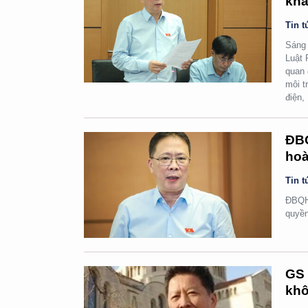
kha
Tin t
Sáng 
Luật 
quan 
môi t
điện,
ĐBQ
hoà
Tin t
ĐBQH 
quyền
GS 
khô