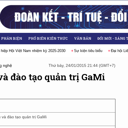
- PHẢN BIỆN
PHỔ BIẾN KIẾN THỨC
VĂN BẢN
ĐỔI MỚI - SÁNG 
 hiệp Hội Việt Nam nhiệm kỳ 2025-2030
Sự kiện tiêu biểu
Đại hội L
g nghệ
Thứ bảy, 24/01/2015 21:44 (GMT+7)
à đào tạo quản trị GaMi
 và đào tạo quản trị GaMi