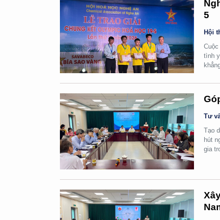
Ngh
5
Hội t
Cuộc 
tình 
khẳng
Góp
Tư vấ
Tạo d
hút n
gia t
Xây
Na