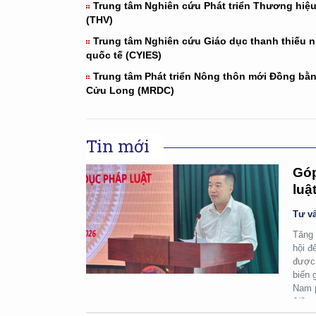
Trung tâm Nghiên cứu Phát triển Thương hiệu
(THV)
Trung tâm Nghiên cứu Giáo dục thanh thiếu n
quốc tế (CYIES)
Trung tâm Phát triển Nông thôn mới Đồng bằ
Cửu Long (MRDC)
Tin mới
Góp
luậ
Tư vấ
Tăng 
hội đ
được 
biến 
Nam p
6/8.