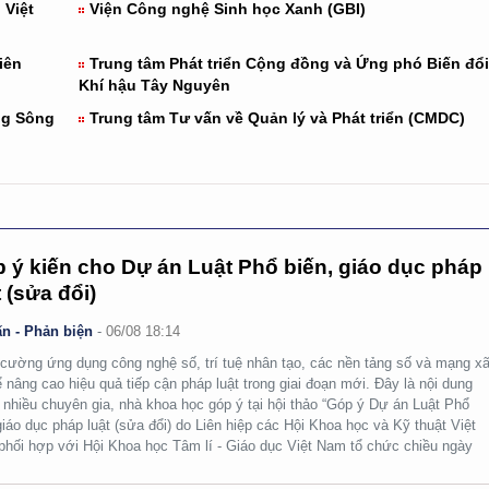
 Việt
Viện Công nghệ Sinh học Xanh (GBI)
iên
Trung tâm Phát triển Cộng đồng và Ứng phó Biến đổi
Khí hậu Tây Nguyên
ng Sông
Trung tâm Tư vấn về Quản lý và Phát triển (CMDC)
 ý kiến cho Dự án Luật Phổ biến, giáo dục pháp
t (sửa đổi)
n - Phản biện
-
06/08 18:14
cường ứng dụng công nghệ số, trí tuệ nhân tạo, các nền tảng số và mạng x
ể nâng cao hiệu quả tiếp cận pháp luật trong giai đoạn mới. Đây là nội dung
nhiều chuyên gia, nhà khoa học góp ý tại hội thảo “Góp ý Dự án Luật Phổ
giáo dục pháp luật (sửa đổi) do Liên hiệp các Hội Khoa học và Kỹ thuật Việt
hối hợp với Hội Khoa học Tâm lí - Giáo dục Việt Nam tổ chức chiều ngày