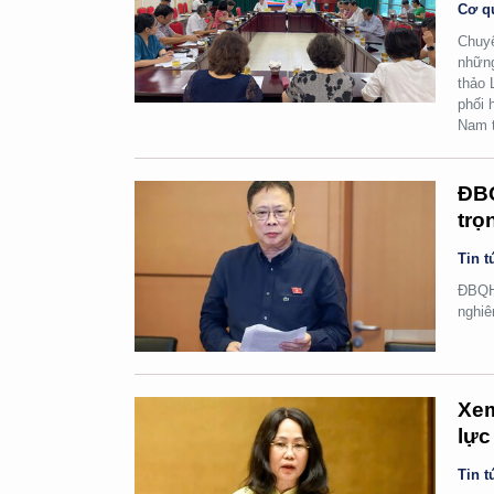
Cơ q
Chuyể
những
thảo 
phối 
Nam t
ĐBQ
trọ
Tin t
ĐBQH 
nghiê
Xem
lực
Tin t