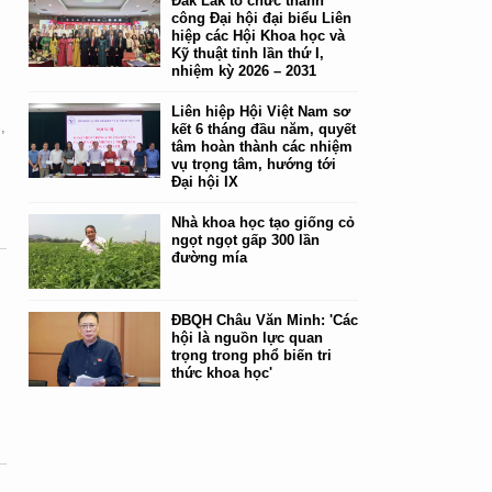
Đắk Lắk tổ chức thành
công Đại hội đại biểu Liên
hiệp các Hội Khoa học và
Kỹ thuật tỉnh lần thứ I,
nhiệm kỳ 2026 – 2031
Liên hiệp Hội Việt Nam sơ
,
kết 6 tháng đầu năm, quyết
tâm hoàn thành các nhiệm
vụ trọng tâm, hướng tới
Đại hội IX
Nhà khoa học tạo giống cỏ
ngọt ngọt gấp 300 lần
đường mía
ĐBQH Châu Văn Minh: 'Các
hội là nguồn lực quan
trọng trong phổ biến tri
thức khoa học'