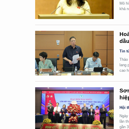
Mô hì
khả n
Hoà
dầu
Tin t
Thảo 
lang 
cao h
Sơn
hiệ
Hội t
Ngày 
lần t
gần 3