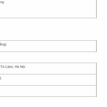
ũng
ằng)
Từ Liêm, Hà Nội
)