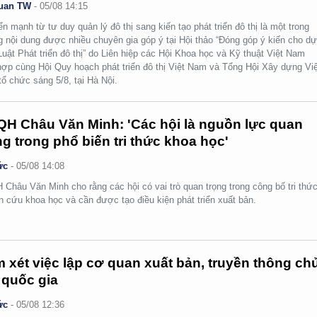
uan TW
-
05/08 14:15
n mạnh từ tư duy quản lý đô thị sang kiến tạo phát triển đô thị là một trong
 nội dung được nhiều chuyên gia góp ý tại Hội thảo “Đóng góp ý kiến cho d
Luật Phát triển đô thị” do Liên hiệp các Hội Khoa học và Kỹ thuật Việt Nam
hợp cùng Hội Quy hoạch phát triển đô thị Việt Nam và Tổng Hội Xây dựng Việ
ổ chức sáng 5/8, tại Hà Nội.
H Châu Văn Minh: 'Các hội là nguồn lực quan
ng trong phổ biến tri thức khoa học'
ức
-
05/08 14:08
Châu Văn Minh cho rằng các hội có vai trò quan trọng trong công bố tri thức
n cứu khoa học và cần được tạo điều kiện phát triển xuất bản.
 xét việc lập cơ quan xuất bản, truyền thông ch
 quốc gia
ức
-
05/08 12:36