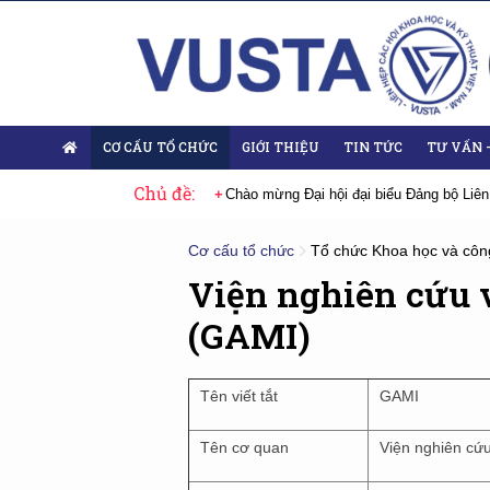
CƠ CẤU TỔ CHỨC
GIỚI THIỆU
TIN TỨC
TƯ VẤN 
Chủ đề:
 Đại hội lần thứ XIV của Đảng
Chào mừng Đại hội đại biểu Đảng bộ Liên
Cơ cấu tổ chức
Tổ chức Khoa học và côn
Viện nghiên cứu v
(GAMI)
Tên viết tắt
GAMI
Tên cơ quan
Viện nghiên cứu