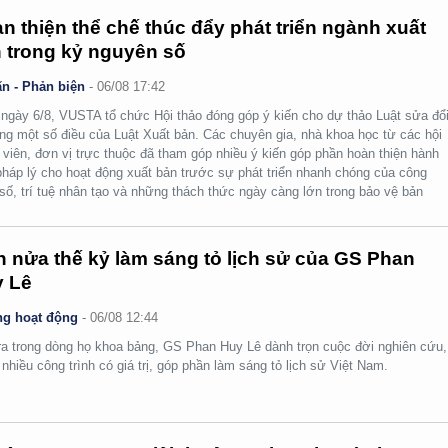
n thiện thể chế thúc đẩy phát triển ngành xuất
 trong kỷ nguyên số
n - Phản biện
-
06/08 17:42
ngày 6/8, VUSTA tổ chức Hội thảo đóng góp ý kiến cho dự thảo Luật sửa đổi
ng một số điều của Luật Xuất bản. Các chuyên gia, nhà khoa học từ các hội
 viên, đơn vị trực thuộc đã tham góp nhiều ý kiến góp phần hoàn thiện hành
pháp lý cho hoạt động xuất bản trước sự phát triển nhanh chóng của công
số, trí tuệ nhân tạo và những thách thức ngày càng lớn trong bảo vệ bản
.
 nửa thế kỷ làm sáng tỏ lịch sử của GS Phan
 Lê
g hoạt động
-
06/08 12:44
ra trong dòng họ khoa bảng, GS Phan Huy Lê dành trọn cuộc đời nghiên cứu,
i nhiều công trình có giá trị, góp phần làm sáng tỏ lịch sử Việt Nam.