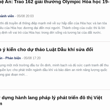
ệ An: Trao 162 giải thưởng Olympic Hóa học 19-
hành viên
-
05/08 20:03
thi đã truyền đi thông điệp mạnh mẽ về sự hấp dẫn của Hóa học và lan tỏa
yêu của Hóa học đương đại đến mọi người. Thành công của cuộc thi là lời
 định về vai trò của Hóa học trong đời sống và tương lai của đất nước.
 ý kiến cho dự thảo Luật Dầu khí sửa đổi
n - Phản biện
-
05/08 17:20
ựng một môi trường đầu tư ổn định, minh bạch và đủ sức cạnh tranh để thu
guồn lực cho phát triển ngành dầu khí và bảo đảm an ninh năng lượng quốc
rong giai đoạn mới…
 dựng hành lang pháp lý phát triển đô thị Việt
m