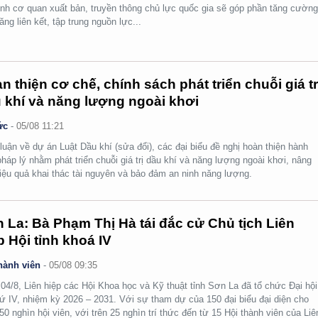
nh cơ quan xuất bản, truyền thông chủ lực quốc gia sẽ góp phần tăng cườn
ăng liên kết, tập trung nguồn lực...
n thiện cơ chế, chính sách phát triển chuỗi giá tr
 khí và năng lượng ngoài khơi
ức
-
05/08 11:21
luận về dự án Luật Dầu khí (sửa đổi), các đại biểu đề nghị hoàn thiện hành
pháp lý nhằm phát triển chuỗi giá trị dầu khí và năng lượng ngoài khơi, nâng
iệu quả khai thác tài nguyên và bảo đảm an ninh năng lượng.
 La: Bà Phạm Thị Hà tái đắc cử Chủ tịch Liên
p Hội tỉnh khoá IV
hành viên
-
05/08 09:35
04/8, Liên hiệp các Hội Khoa học và Kỹ thuật tỉnh Sơn La đã tổ chức Đại hội
hứ IV, nhiệm kỳ 2026 – 2031. Với sự tham dự của 150 đại biểu đại diện cho
50 nghìn hội viên, với trên 25 nghìn trí thức đến từ 15 Hội thành viên của Liê