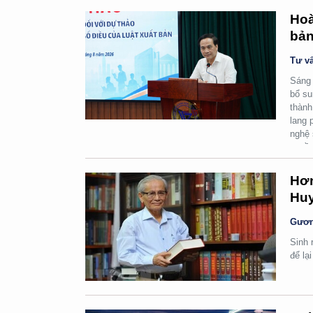
Hoà
bản
Tư vấ
Sáng 
bổ su
thành
lang 
nghệ 
quyền
Hơn
Huy
Gươn
Sinh 
để lạ