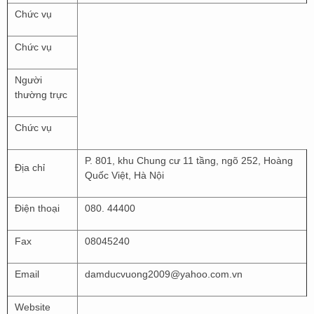
Chức vụ
Chức vụ
Người
thường trực
Chức vụ
P. 801, khu Chung cư 11 tầng, ngõ 252, Hoàng
Địa chỉ
Quốc Việt, Hà Nội
Điện thoại
080. 44400
Fax
08045240
Email
damducvuong2009@yahoo.com.vn
Website