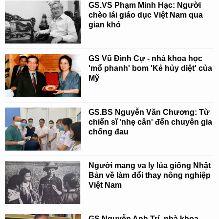
GS.VS Phạm Minh Hạc: Người
chèo lái giáo dục Việt Nam qua
gian khó
GS Vũ Đình Cự - nhà khoa học
'mổ phanh' bom 'Kẻ hủy diệt' của
Mỹ
GS.BS Nguyễn Văn Chương: Từ
chiến sĩ 'nhẹ cân' đến chuyên gia
chống đau
Người mang va ly lúa giống Nhật
Bản về làm đổi thay nông nghiệp
Việt Nam
GS Nguyễn Anh Trí- nhà khoa