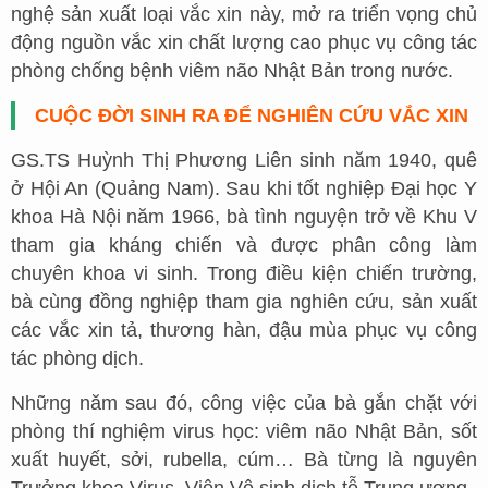
nghệ sản xuất loại vắc xin này, mở ra triển vọng chủ
động nguồn vắc xin chất lượng cao phục vụ công tác
phòng chống bệnh viêm não Nhật Bản trong nước.
CUỘC ĐỜI SINH RA ĐỂ NGHIÊN CỨU VẮC XIN
GS.TS Huỳnh Thị Phương Liên sinh năm 1940, quê
ở Hội An (Quảng Nam). Sau khi tốt nghiệp Đại học Y
khoa Hà Nội năm 1966, bà tình nguyện trở về Khu V
tham gia kháng chiến và được phân công làm
chuyên khoa vi sinh. Trong điều kiện chiến trường,
bà cùng đồng nghiệp tham gia nghiên cứu, sản xuất
các vắc xin tả, thương hàn, đậu mùa phục vụ công
tác phòng dịch.
Những năm sau đó, công việc của bà gắn chặt với
phòng thí nghiệm virus học: viêm não Nhật Bản, sốt
xuất huyết, sởi, rubella, cúm… Bà từng là nguyên
Trưởng khoa Virus, Viện Vệ sinh dịch tễ Trung ương.