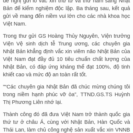
đề nghị gửi lô vắc xin thứ tư và thứ năm sang Nhật
Bản để kiểm nghiệm độc lập. Ba tháng sau, kết quả
gửi về mang đến niềm vui lớn cho các nhà khoa học
Việt Nam.
Trong thư gửi GS Hoàng Thủy Nguyên, Viện trưởng
Viện Vệ sinh dịch tễ Trung ương, các chuyên gia
Nhật Bản khẳng định vắc xin viêm não Nhật Bản của
Việt Nam đạt đầy đủ 10 tiêu chuẩn chất lượng của
Nhật Bản, có đáp ứng kháng thể đạt 100%, độ tinh
khiết cao và mức độ an toàn rất tốt.
"“Các chuyên gia Nhật Bản đã chúc mừng chúng tôi
trong niềm hạnh phúc vỡ òa”, TTND.GS.TS Huỳnh
Thị Phương Liên nhớ lại.
Thành công đó đã đưa Việt Nam trở thành quốc gia
thứ tư ở châu Á, cùng với Nhật Bản, Hàn Quốc và
Thái Lan, làm chủ công nghệ sản xuất vắc xin VNNB