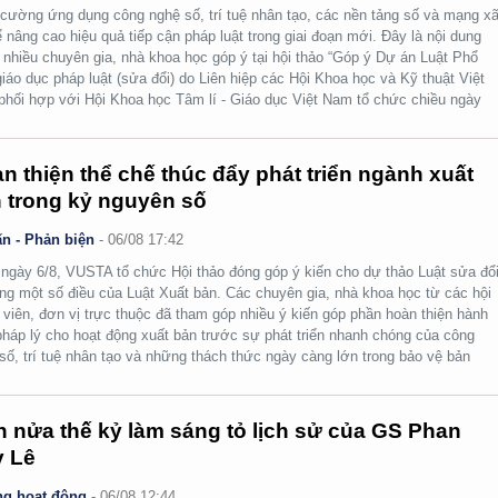
cường ứng dụng công nghệ số, trí tuệ nhân tạo, các nền tảng số và mạng x
ể nâng cao hiệu quả tiếp cận pháp luật trong giai đoạn mới. Đây là nội dung
nhiều chuyên gia, nhà khoa học góp ý tại hội thảo “Góp ý Dự án Luật Phổ
giáo dục pháp luật (sửa đổi) do Liên hiệp các Hội Khoa học và Kỹ thuật Việt
hối hợp với Hội Khoa học Tâm lí - Giáo dục Việt Nam tổ chức chiều ngày
n thiện thể chế thúc đẩy phát triển ngành xuất
 trong kỷ nguyên số
n - Phản biện
-
06/08 17:42
ngày 6/8, VUSTA tổ chức Hội thảo đóng góp ý kiến cho dự thảo Luật sửa đổi
ng một số điều của Luật Xuất bản. Các chuyên gia, nhà khoa học từ các hội
 viên, đơn vị trực thuộc đã tham góp nhiều ý kiến góp phần hoàn thiện hành
pháp lý cho hoạt động xuất bản trước sự phát triển nhanh chóng của công
số, trí tuệ nhân tạo và những thách thức ngày càng lớn trong bảo vệ bản
.
 nửa thế kỷ làm sáng tỏ lịch sử của GS Phan
 Lê
g hoạt động
-
06/08 12:44