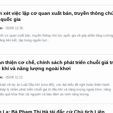
 xét việc lập cơ quan xuất bản, truyền thông ch
 quốc gia
ức
-
05/08 12:36
nh cơ quan xuất bản, truyền thông chủ lực quốc gia sẽ góp phần tăng cườn
ăng liên kết, tập trung nguồn lực...
n thiện cơ chế, chính sách phát triển chuỗi giá tr
 khí và năng lượng ngoài khơi
ức
-
05/08 11:21
luận về dự án Luật Dầu khí (sửa đổi), các đại biểu đề nghị hoàn thiện hành
pháp lý nhằm phát triển chuỗi giá trị dầu khí và năng lượng ngoài khơi, nâng
iệu quả khai thác tài nguyên và bảo đảm an ninh năng lượng.
 La: Bà Phạm Thị Hà tái đắc cử Chủ tịch Liên