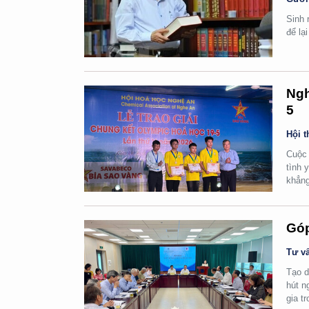
Sinh 
để lạ
Ngh
5
Hội t
Cuộc 
tình 
khẳng
Góp
Tư vấ
Tạo d
hút n
gia t