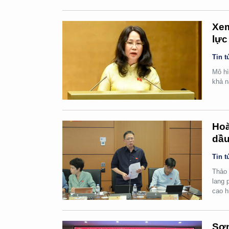
Xem
lực
Tin t
Mô hì
khả n
Hoà
dầu
Tin t
Thảo 
lang 
cao h
Sơn