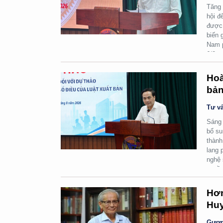
Tăng 
hội đ
được 
biến 
Nam p
6/8.
Hoà
bản
Tư vấ
Sáng 
bổ su
thành
lang 
nghệ 
quyền
Hơn
Huy
Gươn