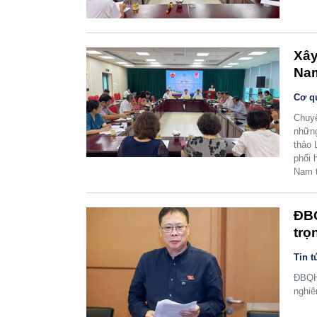
Xây
Na
Cơ q
Chuyể
những
thảo 
phối 
Nam t
ĐBQ
trọ
Tin t
ĐBQH 
nghiê