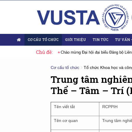
CƠ CẤU TỔ CHỨC
GIỚI THIỆU
TIN TỨC
TƯ VẤN 
Chủ đề:
 Đại hội lần thứ XIV của Đảng
Chào mừng Đại hội đại biểu Đảng bộ Liên
Cơ cấu tổ chức
Tổ chức Khoa học và côn
Trung tâm nghiên
Thể – Tâm – Trí 
Tên viết tắt
RCPPIH
Tên cơ quan
Trung tâm nghiê