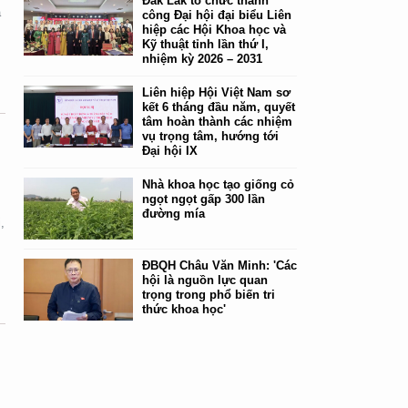
Đắk Lắk tổ chức thành
ã
công Đại hội đại biểu Liên
hiệp các Hội Khoa học và
Kỹ thuật tỉnh lần thứ I,
nhiệm kỳ 2026 – 2031
Liên hiệp Hội Việt Nam sơ
kết 6 tháng đầu năm, quyết
tâm hoàn thành các nhiệm
vụ trọng tâm, hướng tới
Đại hội IX
Nhà khoa học tạo giống cỏ
ngọt ngọt gấp 300 lần
đường mía
,
ĐBQH Châu Văn Minh: 'Các
hội là nguồn lực quan
trọng trong phổ biến tri
thức khoa học'