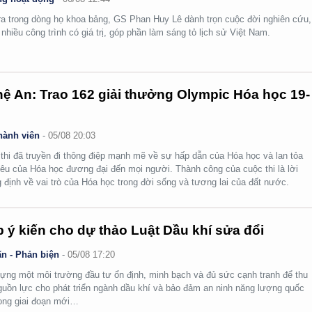
ra trong dòng họ khoa bảng, GS Phan Huy Lê dành trọn cuộc đời nghiên cứu,
i nhiều công trình có giá trị, góp phần làm sáng tỏ lịch sử Việt Nam.
ệ An: Trao 162 giải thưởng Olympic Hóa học 19-
hành viên
-
05/08 20:03
thi đã truyền đi thông điệp mạnh mẽ về sự hấp dẫn của Hóa học và lan tỏa
yêu của Hóa học đương đại đến mọi người. Thành công của cuộc thi là lời
 định về vai trò của Hóa học trong đời sống và tương lai của đất nước.
 ý kiến cho dự thảo Luật Dầu khí sửa đổi
n - Phản biện
-
05/08 17:20
ựng một môi trường đầu tư ổn định, minh bạch và đủ sức cạnh tranh để thu
guồn lực cho phát triển ngành dầu khí và bảo đảm an ninh năng lượng quốc
rong giai đoạn mới…