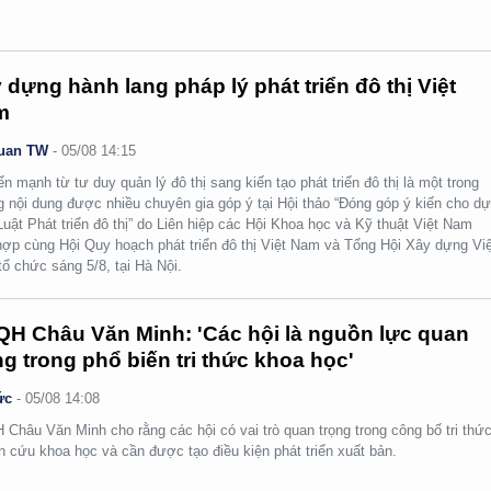
 dựng hành lang pháp lý phát triển đô thị Việt
m
uan TW
-
05/08 14:15
n mạnh từ tư duy quản lý đô thị sang kiến tạo phát triển đô thị là một trong
 nội dung được nhiều chuyên gia góp ý tại Hội thảo “Đóng góp ý kiến cho d
Luật Phát triển đô thị” do Liên hiệp các Hội Khoa học và Kỹ thuật Việt Nam
hợp cùng Hội Quy hoạch phát triển đô thị Việt Nam và Tổng Hội Xây dựng Việ
ổ chức sáng 5/8, tại Hà Nội.
H Châu Văn Minh: 'Các hội là nguồn lực quan
ng trong phổ biến tri thức khoa học'
ức
-
05/08 14:08
Châu Văn Minh cho rằng các hội có vai trò quan trọng trong công bố tri thức
n cứu khoa học và cần được tạo điều kiện phát triển xuất bản.