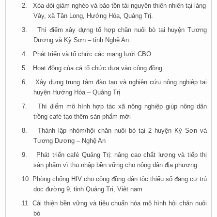
2.
Xóa đói giảm nghèo và bảo tồn tài nguyên thiên nhiên tại làng
Vây, xã Tân Long, Hướng Hóa, Quảng Trị.
3.
Thí điểm xây dựng tổ hợp chăn nuôi bò tại huyện Tương
Dương và Kỳ Sơn – tỉnh Nghệ An
4.
Phát triển và tổ chức các mạng lưới CBO
5.
Hoạt động của cá tổ chức dựa vào cộng đồng
6.
Xây dựng trung tâm đào tạo và nghiên cứu nông nghiệp tại
huyện Hướng Hóa – Quảng Trị
7.
Thí điểm mô hình hợp tác xã nông nghiệp giúp nông dân
trồng café tạo thêm sản phẩm mới
8.
Thành lập nhóm/hội chăn nuôi bò tại 2 huyện Kỳ Sơn và
Tương Dương – Nghệ An
9.
Phát triển café Quảng Trị: nâng cao chất lượng và tiếp thị
sản phẩm vì thu nhập bền vững cho nông dân địa phương.
10.
Phòng chống HIV cho cộng đồng dân tộc thiểu số đang cư trú
dọc đường 9, tỉnh Quảng Trị, Việt nam
11.
Cải thiện bền vững và tiêu chuẩn hóa mô hình hội chăn nuôi
bò