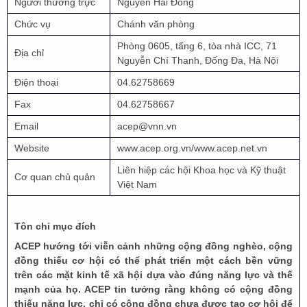
Người thường trực
Nguyễn Hải Đồng
Chức vụ
Chánh văn phòng
Phòng 0605, tấng 6, tòa nhà ICC, 71
Địa chỉ
Nguyễn Chí Thanh, Đống Đa, Hà Nội
Điện thoại
04.62758669
Fax
04.62758667
Email
acep@vnn.vn
Website
www.acep.org.vn/www.acep.net.vn
Liên hiệp các hội Khoa học và Kỹ thuật
Cơ quan chủ quản
Việt Nam
Tôn chỉ mục đích
ACEP hướng tới viễn cảnh những cộng đồng nghèo, cộng
đồng thiếu cơ hội có thể phát triển một cách bền vững
trên các mặt kinh tế xã hội dựa vào đúng năng lực và thế
mạnh của họ. ACEP tin tưởng rằng không có cộng đồng
thiếu năng lực, chỉ có cộng đồng chưa được tạo cơ hội để