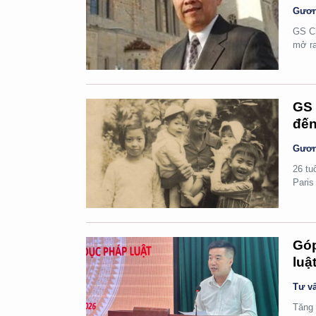
Gươn
GS Ch
mở ra
GS 
đến
Gươn
26 tu
Paris
Góp
luậ
Tư vấ
Tăng 