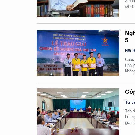
Sinh 
để lạ
Ngh
5
Hội t
Cuộc 
tình 
khẳng
Góp
Tư vấ
Tạo d
hút n
gia t