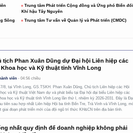
iên
Trung tâm Phát triển Cộng đồng và Ứng phó Biến đổi
Khí hậu Tây Nguyên
ng Sông
Trung tâm Tư vấn về Quản lý và Phát triển (CMDC)
 tịch Phan Xuân Dũng dự Đại hội Liên hiệp các
 Khoa học và Kỹ thuật tỉnh Vĩnh Long
hành viên
-
04:56 chiều
7/8, tại Vĩnh Long, GS.TSKH. Phan Xuân Dũng, Chủ tịch Liên hiệp các Hội
học và Kỹ thuật Việt Nam dự và phát biểu tại Đại hội đại biểu Liên hiệp các
hoa học và Kỹ thuật tỉnh Vĩnh Long lần thứ I, nhiệm kỳ 2026-2031. Đây là Đạ
ầu tiên sau hợp nhất Liên hiệp Hội ba tỉnh Bến Tre, Trà Vinh và Vĩnh Long, m
t giai đoạn phát triển mới của đội ngũ trí thức KH&CN trên địa bàn tỉnh.
ng nhất quy định để doanh nghiệp không phải