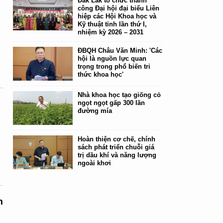
Đắk Lắk tổ chức thành
công Đại hội đại biểu Liên
hiệp các Hội Khoa học và
Kỹ thuật tỉnh lần thứ I,
nhiệm kỳ 2026 – 2031
n
ĐBQH Châu Văn Minh: 'Các
hội là nguồn lực quan
trọng trong phổ biến tri
thức khoa học'
Nhà khoa học tạo giống cỏ
ngọt ngọt gấp 300 lần
đường mía
Hoàn thiện cơ chế, chính
sách phát triển chuỗi giá
trị dầu khí và năng lượng
ngoài khơi
m