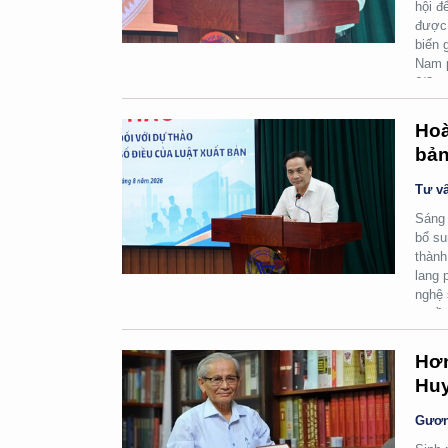
hội đ
được 
biến 
Nam p
6/8.
Hoà
bản
Tư vấ
Sáng 
bổ su
thành
lang 
nghệ 
quyền
Hơn
Huy
Gươn