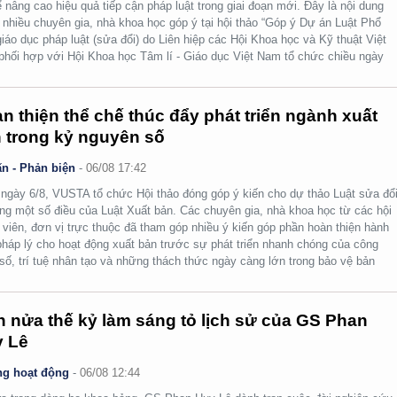
ể nâng cao hiệu quả tiếp cận pháp luật trong giai đoạn mới. Đây là nội dung
nhiều chuyên gia, nhà khoa học góp ý tại hội thảo “Góp ý Dự án Luật Phổ
giáo dục pháp luật (sửa đổi) do Liên hiệp các Hội Khoa học và Kỹ thuật Việt
hối hợp với Hội Khoa học Tâm lí - Giáo dục Việt Nam tổ chức chiều ngày
n thiện thể chế thúc đẩy phát triển ngành xuất
 trong kỷ nguyên số
n - Phản biện
-
06/08 17:42
ngày 6/8, VUSTA tổ chức Hội thảo đóng góp ý kiến cho dự thảo Luật sửa đổi
ng một số điều của Luật Xuất bản. Các chuyên gia, nhà khoa học từ các hội
 viên, đơn vị trực thuộc đã tham góp nhiều ý kiến góp phần hoàn thiện hành
pháp lý cho hoạt động xuất bản trước sự phát triển nhanh chóng của công
số, trí tuệ nhân tạo và những thách thức ngày càng lớn trong bảo vệ bản
.
 nửa thế kỷ làm sáng tỏ lịch sử của GS Phan
 Lê
g hoạt động
-
06/08 12:44