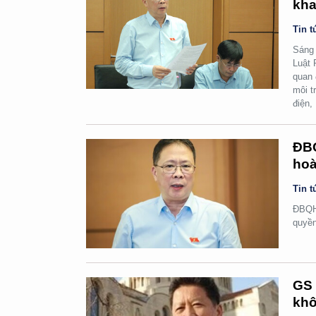
kha
Tin t
Sáng 
Luật 
quan 
môi t
điện,
ĐBQ
hoà
Tin t
ĐBQH 
quyền
GS 
khô