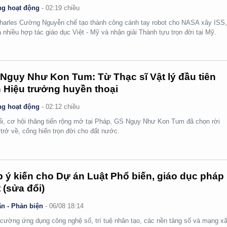
g hoạt động
-
02:19 chiều
arles Cường Nguyễn chế tạo thành công cánh tay robot cho NASA xây ISS
 nhiều hợp tác giáo dục Việt - Mỹ và nhận giải Thành tựu trọn đời tại Mỹ.
Ngụy Như Kon Tum: Từ Thạc sĩ Vật lý đầu tiên
 Hiệu trưởng huyền thoại
g hoạt động
-
02:12 chiều
ổi, cơ hội thăng tiến rộng mở tại Pháp, GS Ngụy Như Kon Tum đã chọn rời
 trở về, cống hiến trọn đời cho đất nước.
 ý kiến cho Dự án Luật Phổ biến, giáo dục pháp
t (sửa đổi)
n - Phản biện
-
06/08 18:14
cường ứng dụng công nghệ số, trí tuệ nhân tạo, các nền tảng số và mạng x