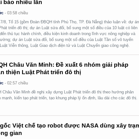
i báo nhiều lần
ức
-
03:58 chiều
7/8, Tổ 15 (gồm Đoàn ĐBQH tỉnh Phú Thọ, TP. Đà Nẵng) thảo luận về: dự á
Phát triển đô thị; dự án Luật sửa đổi, bổ sung một số điều của 10 luật có liên
đến thủ tục hành chính, điều kiện kinh doanh trong lĩnh vực nông nghiệp và
rường; dự án Luật sửa đổi, bổ sung một số điều của Luật Tần số vô tuyến
 Luật Viễn thông, Luật Giao dịch điện tử và Luật Chuyển giao công nghệ.
H Châu Văn Minh: Đề xuất 6 nhóm giải pháp
n thiện Luật Phát triển đô thị
ức
-
02:57 chiều
Châu Văn Minh đề nghị xây dựng Luật Phát triển đô thị theo hướng phân
 mạnh, kiến tạo phát triển, tạo khung pháp lý ổn định, lâu dài cho các đô thị.
gốc Việt chế tạo robot được NASA dùng xây trạ
ng gian