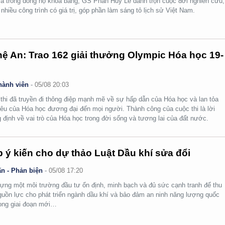
ra trong dòng họ khoa bảng, GS Phan Huy Lê dành trọn cuộc đời nghiên cứu,
i nhiều công trình có giá trị, góp phần làm sáng tỏ lịch sử Việt Nam.
ệ An: Trao 162 giải thưởng Olympic Hóa học 19-
hành viên
-
05/08 20:03
thi đã truyền đi thông điệp mạnh mẽ về sự hấp dẫn của Hóa học và lan tỏa
yêu của Hóa học đương đại đến mọi người. Thành công của cuộc thi là lời
 định về vai trò của Hóa học trong đời sống và tương lai của đất nước.
 ý kiến cho dự thảo Luật Dầu khí sửa đổi
n - Phản biện
-
05/08 17:20
ựng một môi trường đầu tư ổn định, minh bạch và đủ sức cạnh tranh để thu
guồn lực cho phát triển ngành dầu khí và bảo đảm an ninh năng lượng quốc
rong giai đoạn mới…