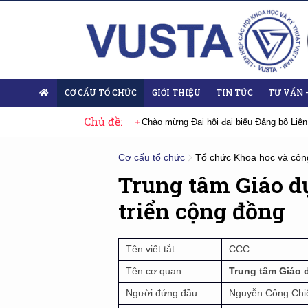
CƠ CẤU TỔ CHỨC
GIỚI THIỆU
TIN TỨC
TƯ VẤN 
Chủ đề:
 Đại hội lần thứ XIV của Đảng
Chào mừng Đại hội đại biểu Đảng bộ Liên
Cơ cấu tổ chức
Tổ chức Khoa học và côn
Trung tâm Giáo d
triển cộng đồng
Tên viết tắt
CCC
Tên cơ quan
Trung tâm Giáo 
Người đứng đầu
Nguyễn Công Chi