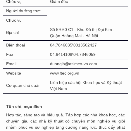
Chức vụ
Giám đốc
Người thường trực
Chức vụ
Số 59-60 C1 - Khu Đô thị Đại Kim -
Địa chỉ
Quận Hoàng Mai - Hà Nội
Điện thoại
04.7846035\0913502427
Fax
04.6414108\04.7846059
Email
duonglh@asimco-vn.com
Website
www.ftec.org.vn
Liên hiệp các hội Khoa học và Kỹ thuật
Cơ quan chủ quản
Việt Nam
Tôn chỉ, mục đích
Hợp tác, sáng tạo và hiệu quả. Tập hợp các nhà khoa học, các
chuyên gia, các nhà kỹ thuật có chuyên môn nghiệp vụ giỏi
nhằm phục vụ sự nghiệp tăng cư­ờng năng lực, thúc đẩy phát