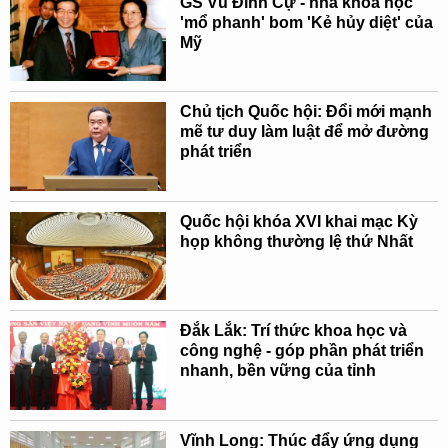
GS Vũ Đình Cự - nhà khoa học
'mổ phanh' bom 'Kẻ hủy diệt' của
Mỹ
Chủ tịch Quốc hội: Đổi mới mạnh
mẽ tư duy làm luật để mở đường
phát triển
Quốc hội khóa XVI khai mạc Kỳ
họp không thường lệ thứ Nhất
Đắk Lắk: Trí thức khoa học và
công nghệ - góp phần phát triển
nhanh, bền vững của tỉnh
Vĩnh Long: Thúc đẩy ứng dụng