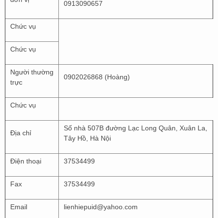
0913090657
Chức vụ
Chức vụ
Người thường
0902026868 (Hoàng)
trực
Chức vụ
Số nhà 507B đường Lạc Long Quân, Xuân La,
Địa chỉ
Tây Hồ, Hà Nội
Điện thoại
37534499
Fax
37534499
Email
lienhiepuid@yahoo.com