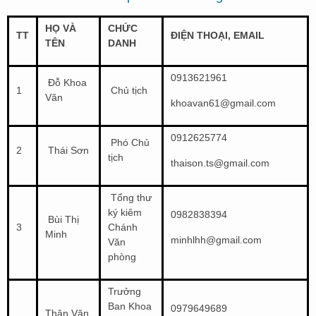
HỌ VÀ
CHỨC
TT
ĐIỆN THOẠI, EMAIL
TÊN
DANH
0913621961
Đỗ Khoa
1
Chủ tịch
Văn
khoavan61@gmail.com
0912625774
Phó Chủ
2
Thái Sơn
tịch
thaison.ts@gmail.com
Tổng thư
ký kiêm
0982838394
Bùi Thị
3
Chánh
Minh
minhlhh@gmail.com
Văn
phòng
Trưởng
Ban Khoa
0979649689
Thân Văn