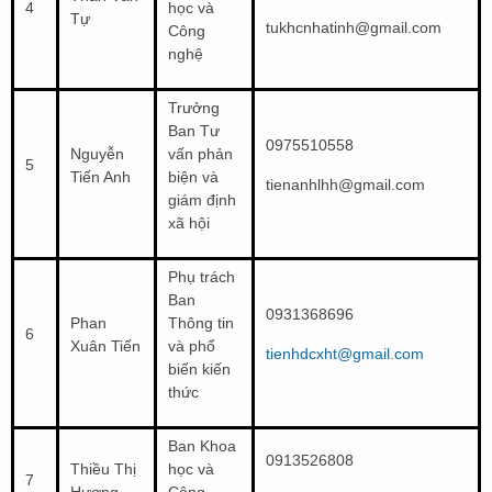
4
học và
Tự
tukhcnhatinh@gmail.com
Công
nghệ
Trưởng
Ban Tư
0975510558
Nguyễn
vấn phản
5
Tiến Anh
biện và
tienanhlhh@gmail.com
giám định
xã hội
Phụ trách
Ban
0931368696
Phan
Thông tin
6
Xuân Tiến
và phổ
tienhdcxht@gmail.com
biến kiến
thức
Ban Khoa
0913526808
Thiều Thị
học và
7