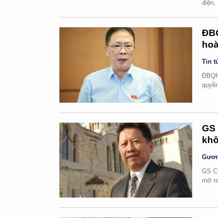
điện,
ĐBQ
hoà
Tin t
ĐBQH 
quyền
GS 
khô
Gươn
GS Ch
mở ra