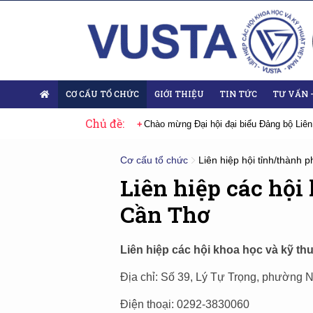
CƠ CẤU TỔ CHỨC
GIỚI THIỆU
TIN TỨC
TƯ VẤN 
Chủ đề:
 Đại hội lần thứ XIV của Đảng
Chào mừng Đại hội đại biểu Đảng bộ Liên
Cơ cấu tổ chức
Liên hiệp hội tỉnh/thành p
Liên hiệp các hội
Cần Thơ
Liên hiệp các hội khoa học và kỹ thu
Địa chỉ: Số 39, Lý Tự Trọng, phường
Điện thoại: 0292-3830060