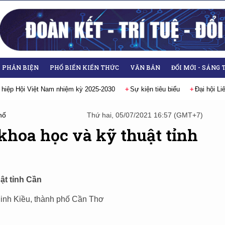
- PHẢN BIỆN
PHỔ BIẾN KIẾN THỨC
VĂN BẢN
ĐỔI MỚI - SÁNG 
 hiệp Hội Việt Nam nhiệm kỳ 2025-2030
Sự kiện tiêu biểu
Đại hội L
hố
Thứ hai, 05/07/2021 16:57 (GMT+7)
 khoa học và kỹ thuật tỉnh
ật tỉnh Cần
 Ninh Kiều, thành phố Cần Thơ