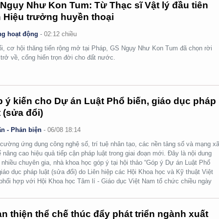
Ngụy Như Kon Tum: Từ Thạc sĩ Vật lý đầu tiên
 Hiệu trưởng huyền thoại
g hoạt động
-
02:12 chiều
ổi, cơ hội thăng tiến rộng mở tại Pháp, GS Ngụy Như Kon Tum đã chọn rời
 trở về, cống hiến trọn đời cho đất nước.
 ý kiến cho Dự án Luật Phổ biến, giáo dục pháp
t (sửa đổi)
n - Phản biện
-
06/08 18:14
cường ứng dụng công nghệ số, trí tuệ nhân tạo, các nền tảng số và mạng x
ể nâng cao hiệu quả tiếp cận pháp luật trong giai đoạn mới. Đây là nội dung
nhiều chuyên gia, nhà khoa học góp ý tại hội thảo “Góp ý Dự án Luật Phổ
giáo dục pháp luật (sửa đổi) do Liên hiệp các Hội Khoa học và Kỹ thuật Việt
hối hợp với Hội Khoa học Tâm lí - Giáo dục Việt Nam tổ chức chiều ngày
n thiện thể chế thúc đẩy phát triển ngành xuất