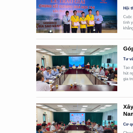
Hội t
Cuộc 
tình 
khẳng
Góp
Tư vấ
Tạo d
hút n
gia t
Xây
Na
Cơ q
Chuyể