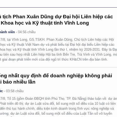
 tịch Phan Xuân Dũng dự Đại hội Liên hiệp các
 Khoa học và Kỹ thuật tỉnh Vĩnh Long
hành viên
-
04:56 chiều
7/8, tại Vĩnh Long, GS.TSKH. Phan Xuân Dũng, Chủ tịch Liên hiệp các Hội
học và Kỹ thuật Việt Nam dự và phát biểu tại Đại hội đại biểu Liên hiệp các
hoa học và Kỹ thuật tỉnh Vĩnh Long lần thứ I, nhiệm kỳ 2026-2031. Đây là Đạ
ầu tiên sau hợp nhất Liên hiệp Hội ba tỉnh Bến Tre, Trà Vinh và Vĩnh Long, m
t giai đoạn phát triển mới của đội ngũ trí thức KH&CN trên địa bàn tỉnh.
ng nhất quy định để doanh nghiệp không phải
i báo nhiều lần
ức
-
03:58 chiều
7/8, Tổ 15 (gồm Đoàn ĐBQH tỉnh Phú Thọ, TP. Đà Nẵng) thảo luận về: dự á
Phát triển đô thị; dự án Luật sửa đổi, bổ sung một số điều của 10 luật có liên
đến thủ tục hành chính, điều kiện kinh doanh trong lĩnh vực nông nghiệp và
rường; dự án Luật sửa đổi, bổ sung một số điều của Luật Tần số vô tuyến