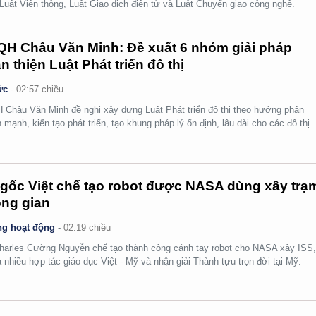
 Luật Viễn thông, Luật Giao dịch điện tử và Luật Chuyển giao công nghệ.
H Châu Văn Minh: Đề xuất 6 nhóm giải pháp
n thiện Luật Phát triển đô thị
ức
-
02:57 chiều
Châu Văn Minh đề nghị xây dựng Luật Phát triển đô thị theo hướng phân
 mạnh, kiến tạo phát triển, tạo khung pháp lý ổn định, lâu dài cho các đô thị.
gốc Việt chế tạo robot được NASA dùng xây trạ
ng gian
g hoạt động
-
02:19 chiều
arles Cường Nguyễn chế tạo thành công cánh tay robot cho NASA xây ISS
 nhiều hợp tác giáo dục Việt - Mỹ và nhận giải Thành tựu trọn đời tại Mỹ.