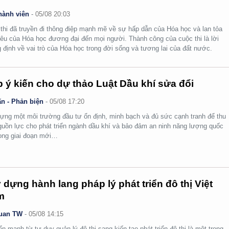
hành viên
-
05/08 20:03
thi đã truyền đi thông điệp mạnh mẽ về sự hấp dẫn của Hóa học và lan tỏa
yêu của Hóa học đương đại đến mọi người. Thành công của cuộc thi là lời
 định về vai trò của Hóa học trong đời sống và tương lai của đất nước.
 ý kiến cho dự thảo Luật Dầu khí sửa đổi
n - Phản biện
-
05/08 17:20
ựng một môi trường đầu tư ổn định, minh bạch và đủ sức cạnh tranh để thu
guồn lực cho phát triển ngành dầu khí và bảo đảm an ninh năng lượng quốc
rong giai đoạn mới…
 dựng hành lang pháp lý phát triển đô thị Việt
m
uan TW
-
05/08 14:15
n mạnh từ tư duy quản lý đô thị sang kiến tạo phát triển đô thị là một trong