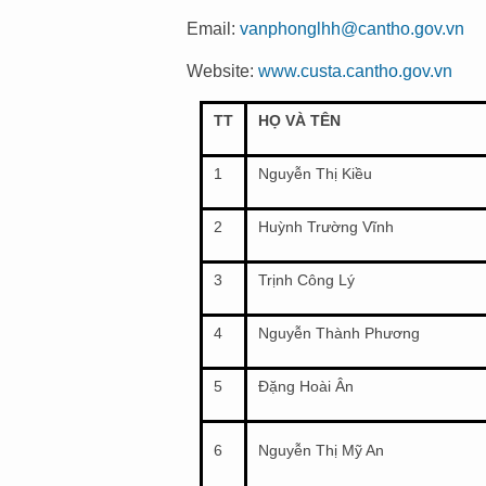
Email:
vanphonglhh@cantho.gov.vn
Website:
www.custa.cantho.gov.vn
TT
HỌ VÀ TÊN
1
Nguyễn Thị Kiều
2
Huỳnh Trường Vĩnh
3
Trịnh Công Lý
4
Nguyễn Thành Phương
5
Đặng Hoài Ân
6
Nguyễn Thị Mỹ An