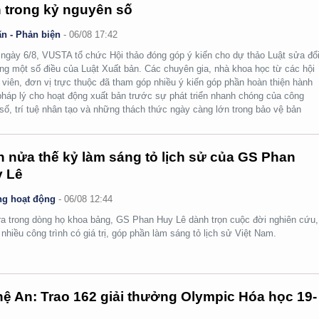
 trong kỷ nguyên số
n - Phản biện
-
06/08 17:42
ngày 6/8, VUSTA tổ chức Hội thảo đóng góp ý kiến cho dự thảo Luật sửa đổi
ng một số điều của Luật Xuất bản. Các chuyên gia, nhà khoa học từ các hội
 viên, đơn vị trực thuộc đã tham góp nhiều ý kiến góp phần hoàn thiện hành
pháp lý cho hoạt động xuất bản trước sự phát triển nhanh chóng của công
số, trí tuệ nhân tạo và những thách thức ngày càng lớn trong bảo vệ bản
.
 nửa thế kỷ làm sáng tỏ lịch sử của GS Phan
 Lê
g hoạt động
-
06/08 12:44
ra trong dòng họ khoa bảng, GS Phan Huy Lê dành trọn cuộc đời nghiên cứu,
i nhiều công trình có giá trị, góp phần làm sáng tỏ lịch sử Việt Nam.
ệ An: Trao 162 giải thưởng Olympic Hóa học 19-