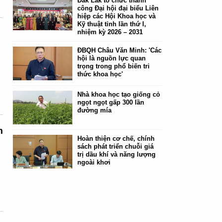
Đắk Lắk tổ chức thành
công Đại hội đại biểu Liên
hiệp các Hội Khoa học và
Kỹ thuật tỉnh lần thứ I,
nhiệm kỳ 2026 – 2031
ĐBQH Châu Văn Minh: 'Các
hội là nguồn lực quan
trọng trong phổ biến tri
thức khoa học'
Nhà khoa học tạo giống cỏ
ngọt ngọt gấp 300 lần
đường mía
m
Hoàn thiện cơ chế, chính
sách phát triển chuỗi giá
trị dầu khí và năng lượng
ngoài khơi
,