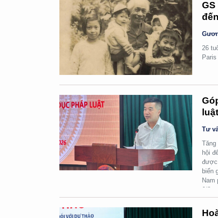
GS 
đến
Gươn
26 tu
Paris
Góp
luậ
Tư vấ
Tăng 
hội đ
được 
biến 
Nam p
6/8.
Hoà