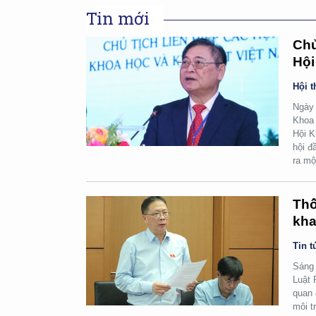
Tin mới
Chủ
Hội
Hội t
Ngày 
Khoa 
Hội K
hội đ
ra mộ
Thố
kha
Tin t
Sáng 
Luật 
quan 
môi t