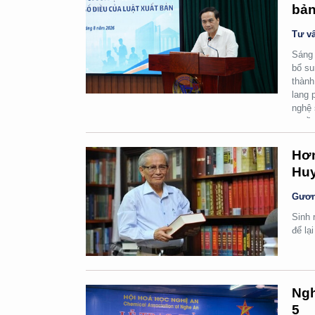
bản
Tư vấ
Sáng 
bổ su
thành
lang 
nghệ 
quyền
Hơn
Huy
Gươn
Sinh 
để lạ
Ngh
5