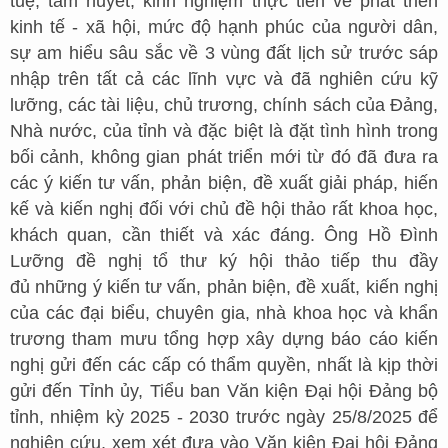
tuệ, tâm huyết, kinh nghiệm thực tiễn về phát triển
kinh tế - xã hội, mức độ hạnh phúc của người dân,
sự am hiểu sâu sắc về 3 vùng đất lịch sử trước sáp
nhập trên tất cả các lĩnh vực và đã nghiên cứu kỹ
lưỡng, các tài liệu, chủ trương, chính sách của Đảng,
Nhà nước, của tỉnh và đặc biệt là đặt tình hình trong
bối cảnh, không gian phát triển mới từ đó đã đưa ra
các ý kiến tư vấn, phản biện, đề xuất giải pháp, hiến
kế và kiến nghị đối với chủ đề hội thảo rất khoa học,
khách quan, cần thiết và xác đáng. Ông Hồ Đình
Lưỡng đề nghị tổ thư ký hội thảo tiếp thu đầy
đủ những ý kiến tư vấn, phản biện, đề xuất, kiến nghị
của các đại biểu, chuyên gia, nhà khoa học và khẩn
trương tham mưu tổng hợp xây dựng báo cáo kiến
nghị gửi đến các cấp có thẩm quyền, nhất là kịp thời
gửi đến Tỉnh ủy, Tiểu ban Văn kiện Đại hội Đảng bộ
tỉnh, nhiệm kỳ 2025 - 2030 trước ngày 25/8/2025 để
nghiên cứu, xem xét đưa vào Văn kiện Đại hội Đảng