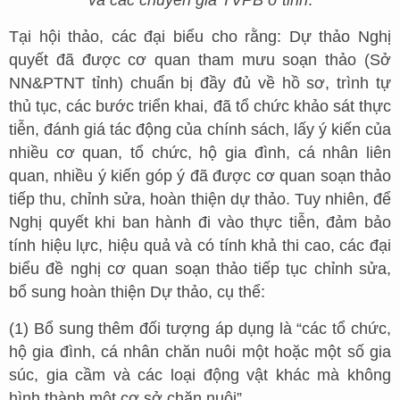
và các chuyên gia TVPB ở tỉnh
.
Tại hội thảo, các đại biểu cho rằng: Dự thảo Nghị
quyết đã được cơ quan tham mưu soạn thảo (Sở
NN&PTNT tỉnh) chuẩn bị đầy đủ về hồ sơ, trình tự
thủ tục, các bước triển khai, đã tổ chức khảo sát thực
tiễn, đánh giá tác động của chính sách, lấy ý kiến của
nhiều cơ quan, tổ chức, hộ gia đình, cá nhân liên
quan, nhiều ý kiến góp ý đã được cơ quan soạn thảo
tiếp thu, chỉnh sửa, hoàn thiện dự thảo. Tuy nhiên, để
Nghị quyết khi ban hành đi vào thực tiễn, đảm bảo
tính hiệu lực, hiệu quả và có tính khả thi cao, các đại
biểu đề nghị cơ quan soạn thảo tiếp tục chỉnh sửa,
bổ sung hoàn thiện Dự thảo, cụ thể:
(1) Bổ sung thêm đối tượng áp dụng là “các tổ chức,
hộ gia đình, cá nhân chăn nuôi một hoặc một số gia
súc, gia cầm và các loại động vật khác mà không
hình thành một cơ sở chăn nuôi”.