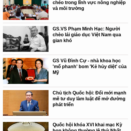
chéo trong lĩnh vực nông nghiệp
và môi trường
GS.VS Phạm Minh Hạc: Người
chèo lái giáo dục Việt Nam qua
gian khó
GS Vũ Đình Cự - nhà khoa học
'mổ phanh' bom 'Kẻ hủy diệt' của
Mỹ
Chủ tịch Quốc hội: Đổi mới mạnh
mẽ tư duy làm luật để mở đường
phát triển
Quốc hội khóa XVI khai mạc Kỳ
họp không thường lệ thứ Nhất