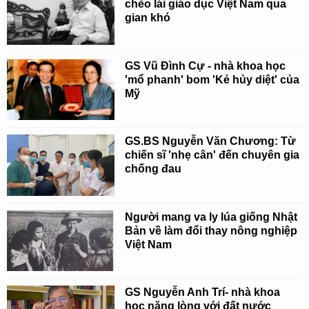
chèo lái giáo dục Việt Nam qua
gian khó
GS Vũ Đình Cự - nhà khoa học
'mổ phanh' bom 'Kẻ hủy diệt' của
Mỹ
GS.BS Nguyễn Văn Chương: Từ
chiến sĩ 'nhẹ cân' đến chuyên gia
chống đau
Người mang va ly lúa giống Nhật
Bản về làm đổi thay nông nghiệp
Việt Nam
GS Nguyễn Anh Trí- nhà khoa
học nặng lòng với đất nước