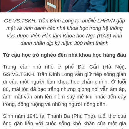
GS.VS.TSKH. Trần Đình Long tại buổi
lễ LHHVN gặp
mặt và vinh danh các nhà khoa học trong hệ thống
vừa được Viện Hàn lâm Khoa học Nga (RAS) vinh
danh nhân dịp kỷ niệm 300 năm thành
Từ cậu học trò nghèo đến nhà khoa học hàng đầu
Trong căn nhà nhỏ ở phố Đội Cấn (Hà Nội),
GS.VS.TSKH. Trần Đình Long vẫn giữ nếp sống giản
dị của một người làm khoa học chân chính. Ở tuổi
86, mái tóc đã bạc trắng nhưng giọng nói vẫn ấm áp,
ánh mắt vẫn ánh lên niềm say mê khi nhắc đến cây
trồng, đồng ruộng và những người nông dân.
Sinh năm 1941 tại Thanh Ba (Phú Thọ), tuổi thơ của
ông gắn liền với cuộc sống khó khăn của một gia