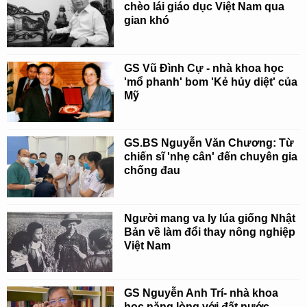
chèo lái giáo dục Việt Nam qua
gian khó
GS Vũ Đình Cự - nhà khoa học
'mổ phanh' bom 'Kẻ hủy diệt' của
Mỹ
GS.BS Nguyễn Văn Chương: Từ
chiến sĩ 'nhẹ cân' đến chuyên gia
chống đau
Người mang va ly lúa giống Nhật
Bản về làm đổi thay nông nghiệp
Việt Nam
GS Nguyễn Anh Trí- nhà khoa
học nặng lòng với đất nước