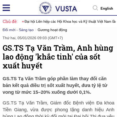
English
Chủ đề:
Đại hội Liên hiệp các Hội Khoa học và Kỹ thuật Việt Nam lầ
Đổi mới - Sáng tạo
Gương hoạt động
Thứ hai, 05/01/2026 09:03 (GMT+7)
GS.TS Tạ Văn Trầm, Anh hùng
lao động 'khắc tinh' của sốt
xuất huyết
GS.TS Tạ Văn Trầm góp phần làm thay đổi căn
bản kết quả điều trị sốt xuất huyết, đưa tỷ lệ tử
vong từ mức 15–20% xuống dưới 0,1%.
GS.TS Tạ Văn Trầm, Giám đốc Bệnh viện Đa khoa
Tiền Giang, vừa được phong tặng danh hiệu Anh
hùng Lao động thời kỳ đổi mới tại Đại hội Thi đua yêu