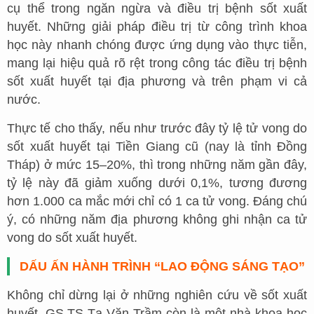
cụ thể trong ngăn ngừa và điều trị bệnh sốt xuất
huyết. Những giải pháp điều trị từ công trình khoa
học này nhanh chóng được ứng dụng vào thực tiễn,
mang lại hiệu quả rõ rệt trong công tác điều trị bệnh
sốt xuất huyết tại địa phương và trên phạm vi cả
nước.
Thực tế cho thấy, nếu như trước đây tỷ lệ tử vong do
sốt xuất huyết tại Tiền Giang cũ (nay là tỉnh Đồng
Tháp) ở mức 15–20%, thì trong những năm gần đây,
tỷ lệ này đã giảm xuống dưới 0,1%, tương đương
hơn 1.000 ca mắc mới chỉ có 1 ca tử vong. Đáng chú
ý, có những năm địa phương không ghi nhận ca tử
vong do sốt xuất huyết.
DẤU ẤN HÀNH TRÌNH “LAO ĐỘNG SÁNG TẠO”
Không chỉ dừng lại ở những nghiên cứu về sốt xuất
huyết, GS.TS Tạ Văn Trầm còn là một nhà khoa học