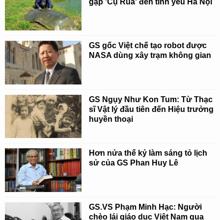
gặp 'Cụ Rùa' đến tình yêu Hà Nội
GS gốc Việt chế tạo robot được
NASA dùng xây trạm không gian
GS Ngụy Như Kon Tum: Từ Thạc
sĩ Vật lý đầu tiên đến Hiệu trưởng
huyền thoại
Hơn nửa thế kỷ làm sáng tỏ lịch
sử của GS Phan Huy Lê
GS.VS Phạm Minh Hạc: Người
chèo lái giáo dục Việt Nam qua