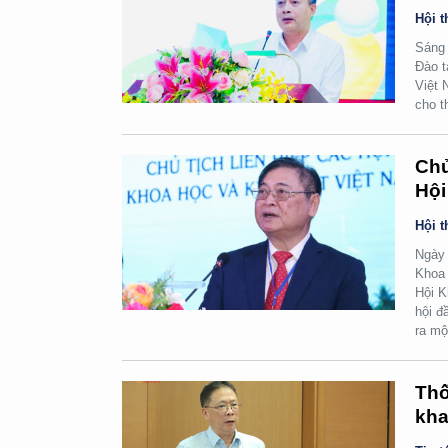
Hội t
Sáng 
Đào t
Việt 
cho t
Chủ
Hội
Hội t
Ngày 
Khoa 
Hội K
hội đ
ra mộ
Thố
kha