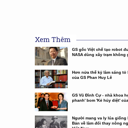
Xem Thêm
GS gốc Việt chế tạo robot đ
NASA dùng xây trạm không 
Hơn nửa thế kỷ làm sáng tỏ 
của GS Phan Huy Lê
GS Vũ Đình Cự - nhà khoa h
phanh' bom 'Kẻ hủy diệt' củ
Người mang va ly lúa giống
Bản về làm đổi thay nông n