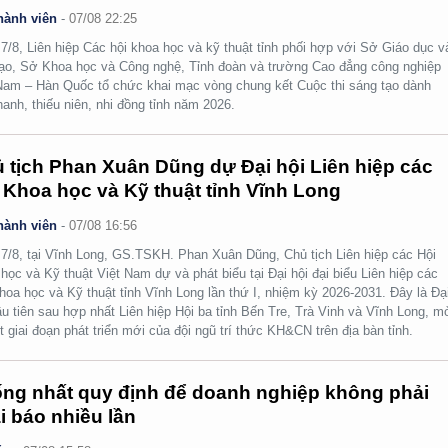
hành viên
-
07/08 22:25
7/8, Liên hiệp Các hội khoa học và kỹ thuật tỉnh phối hợp với Sở Giáo dục v
ạo, Sở Khoa học và Công nghệ, Tỉnh đoàn và trường Cao đẳng công nghiệp
Nam – Hàn Quốc tổ chức khai mạc vòng chung kết Cuộc thi sáng tạo dành
hanh, thiếu niên, nhi đồng tỉnh năm 2026.
 tịch Phan Xuân Dũng dự Đại hội Liên hiệp các
 Khoa học và Kỹ thuật tỉnh Vĩnh Long
hành viên
-
07/08 16:56
7/8, tại Vĩnh Long, GS.TSKH. Phan Xuân Dũng, Chủ tịch Liên hiệp các Hội
học và Kỹ thuật Việt Nam dự và phát biểu tại Đại hội đại biểu Liên hiệp các
hoa học và Kỹ thuật tỉnh Vĩnh Long lần thứ I, nhiệm kỳ 2026-2031. Đây là Đạ
ầu tiên sau hợp nhất Liên hiệp Hội ba tỉnh Bến Tre, Trà Vinh và Vĩnh Long, m
t giai đoạn phát triển mới của đội ngũ trí thức KH&CN trên địa bàn tỉnh.
ng nhất quy định để doanh nghiệp không phải
i báo nhiều lần