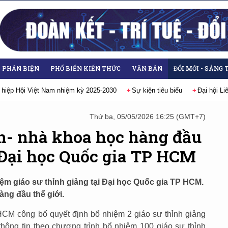
- PHẢN BIỆN
PHỔ BIẾN KIẾN THỨC
VĂN BẢN
ĐỔI MỚI - SÁNG 
 hiệp Hội Việt Nam nhiệm kỳ 2025-2030
Sự kiện tiêu biểu
Đại hội L
Thứ ba, 05/05/2026 16:25 (GMT+7)
- nhà khoa học hàng đầu
 Đại học Quốc gia TP HCM
m giáo sư thỉnh giảng tại Đại học Quốc gia TP HCM.
ng đầu thế giới.
HCM công bố quyết định bổ nhiệm 2 giáo sư thỉnh giảng
 thông tin theo chương trình bổ nhiệm 100 giáo sư thỉnh