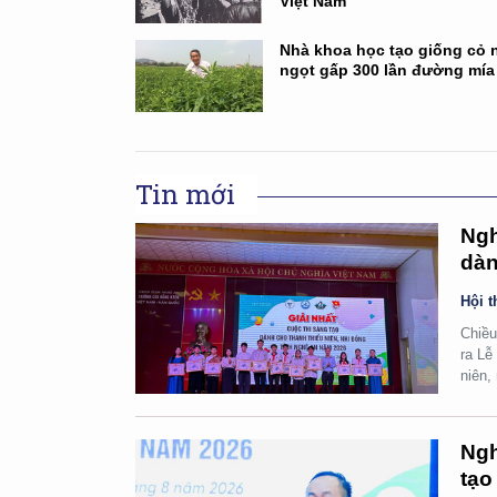
Việt Nam
Nhà khoa học tạo giống cỏ 
ngọt gấp 300 lần đường mía
Tin mới
Ngh
dàn
Hội t
Chiều
ra Lễ
niên,
Ngh
tạo