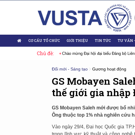
CƠ CẤU TỔ CHỨC
GIỚI THIỆU
TIN TỨC
TƯ VẤN 
Chủ đề:
 Đại hội lần thứ XIV của Đảng
Chào mừng Đại hội đại biểu Đảng bộ Liên
Đổi mới - Sáng tạo
Gương hoạt động
GS Mobayen Saleh
thế giới gia nhập
GS Mobayen Saleh mới được bổ nhiệ
Ông thuộc top 1% nhà nghiên cứu hà
Vào ngày 29/4, Đại học Quốc gia TP.
trong lĩnh vực kỹ thuật và công nghệ