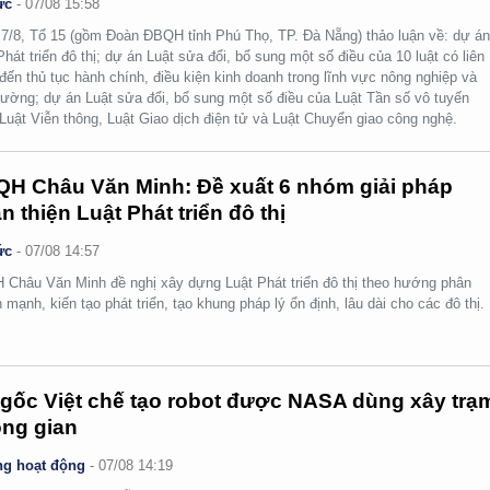
ức
-
07/08 15:58
7/8, Tổ 15 (gồm Đoàn ĐBQH tỉnh Phú Thọ, TP. Đà Nẵng) thảo luận về: dự á
Phát triển đô thị; dự án Luật sửa đổi, bổ sung một số điều của 10 luật có liên
đến thủ tục hành chính, điều kiện kinh doanh trong lĩnh vực nông nghiệp và
rường; dự án Luật sửa đổi, bổ sung một số điều của Luật Tần số vô tuyến
 Luật Viễn thông, Luật Giao dịch điện tử và Luật Chuyển giao công nghệ.
H Châu Văn Minh: Đề xuất 6 nhóm giải pháp
n thiện Luật Phát triển đô thị
ức
-
07/08 14:57
Châu Văn Minh đề nghị xây dựng Luật Phát triển đô thị theo hướng phân
 mạnh, kiến tạo phát triển, tạo khung pháp lý ổn định, lâu dài cho các đô thị.
gốc Việt chế tạo robot được NASA dùng xây trạ
ng gian
g hoạt động
-
07/08 14:19