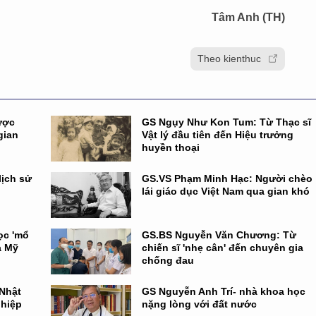
Tâm Anh (TH)
Theo kienthuc
ược
GS Ngụy Như Kon Tum: Từ Thạc sĩ
gian
Vật lý đầu tiên đến Hiệu trưởng
huyền thoại
lịch sử
GS.VS Phạm Minh Hạc: Người chèo
lái giáo dục Việt Nam qua gian khó
ọc 'mổ
GS.BS Nguyễn Văn Chương: Từ
a Mỹ
chiến sĩ 'nhẹ cân' đến chuyên gia
chống đau
 Nhật
GS Nguyễn Anh Trí- nhà khoa học
ghiệp
nặng lòng với đất nước