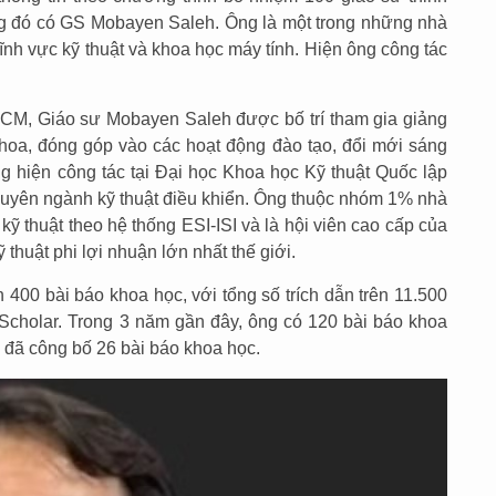
ng đó có GS Mobayen Saleh. Ông là một trong những nhà
ĩnh vực kỹ thuật và khoa học máy tính. Hiện ông công tác
HCM, Giáo sư Mobayen Saleh được bố trí tham gia giảng
hoa, đóng góp vào các hoạt động đào tạo, đổi mới sáng
ng hiện công tác tại Đại học Khoa học Kỹ thuật Quốc lập
uyên ngành kỹ thuật điều khiển. Ông thuộc nhóm 1% nhà
kỹ thuật theo hệ thống ESI-ISI và là hội viên cao cấp của
 thuật phi lợi nhuận lớn nhất thế giới.
00 bài báo khoa học, với tổng số trích dẫn trên 11.500
 Scholar. Trong 3 năm gần đây, ông có 120 bài báo khoa
 đã công bố 26 bài báo khoa học.