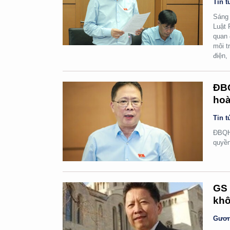
Tin t
Sáng 
Luật 
quan 
môi t
điện,
ĐBQ
hoà
Tin t
ĐBQH 
quyền
GS 
khô
Gươn