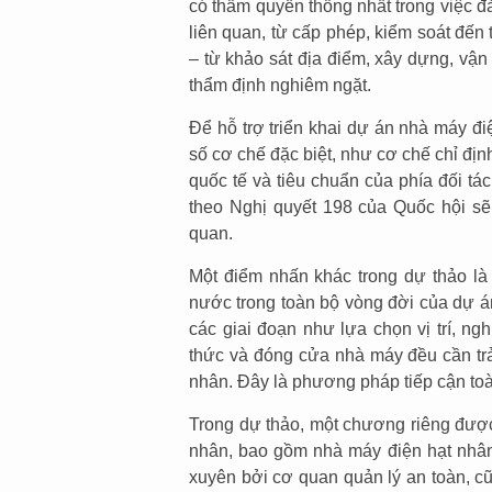
có thẩm quyền thống nhất trong việc đ
liên quan, từ cấp phép, kiểm soát đến
– từ khảo sát địa điểm, xây dựng, vận
thẩm định nghiêm ngặt.
Để hỗ trợ triển khai dự án nhà máy đi
số cơ chế đặc biệt, như cơ chế chỉ địn
quốc tế và tiêu chuẩn của phía đối tá
theo Nghị quyết 198 của Quốc hội sẽ
quan.
Một điểm nhấn khác trong dự thảo là 
nước trong toàn bộ vòng đời của dự á
các giai đoạn như lựa chọn vị trí, ng
thức và đóng cửa nhà máy đều cần trả
nhân. Đây là phương pháp tiếp cận toà
Trong dự thảo, một chương riêng được
nhân, bao gồm nhà máy điện hạt nhân.
xuyên bởi cơ quan quản lý an toàn, c