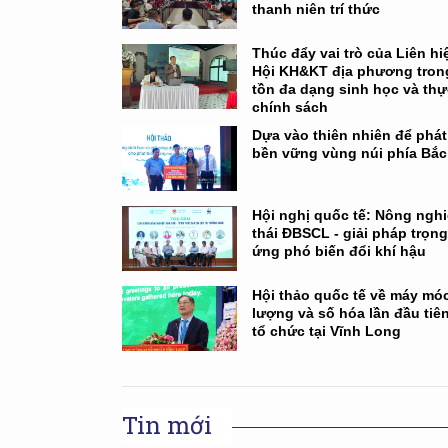
thanh niên trí thức
Thúc đẩy vai trò của Liên hi
Hội KH&KT địa phương tron
tồn đa dạng sinh học và thự
chính sách
Dựa vào thiên nhiên để phát 
bền vững vùng núi phía Bắc
Hội nghị quốc tế: Nông nghi
thái ĐBSCL - giải pháp trọn
ứng phó biến đổi khí hậu
Hội thảo quốc tế về máy mó
lượng và số hóa lần đầu tiê
tổ chức tại Vĩnh Long
Tin mới