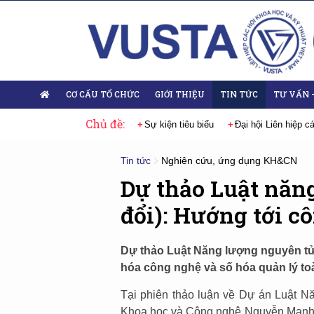
CƠ CẤU TỔ CHỨC
GIỚI THIỆU
TIN TỨC
TƯ VẤN 
Chủ đề:
 nhiệm kỳ 2025-2030
Sự kiện tiêu biểu
Đại hội Liên hiệp các Hội Kh
Tin tức
Nghiên cứu, ứng dụng KH&CN
Dự thảo Luật năn
đổi): Hướng tới c
Dự thảo Luật Năng lượng nguyên tử 
hóa công nghệ và số hóa quản lý to
Tại phiên thảo luận về Dự án Luật N
Khoa học và Công nghệ Nguyễn Mạnh Hù