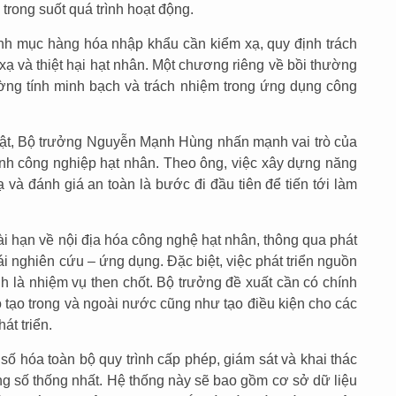
trong suốt quá trình hoạt động.
nh mục hàng hóa nhập khẩu cần kiểm xạ, quy định trách
 xạ và thiệt hại hạt nhân. Một chương riêng về bồi thường
ờng tính minh bạch và trách nhiệm trong ứng dụng công
uật, Bộ trưởng Nguyễn Mạnh Hùng nhấn mạnh vai trò của
gành công nghiệp hạt nhân. Theo ông, việc xây dựng năng
xạ và đánh giá an toàn là bước đi đầu tiên để tiến tới làm
ài hạn về nội địa hóa công nghệ hạt nhân, thông qua phát
hái nghiên cứu – ứng dụng. Đặc biệt, việc phát triển nguồn
h là nhiệm vụ then chốt. Bộ trưởng đề xuất cần có chính
o tạo trong và ngoài nước cũng như tạo điều kiện cho các
át triển.
số hóa toàn bộ quy trình cấp phép, giám sát và khai thác
ng số thống nhất. Hệ thống này sẽ bao gồm cơ sở dữ liệu