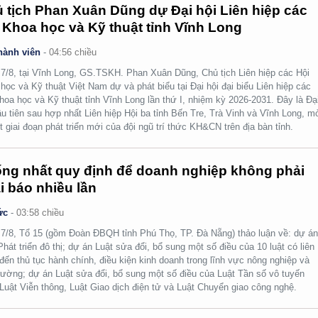
 tịch Phan Xuân Dũng dự Đại hội Liên hiệp các
 Khoa học và Kỹ thuật tỉnh Vĩnh Long
hành viên
-
04:56 chiều
7/8, tại Vĩnh Long, GS.TSKH. Phan Xuân Dũng, Chủ tịch Liên hiệp các Hội
học và Kỹ thuật Việt Nam dự và phát biểu tại Đại hội đại biểu Liên hiệp các
hoa học và Kỹ thuật tỉnh Vĩnh Long lần thứ I, nhiệm kỳ 2026-2031. Đây là Đạ
ầu tiên sau hợp nhất Liên hiệp Hội ba tỉnh Bến Tre, Trà Vinh và Vĩnh Long, m
t giai đoạn phát triển mới của đội ngũ trí thức KH&CN trên địa bàn tỉnh.
ng nhất quy định để doanh nghiệp không phải
i báo nhiều lần
ức
-
03:58 chiều
7/8, Tổ 15 (gồm Đoàn ĐBQH tỉnh Phú Thọ, TP. Đà Nẵng) thảo luận về: dự á
Phát triển đô thị; dự án Luật sửa đổi, bổ sung một số điều của 10 luật có liên
đến thủ tục hành chính, điều kiện kinh doanh trong lĩnh vực nông nghiệp và
rường; dự án Luật sửa đổi, bổ sung một số điều của Luật Tần số vô tuyến
 Luật Viễn thông, Luật Giao dịch điện tử và Luật Chuyển giao công nghệ.