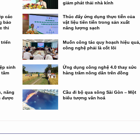
giảm phát thải nhà kính
ệp các
Thúc đẩy ứng dụng thực tiễn của
g bảo
vật liệu tiên tiến trong sản xuất
c thi
năng lượng sạch
triển
Muốn công tác quy hoạch hiệu quả
công nghệ phải là cốt lõi
ệp sinh
Ứng dụng công nghệ 4.0 thay sức
g tâm
hàng trăm nông dân trên đồng
c, năng
Cầu đi bộ qua sông Sài Gòn – Một
n được
biểu tượng văn hoá