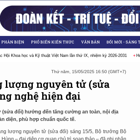
- PHẢN BIỆN
PHỔ BIẾN KIẾN THỨC
VĂN BẢN
ĐỔI MỚI - SÁNG 
oa học và Kỹ thuật Việt Nam lần thứ IX, nhiệm kỳ 2026-2031
Hướng tới Đ
Thứ năm, 15/05/2025 16:50 (GMT+7)
g lượng nguyên tử (sửa
ông nghệ hiện đại
(sửa đổi) hướng đến tăng cường an toàn, nội địa
àn diện, phù hợp chuẩn quốc tế.
ăng lượng nguyên tử (sửa đổi) sáng 15/5, Bộ trưởng Bộ
ng – đại diện cơ quan chủ trì soạn thảo – đã ghi nhận