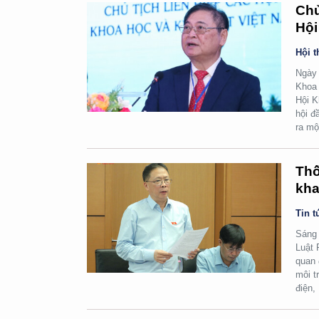
Chủ
Hội
Hội t
Ngày 
Khoa 
Hội K
hội đ
ra mộ
Thố
kha
Tin t
Sáng 
Luật 
quan 
môi t
điện,