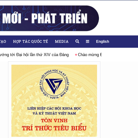
TẠO
HỢP TÁC QUỐC TẾ
MEDIA
English
ại hội lần thứ XIV của Đảng
Chào mừng Đại hội đại biểu Đảng bộ Liên h