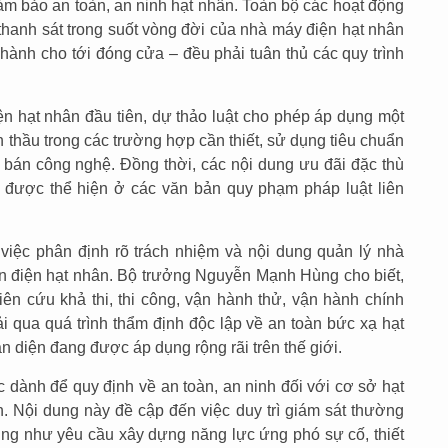
ảm bảo an toàn, an ninh hạt nhân. Toàn bộ các hoạt động
 thanh sát trong suốt vòng đời của nhà máy điện hạt nhân
 hành cho tới đóng cửa – đều phải tuân thủ các quy trình
ện hạt nhân đầu tiên, dự thảo luật cho phép áp dụng một
h thầu trong các trường hợp cần thiết, sử dụng tiêu chuẩn
c bán công nghệ. Đồng thời, các nội dung ưu đãi đặc thù
 được thể hiện ở các văn bản quy phạm pháp luật liên
việc phân định rõ trách nhiệm và nội dung quản lý nhà
n điện hạt nhân. Bộ trưởng Nguyễn Mạnh Hùng cho biết,
hiên cứu khả thi, thi công, vận hành thử, vận hành chính
i qua quá trình thẩm định độc lập về an toàn bức xạ hạt
n diện đang được áp dụng rộng rãi trên thế giới.
 dành để quy định về an toàn, an ninh đối với cơ sở hạt
 Nội dung này đề cập đến việc duy trì giám sát thường
ũng như yêu cầu xây dựng năng lực ứng phó sự cố, thiết