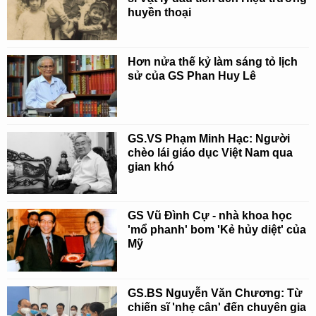
huyền thoại
Hơn nửa thế kỷ làm sáng tỏ lịch
sử của GS Phan Huy Lê
GS.VS Phạm Minh Hạc: Người
chèo lái giáo dục Việt Nam qua
gian khó
GS Vũ Đình Cự - nhà khoa học
'mổ phanh' bom 'Kẻ hủy diệt' của
Mỹ
GS.BS Nguyễn Văn Chương: Từ
chiến sĩ 'nhẹ cân' đến chuyên gia