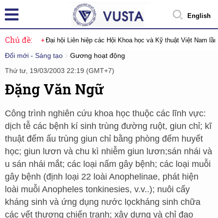
English
Chủ đề:
Đại hội Liên hiệp các Hội Khoa học và Kỹ thuật Việt Nam lầ
Đổi mới - Sáng tạo
Gương hoạt động
Thứ tư, 19/03/2003 22:19 (GMT+7)
Đặng Văn Ngữ
Công trình nghiên cứu khoa học thuộc các lĩnh vực:
dịch tễ các bệnh kí sinh trùng đường ruột, giun chỉ; kĩ
thuật đếm ấu trùng giun chỉ bằng phòng đếm huyết
học; giun lươn và chu kì nhiễm giun lươn;sán nhái và
u sán nhái mắt; các loại nấm gây bệnh; các loại muỗi
gây bệnh (định loại 22 loài Anophelinae, phát hiện
loài muỗi Anopheles tonkinesies, v.v..); nuôi cấy
kháng sinh và ứng dụng nước lọckháng sinh chữa
các vết thương chiến tranh; xây dựng và chỉ đạo