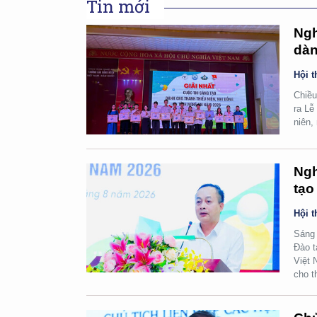
Tin mới
Ngh
dàn
Hội t
Chiều
ra Lễ
niên,
Ngh
tạo
Hội t
Sáng 
Đào t
Việt 
cho t