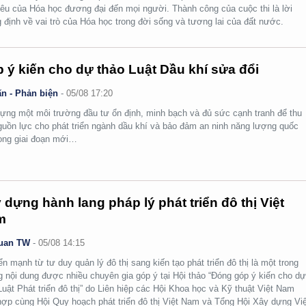
yêu của Hóa học đương đại đến mọi người. Thành công của cuộc thi là lời
 định về vai trò của Hóa học trong đời sống và tương lai của đất nước.
 ý kiến cho dự thảo Luật Dầu khí sửa đổi
n - Phản biện
-
05/08 17:20
ựng một môi trường đầu tư ổn định, minh bạch và đủ sức cạnh tranh để thu
guồn lực cho phát triển ngành dầu khí và bảo đảm an ninh năng lượng quốc
rong giai đoạn mới…
 dựng hành lang pháp lý phát triển đô thị Việt
m
uan TW
-
05/08 14:15
n mạnh từ tư duy quản lý đô thị sang kiến tạo phát triển đô thị là một trong
 nội dung được nhiều chuyên gia góp ý tại Hội thảo “Đóng góp ý kiến cho d
Luật Phát triển đô thị” do Liên hiệp các Hội Khoa học và Kỹ thuật Việt Nam
hợp cùng Hội Quy hoạch phát triển đô thị Việt Nam và Tổng Hội Xây dựng Việ