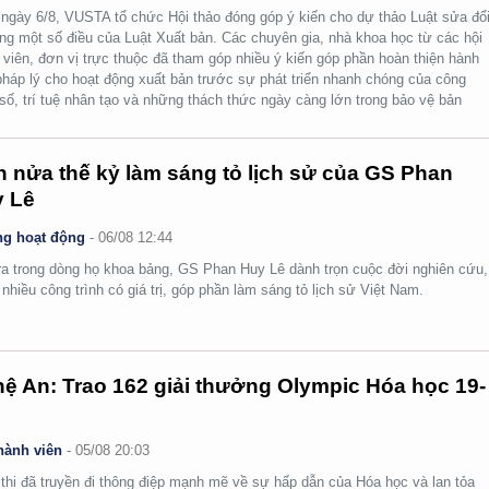
ngày 6/8, VUSTA tổ chức Hội thảo đóng góp ý kiến cho dự thảo Luật sửa đổi
ng một số điều của Luật Xuất bản. Các chuyên gia, nhà khoa học từ các hội
 viên, đơn vị trực thuộc đã tham góp nhiều ý kiến góp phần hoàn thiện hành
pháp lý cho hoạt động xuất bản trước sự phát triển nhanh chóng của công
số, trí tuệ nhân tạo và những thách thức ngày càng lớn trong bảo vệ bản
.
 nửa thế kỷ làm sáng tỏ lịch sử của GS Phan
 Lê
g hoạt động
-
06/08 12:44
ra trong dòng họ khoa bảng, GS Phan Huy Lê dành trọn cuộc đời nghiên cứu,
i nhiều công trình có giá trị, góp phần làm sáng tỏ lịch sử Việt Nam.
ệ An: Trao 162 giải thưởng Olympic Hóa học 19-
hành viên
-
05/08 20:03
thi đã truyền đi thông điệp mạnh mẽ về sự hấp dẫn của Hóa học và lan tỏa