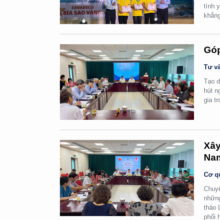
tình 
khẳng
Góp
Tư vấ
Tạo d
hút n
gia t
Xây
Na
Cơ q
Chuyể
những
thảo 
phối 