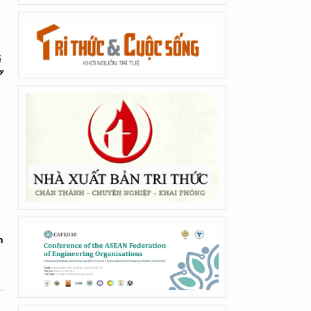
ế
ơ
n