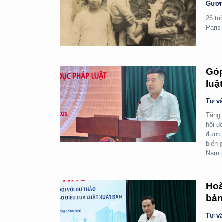
Gươn
26 tu
Paris
Góp
luậ
Tư vấ
Tăng 
hội đ
được 
biến 
Nam p
6/8.
Hoà
bản
Tư vấ