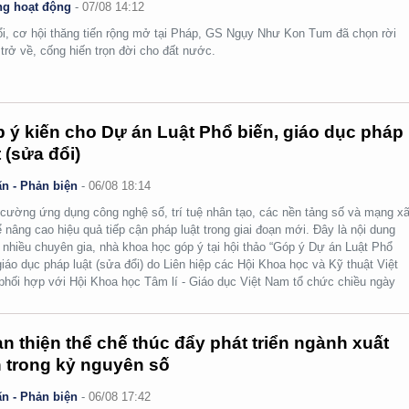
g hoạt động
-
07/08 14:12
ổi, cơ hội thăng tiến rộng mở tại Pháp, GS Ngụy Như Kon Tum đã chọn rời
 trở về, cống hiến trọn đời cho đất nước.
 ý kiến cho Dự án Luật Phổ biến, giáo dục pháp
t (sửa đổi)
n - Phản biện
-
06/08 18:14
cường ứng dụng công nghệ số, trí tuệ nhân tạo, các nền tảng số và mạng x
ể nâng cao hiệu quả tiếp cận pháp luật trong giai đoạn mới. Đây là nội dung
nhiều chuyên gia, nhà khoa học góp ý tại hội thảo “Góp ý Dự án Luật Phổ
giáo dục pháp luật (sửa đổi) do Liên hiệp các Hội Khoa học và Kỹ thuật Việt
hối hợp với Hội Khoa học Tâm lí - Giáo dục Việt Nam tổ chức chiều ngày
n thiện thể chế thúc đẩy phát triển ngành xuất
 trong kỷ nguyên số
n - Phản biện
-
06/08 17:42