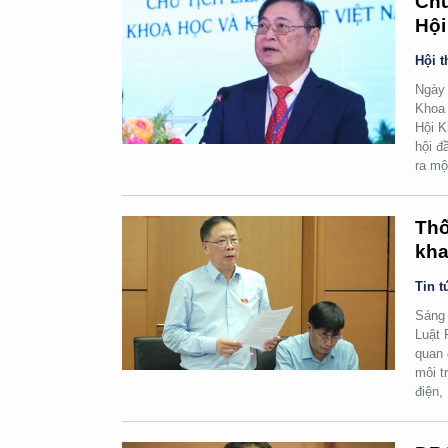
Chủ
Hội
Hội t
Ngày 
Khoa 
Hội K
hội đ
ra mộ
Thố
kha
Tin t
Sáng 
Luật 
quan 
môi t
điện,