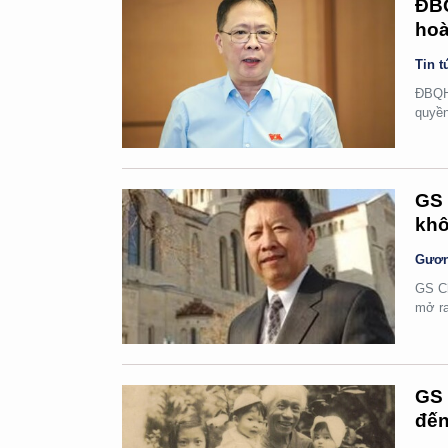
ĐBQ
hoà
Tin t
ĐBQH 
quyền
GS 
khô
Gươn
GS Ch
mở ra
GS 
đến