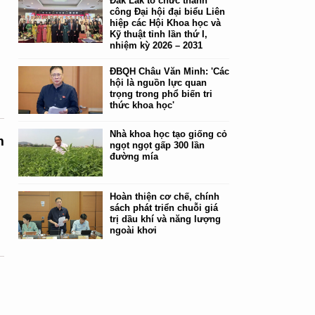
Đắk Lắk tổ chức thành
công Đại hội đại biểu Liên
hiệp các Hội Khoa học và
Kỹ thuật tỉnh lần thứ I,
nhiệm kỳ 2026 – 2031
ĐBQH Châu Văn Minh: 'Các
hội là nguồn lực quan
trọng trong phổ biến tri
thức khoa học'
Nhà khoa học tạo giống cỏ
m
ngọt ngọt gấp 300 lần
đường mía
Hoàn thiện cơ chế, chính
,
sách phát triển chuỗi giá
trị dầu khí và năng lượng
ngoài khơi