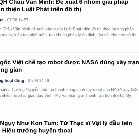
H Châu Văn Minh: Đề xuất 6 nhóm giải pháp
n thiện Luật Phát triển đô thị
ức
-
07/08 14:57
Châu Văn Minh đề nghị xây dựng Luật Phát triển đô thị theo hướng phân
 mạnh, kiến tạo phát triển, tạo khung pháp lý ổn định, lâu dài cho các đô thị.
gốc Việt chế tạo robot được NASA dùng xây trạ
ng gian
g hoạt động
-
07/08 14:19
arles Cường Nguyễn chế tạo thành công cánh tay robot cho NASA xây ISS
 nhiều hợp tác giáo dục Việt - Mỹ và nhận giải Thành tựu trọn đời tại Mỹ.
Ngụy Như Kon Tum: Từ Thạc sĩ Vật lý đầu tiên
 Hiệu trưởng huyền thoại