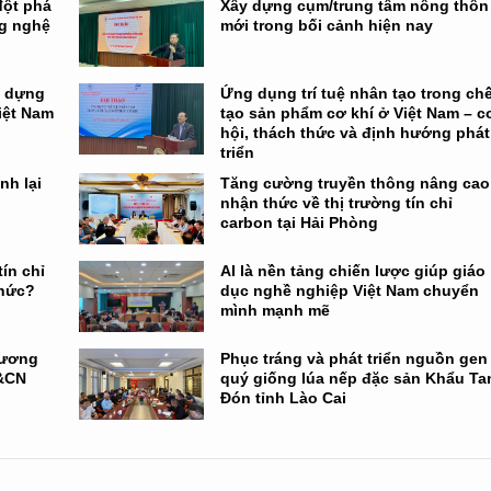
đột phá
Xây dựng cụm/trung tâm nông thôn
ng nghệ
mới trong bối cảnh hiện nay
y dựng
Ứng dụng trí tuệ nhân tạo trong ch
Việt Nam
tạo sản phẩm cơ khí ở Việt Nam – c
hội, thách thức và định hướng phát
triển
nh lại
Tăng cường truyền thông nâng cao
nhận thức về thị trường tín chỉ
carbon tại Hải Phòng
ín chỉ
AI là nền tảng chiến lược giúp giáo
thức?
dục nghề nghiệp Việt Nam chuyển
mình mạnh mẽ
hương
Phục tráng và phát triển nguồn gen
H&CN
quý giống lúa nếp đặc sản Khẩu Ta
Đón tỉnh Lào Cai