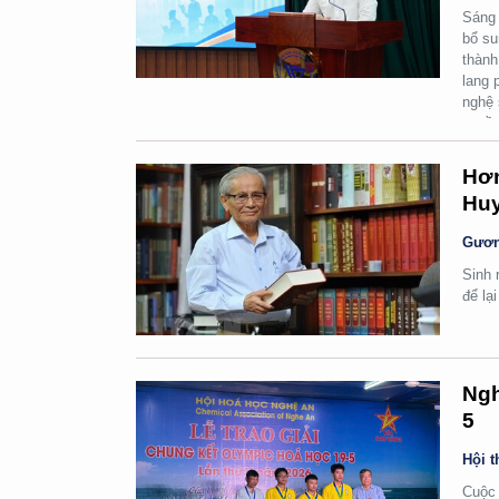
Sáng 
bổ su
thành
lang 
nghệ 
quyền
Hơn
Huy
Gươn
Sinh 
để lạ
Ngh
5
Hội t
Cuộc 