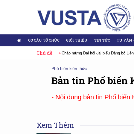
CƠ CẤU TỔ CHỨC
GIỚI THIỆU
TIN TỨC
TƯ VẤN 
Chủ đề:
 Đại hội lần thứ XIV của Đảng
Chào mừng Đại hội đại biểu Đảng bộ Liên
Phổ biến kiến thức
Bản tin Phổ biến 
- Nội dung bản tin Phổ biến
Xem Thêm