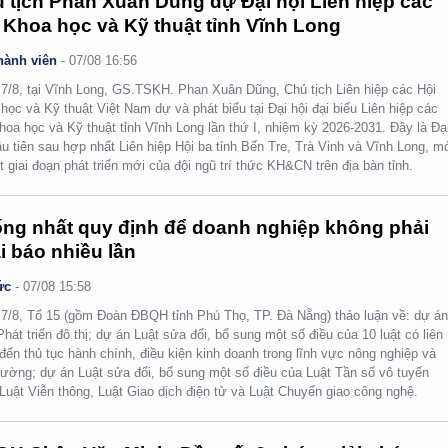
 tịch Phan Xuân Dũng dự Đại hội Liên hiệp các
 Khoa học và Kỹ thuật tỉnh Vĩnh Long
hành viên
-
07/08 16:56
7/8, tại Vĩnh Long, GS.TSKH. Phan Xuân Dũng, Chủ tịch Liên hiệp các Hội
học và Kỹ thuật Việt Nam dự và phát biểu tại Đại hội đại biểu Liên hiệp các
hoa học và Kỹ thuật tỉnh Vĩnh Long lần thứ I, nhiệm kỳ 2026-2031. Đây là Đạ
ầu tiên sau hợp nhất Liên hiệp Hội ba tỉnh Bến Tre, Trà Vinh và Vĩnh Long, m
t giai đoạn phát triển mới của đội ngũ trí thức KH&CN trên địa bàn tỉnh.
ng nhất quy định để doanh nghiệp không phải
i báo nhiều lần
ức
-
07/08 15:58
7/8, Tổ 15 (gồm Đoàn ĐBQH tỉnh Phú Thọ, TP. Đà Nẵng) thảo luận về: dự á
Phát triển đô thị; dự án Luật sửa đổi, bổ sung một số điều của 10 luật có liên
đến thủ tục hành chính, điều kiện kinh doanh trong lĩnh vực nông nghiệp và
rường; dự án Luật sửa đổi, bổ sung một số điều của Luật Tần số vô tuyến
 Luật Viễn thông, Luật Giao dịch điện tử và Luật Chuyển giao công nghệ.