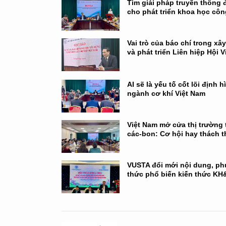
Tìm giải pháp truyền thông 
cho phát triển khoa học cô
Vai trò của báo chí trong xâ
và phát triển Liên hiệp Hội 
AI sẽ là yếu tố cốt lõi định hì
ngành cơ khí Việt Nam
Việt Nam mở cửa thị trường t
các-bon: Cơ hội hay thách 
VUSTA đổi mới nội dung, p
thức phổ biến kiến thức K