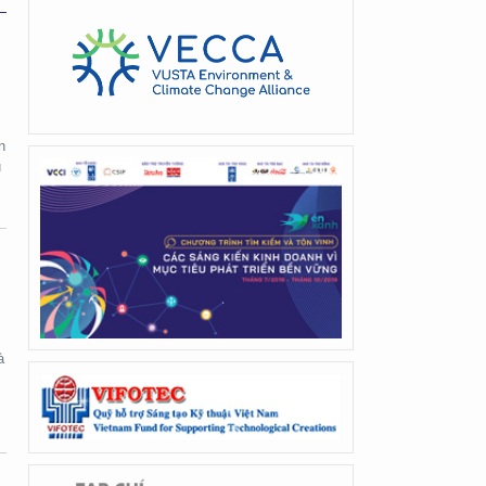
n
u
à